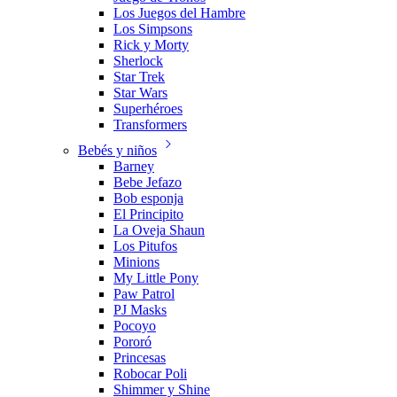
Los Juegos del Hambre
Los Simpsons
Rick y Morty
Sherlock
Star Trek
Star Wars
Superhéroes
Transformers
Bebés y niños
Barney
Bebe Jefazo
Bob esponja
El Principito
La Oveja Shaun
Los Pitufos
Minions
My Little Pony
Paw Patrol
PJ Masks
Pocoyo
Pororó
Princesas
Robocar Poli
Shimmer y Shine