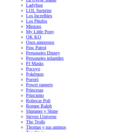
Ladybug
LOL Surprise
Los Increíbles
Los Pitufos
Minions
My Little Pony
OK KO
Osos amorosos
Paw Patrol
Personajes Disney
Personajes infantiles
PJ Masks
Pocoyo
Pokémon
Pororó
Power rangers
Princesas
Principito
Robocar Poli
Rompe Ralph
Shimmer y Shine
Steven Universe
The Trolls
Thomas y sus amigos