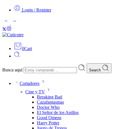
Login / Register
0
Cart
Busca aquí
Search
Cortadores
Cine y TV
Breaking Bad
Cazafantasmas
Doctor Who
El Señor de los Anillos
Good Omens
Harry Potter
Juego de Tronos