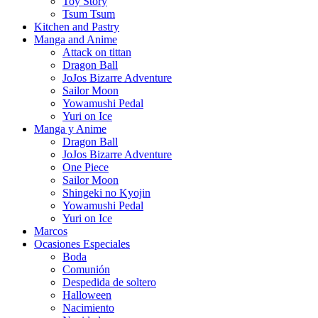
Toy Story
Tsum Tsum
Kitchen and Pastry
Manga and Anime
Attack on tittan
Dragon Ball
JoJos Bizarre Adventure
Sailor Moon
Yowamushi Pedal
Yuri on Ice
Manga y Anime
Dragon Ball
JoJos Bizarre Adventure
One Piece
Sailor Moon
Shingeki no Kyojin
Yowamushi Pedal
Yuri on Ice
Marcos
Ocasiones Especiales
Boda
Comunión
Despedida de soltero
Halloween
Nacimiento