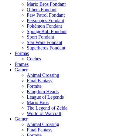
Mario Bros Fondant
Others Fondant
Paw Patrol Fondant
Personajes Fondant
Pokémon Fondant
SpongeBob Fondant
Sport Fondant
Star Wars Fondant
Superheros Fondant
Formas
Coches
Frames
Gamer
Animal Crossing
Final Fantasy
Fortnite
Kingdom Hearts
League of Legends
Mario Bros
The Legend of Zelda
World of Warcraft
Gamer
Animal Crossing
Final Fantasy
Fortnite