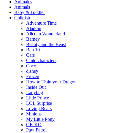
Animales
Animals
Baby & Toddler
Childish
Adventure Time
Aladdin
Alice in Wonderland
Barney
Beauty and the Beast
Ben 10
Cars
Child characters
Coco
disney
Frozen
How to Train your Dragon
Inside Out
Ladybug
Little Prince
LOL Surprise
Loving Bears
Minions
My Little Pony
OK KO
Paw Patrol