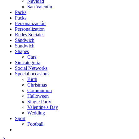
Navidad
San Valentín
Packs
Packs
Personalización
Personalization
Redes Sociales
Sándwich
Sandwich
Shapes
Cars
Sin categoría
Social Networks
Special occasions
Birth
Christmas
Communion
Halloween
Single Party
Valentine's Day
Wedding
Sport
Football