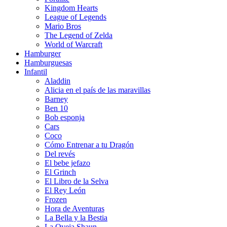
Kingdom Hearts
League of Legends
Mario Bros
The Legend of Zelda
World of Warcraft
Hamburger
Hamburguesas
Infantil
Aladdin
Alicia en el país de las maravillas
Barney
Ben 10
Bob esponja
Cars
Coco
Cómo Entrenar a tu Dragón
Del revés
El bebe jefazo
El Grinch
El Libro de la Selva
El Rey León
Frozen
Hora de Aventuras
La Bella y la Bestia
La Oveja Shaun