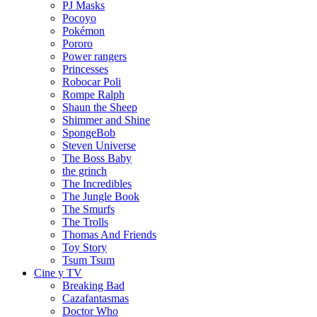
PJ Masks
Pocoyo
Pokémon
Pororo
Power rangers
Princesses
Robocar Poli
Rompe Ralph
Shaun the Sheep
Shimmer and Shine
SpongeBob
Steven Universe
The Boss Baby
the grinch
The Incredibles
The Jungle Book
The Smurfs
The Trolls
Thomas And Friends
Toy Story
Tsum Tsum
Cine y TV
Breaking Bad
Cazafantasmas
Doctor Who