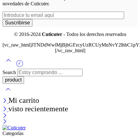
novedades de Cuticuter.
© 2016-2024
Cuticuter
- Todos los derechos reservados
[vc_raw_html]JTNDdWwlMjBjbGFzcyUzRCUyMnNvY2lhbC
[/vc_raw_html]
Search
Mi carrito
visto recientemente
Categorías