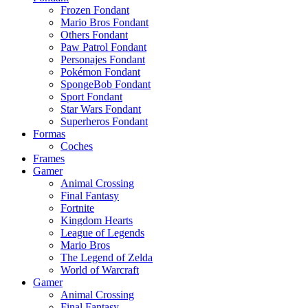
Frozen Fondant
Mario Bros Fondant
Others Fondant
Paw Patrol Fondant
Personajes Fondant
Pokémon Fondant
SpongeBob Fondant
Sport Fondant
Star Wars Fondant
Superheros Fondant
Formas
Coches
Frames
Gamer
Animal Crossing
Final Fantasy
Fortnite
Kingdom Hearts
League of Legends
Mario Bros
The Legend of Zelda
World of Warcraft
Gamer
Animal Crossing
Final Fantasy