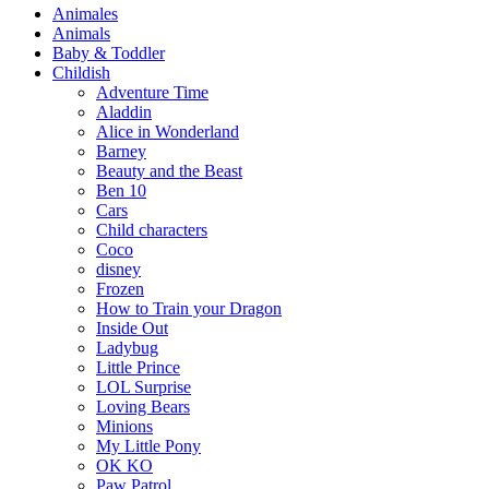
Animales
Animals
Baby & Toddler
Childish
Adventure Time
Aladdin
Alice in Wonderland
Barney
Beauty and the Beast
Ben 10
Cars
Child characters
Coco
disney
Frozen
How to Train your Dragon
Inside Out
Ladybug
Little Prince
LOL Surprise
Loving Bears
Minions
My Little Pony
OK KO
Paw Patrol