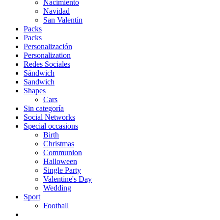
Nacimiento
Navidad
San Valentín
Packs
Packs
Personalización
Personalization
Redes Sociales
Sándwich
Sandwich
Shapes
Cars
Sin categoría
Social Networks
Special occasions
Birth
Christmas
Communion
Halloween
Single Party
Valentine's Day
Wedding
Sport
Football