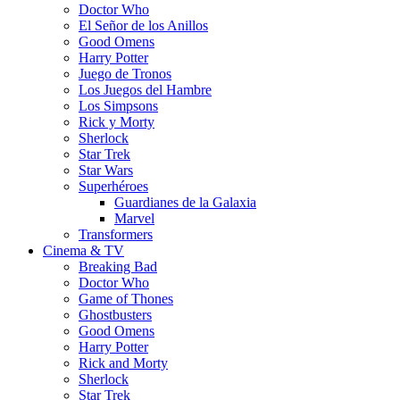
Doctor Who
El Señor de los Anillos
Good Omens
Harry Potter
Juego de Tronos
Los Juegos del Hambre
Los Simpsons
Rick y Morty
Sherlock
Star Trek
Star Wars
Superhéroes
Guardianes de la Galaxia
Marvel
Transformers
Cinema & TV
Breaking Bad
Doctor Who
Game of Thones
Ghostbusters
Good Omens
Harry Potter
Rick and Morty
Sherlock
Star Trek