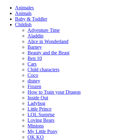
Animales
Animals
Baby & Toddler
Childish
Adventure Time
Aladdin
Alice in Wonderland
Barney
Beauty and the Beast
Ben 10
Cars
Child characters
Coco
disney
Frozen
How to Train your Dragon
Inside Out
Ladybug
Little Prince
LOL Surprise
Loving Bears
Minions
My Little Pony
OK KO