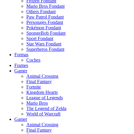
Frozen Fondant
Mario Bros Fondant
Others Fondant
Paw Patrol Fondant
Personajes Fondant
Pokémon Fondant
SpongeBob Fondant
Sport Fondant
Star Wars Fondant
Superheros Fondant
Formas
Coches
Frames
Gamer
Animal Crossing
Final Fantasy
Fortnite
Kingdom Hearts
League of Legends
Mario Bros
The Legend of Zelda
World of Warcraft
Gamer
Animal Crossing
Final Fantasy