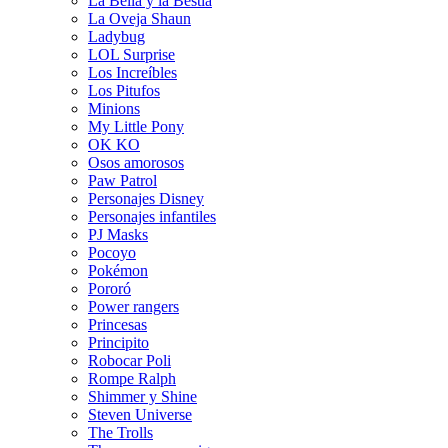
La Bella y la Bestia
La Oveja Shaun
Ladybug
LOL Surprise
Los Increíbles
Los Pitufos
Minions
My Little Pony
OK KO
Osos amorosos
Paw Patrol
Personajes Disney
Personajes infantiles
PJ Masks
Pocoyo
Pokémon
Pororó
Power rangers
Princesas
Principito
Robocar Poli
Rompe Ralph
Shimmer y Shine
Steven Universe
The Trolls