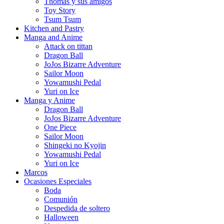
Thomas y sus amigos
Toy Story
Tsum Tsum
Kitchen and Pastry
Manga and Anime
Attack on tittan
Dragon Ball
JoJos Bizarre Adventure
Sailor Moon
Yowamushi Pedal
Yuri on Ice
Manga y Anime
Dragon Ball
JoJos Bizarre Adventure
One Piece
Sailor Moon
Shingeki no Kyojin
Yowamushi Pedal
Yuri on Ice
Marcos
Ocasiones Especiales
Boda
Comunión
Despedida de soltero
Halloween