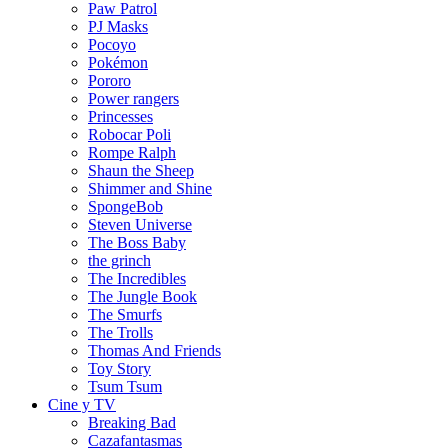
Paw Patrol
PJ Masks
Pocoyo
Pokémon
Pororo
Power rangers
Princesses
Robocar Poli
Rompe Ralph
Shaun the Sheep
Shimmer and Shine
SpongeBob
Steven Universe
The Boss Baby
the grinch
The Incredibles
The Jungle Book
The Smurfs
The Trolls
Thomas And Friends
Toy Story
Tsum Tsum
Cine y TV
Breaking Bad
Cazafantasmas