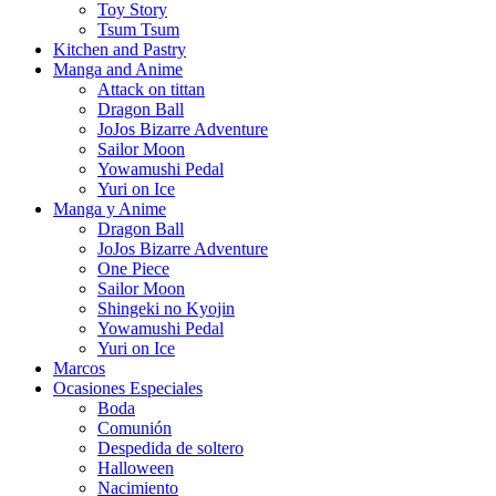
Toy Story
Tsum Tsum
Kitchen and Pastry
Manga and Anime
Attack on tittan
Dragon Ball
JoJos Bizarre Adventure
Sailor Moon
Yowamushi Pedal
Yuri on Ice
Manga y Anime
Dragon Ball
JoJos Bizarre Adventure
One Piece
Sailor Moon
Shingeki no Kyojin
Yowamushi Pedal
Yuri on Ice
Marcos
Ocasiones Especiales
Boda
Comunión
Despedida de soltero
Halloween
Nacimiento