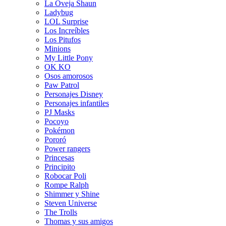
La Oveja Shaun
Ladybug
LOL Surprise
Los Increíbles
Los Pitufos
Minions
My Little Pony
OK KO
Osos amorosos
Paw Patrol
Personajes Disney
Personajes infantiles
PJ Masks
Pocoyo
Pokémon
Pororó
Power rangers
Princesas
Principito
Robocar Poli
Rompe Ralph
Shimmer y Shine
Steven Universe
The Trolls
Thomas y sus amigos