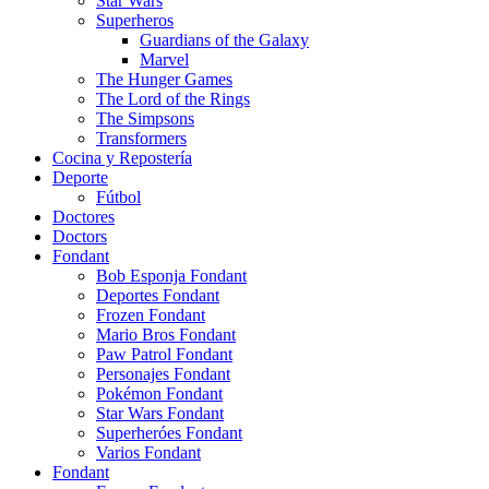
Star Wars
Superheros
Guardians of the Galaxy
Marvel
The Hunger Games
The Lord of the Rings
The Simpsons
Transformers
Cocina y Repostería
Deporte
Fútbol
Doctores
Doctors
Fondant
Bob Esponja Fondant
Deportes Fondant
Frozen Fondant
Mario Bros Fondant
Paw Patrol Fondant
Personajes Fondant
Pokémon Fondant
Star Wars Fondant
Superheróes Fondant
Varios Fondant
Fondant