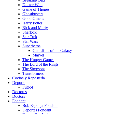
Breaking Bad
Doctor Who
Game of Thones
Ghostbusters
Good Omens
Harry Potter
Rick and Morty
Sherlock
Star Trek
Star Wars
Superheros
Guardians of the Galaxy
Marvel
The Hunger Games
The Lord of the Rings
The Simpsons
Transformers
Cocina y Repostería
Deporte
Fútbol
Doctores
Doctors
Fondant
Bob Esponja Fondant
Deportes Fondant