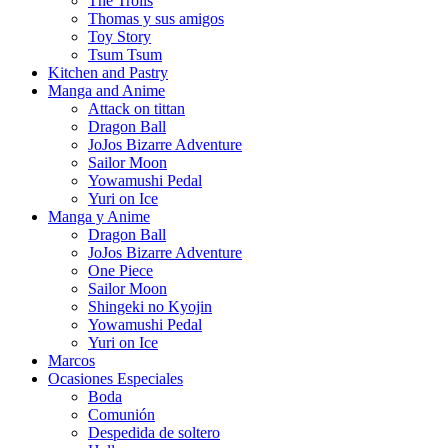
The Trolls
Thomas y sus amigos
Toy Story
Tsum Tsum
Kitchen and Pastry
Manga and Anime
Attack on tittan
Dragon Ball
JoJos Bizarre Adventure
Sailor Moon
Yowamushi Pedal
Yuri on Ice
Manga y Anime
Dragon Ball
JoJos Bizarre Adventure
One Piece
Sailor Moon
Shingeki no Kyojin
Yowamushi Pedal
Yuri on Ice
Marcos
Ocasiones Especiales
Boda
Comunión
Despedida de soltero