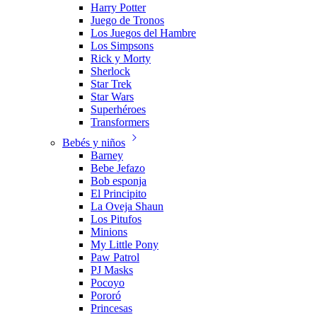
Harry Potter
Juego de Tronos
Los Juegos del Hambre
Los Simpsons
Rick y Morty
Sherlock
Star Trek
Star Wars
Superhéroes
Transformers
Bebés y niños
Barney
Bebe Jefazo
Bob esponja
El Principito
La Oveja Shaun
Los Pitufos
Minions
My Little Pony
Paw Patrol
PJ Masks
Pocoyo
Pororó
Princesas