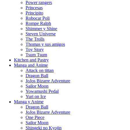
Power rangers
Princesas
Principito
Robocar Poli
Rompe Ralph
Shimmer y Shine
Steven Universe
The Trolls
Thomas y sus amigos
Toy Story
Tsum Tsum
Kitchen and Pastry
Manga and Anime
Attack on tittan
Dragon Ball
JoJos Bizarre Adventure
Sailor Moon
Yowamushi Pedal
Yuri on Ice
Manga y Anime
Dragon Ball
JoJos Bizarre Adventure
One Piece
Sailor Moon
Shingeki no Kyojin