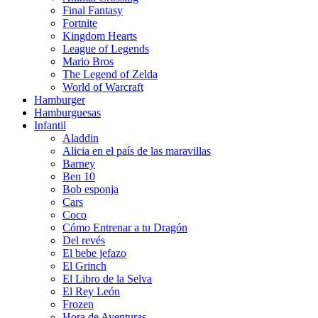
Final Fantasy
Fortnite
Kingdom Hearts
League of Legends
Mario Bros
The Legend of Zelda
World of Warcraft
Hamburger
Hamburguesas
Infantil
Aladdin
Alicia en el país de las maravillas
Barney
Ben 10
Bob esponja
Cars
Coco
Cómo Entrenar a tu Dragón
Del revés
El bebe jefazo
El Grinch
El Libro de la Selva
El Rey León
Frozen
Hora de Aventuras