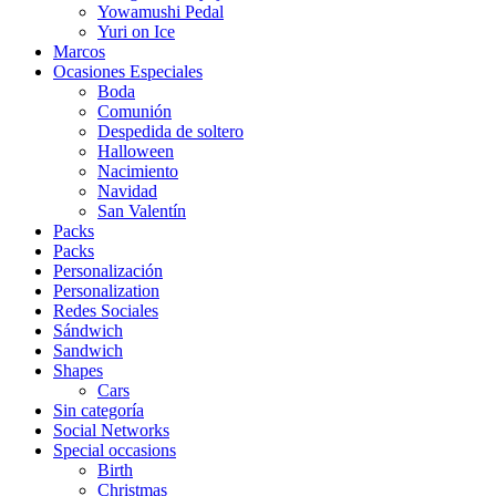
Yowamushi Pedal
Yuri on Ice
Marcos
Ocasiones Especiales
Boda
Comunión
Despedida de soltero
Halloween
Nacimiento
Navidad
San Valentín
Packs
Packs
Personalización
Personalization
Redes Sociales
Sándwich
Sandwich
Shapes
Cars
Sin categoría
Social Networks
Special occasions
Birth
Christmas