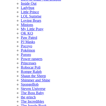
Inside Out
Ladybug
Little Prince
LOL Surprise
Loving Bears
Minions
My Little Pony
OK KO
Paw Patrol
PJ Masks
Pocoyo
Pokémon
Pororo
Power rangers
Princesses
Robocar Poli
Rompe Ralph
Shaun the Sheep
Shimmer and Shine
SpongeBob
Steven Universe
The Boss Baby
the grinch
The Incredibles
The Jungle Book