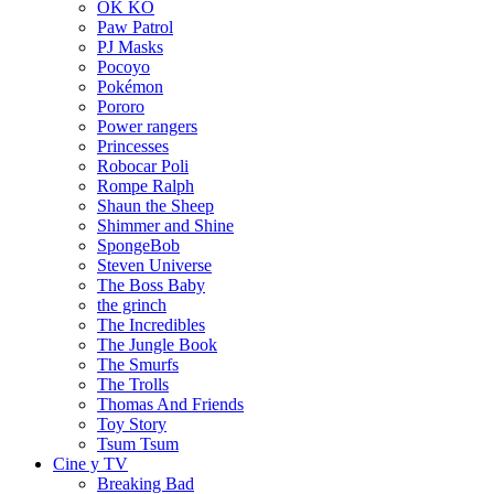
OK KO
Paw Patrol
PJ Masks
Pocoyo
Pokémon
Pororo
Power rangers
Princesses
Robocar Poli
Rompe Ralph
Shaun the Sheep
Shimmer and Shine
SpongeBob
Steven Universe
The Boss Baby
the grinch
The Incredibles
The Jungle Book
The Smurfs
The Trolls
Thomas And Friends
Toy Story
Tsum Tsum
Cine y TV
Breaking Bad