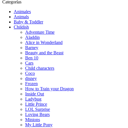
Categorías
Animales
Animals
Baby & Toddler
Childish
Adventure Time
Aladdin
Alice in Wonderland
Barney
Beauty and the Beast
Ben 10
Cars
Child characters
Coco
disney
Frozen
How to Train your Dragon
Inside Out
Ladybug
Little Prince
LOL Surprise
Loving Bears
Minions
My Little Pony