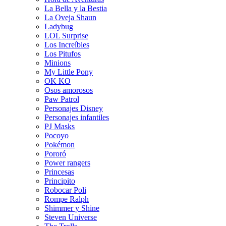
La Bella y la Bestia
La Oveja Shaun
Ladybug
LOL Surprise
Los Increíbles
Los Pitufos
Minions
My Little Pony
OK KO
Osos amorosos
Paw Patrol
Personajes Disney
Personajes infantiles
PJ Masks
Pocoyo
Pokémon
Pororó
Power rangers
Princesas
Principito
Robocar Poli
Rompe Ralph
Shimmer y Shine
Steven Universe