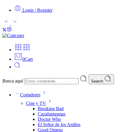
Login / Register
0
Cart
Busca aquí
Search
Cortadores
Cine y TV
Breaking Bad
Cazafantasmas
Doctor Who
El Señor de los Anillos
Good Omens