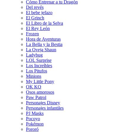
Cómo Entrenar a tu Dragón
Del revés
El bebe jefazo
El Grinch
El Libro de la Selva
El Rey León
Frozen
Hora de Aventuras
La Bella y la Bestia
La Oveja Shaun
Ladybug
LOL Surprise
Los Increíbles
Los Pitufos
Minions
My Little Pony
OK KO
Osos amorosos
Paw Patrol
Personajes Disney
Personajes infantiles
PJ Masks
Pocoyo
Pokémon
Pororó