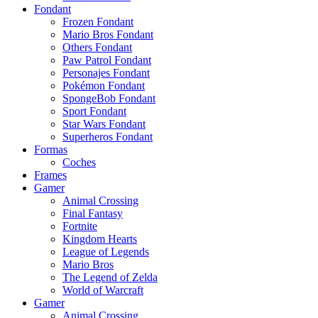
Fondant
Frozen Fondant
Mario Bros Fondant
Others Fondant
Paw Patrol Fondant
Personajes Fondant
Pokémon Fondant
SpongeBob Fondant
Sport Fondant
Star Wars Fondant
Superheros Fondant
Formas
Coches
Frames
Gamer
Animal Crossing
Final Fantasy
Fortnite
Kingdom Hearts
League of Legends
Mario Bros
The Legend of Zelda
World of Warcraft
Gamer
Animal Crossing