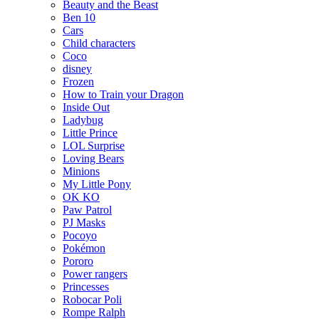
Beauty and the Beast
Ben 10
Cars
Child characters
Coco
disney
Frozen
How to Train your Dragon
Inside Out
Ladybug
Little Prince
LOL Surprise
Loving Bears
Minions
My Little Pony
OK KO
Paw Patrol
PJ Masks
Pocoyo
Pokémon
Pororo
Power rangers
Princesses
Robocar Poli
Rompe Ralph