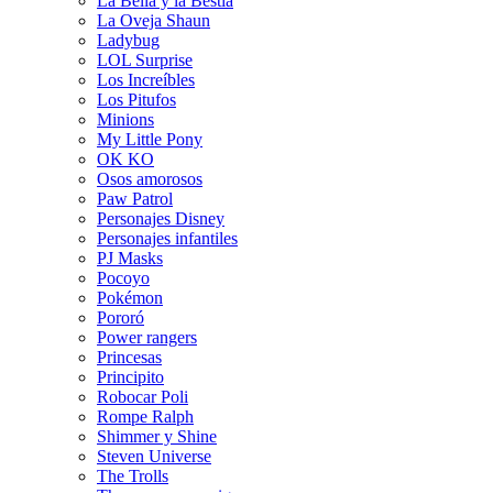
La Bella y la Bestia
La Oveja Shaun
Ladybug
LOL Surprise
Los Increíbles
Los Pitufos
Minions
My Little Pony
OK KO
Osos amorosos
Paw Patrol
Personajes Disney
Personajes infantiles
PJ Masks
Pocoyo
Pokémon
Pororó
Power rangers
Princesas
Principito
Robocar Poli
Rompe Ralph
Shimmer y Shine
Steven Universe
The Trolls