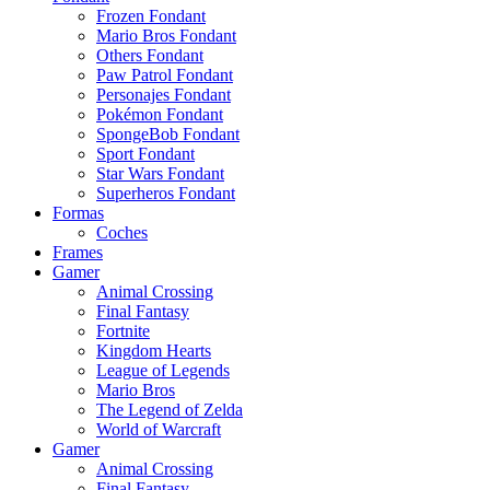
Frozen Fondant
Mario Bros Fondant
Others Fondant
Paw Patrol Fondant
Personajes Fondant
Pokémon Fondant
SpongeBob Fondant
Sport Fondant
Star Wars Fondant
Superheros Fondant
Formas
Coches
Frames
Gamer
Animal Crossing
Final Fantasy
Fortnite
Kingdom Hearts
League of Legends
Mario Bros
The Legend of Zelda
World of Warcraft
Gamer
Animal Crossing
Final Fantasy