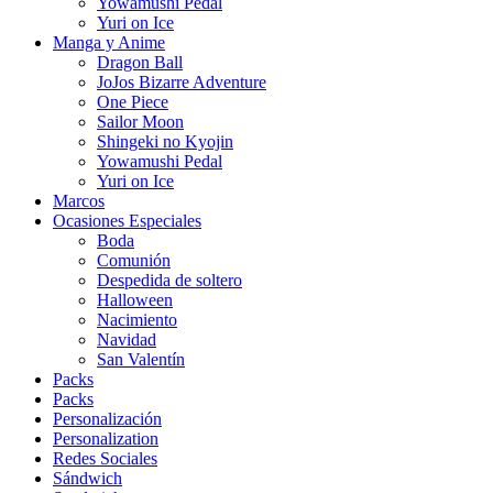
Yowamushi Pedal
Yuri on Ice
Manga y Anime
Dragon Ball
JoJos Bizarre Adventure
One Piece
Sailor Moon
Shingeki no Kyojin
Yowamushi Pedal
Yuri on Ice
Marcos
Ocasiones Especiales
Boda
Comunión
Despedida de soltero
Halloween
Nacimiento
Navidad
San Valentín
Packs
Packs
Personalización
Personalization
Redes Sociales
Sándwich