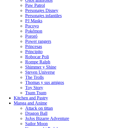
Osos amorosos
Paw Patrol
Personajes Disney
Personajes infantiles
PJ Masks
Pocoyo
Pokémon
Pororó
Power rangers
Princesas
Principito
Robocar Poli
Rompe Ralph
Shimmer y Shine
Steven Universe
The Trolls
Thomas y sus amigos
Toy Story
Tsum Tsum
Kitchen and Pastry
Manga and Anime
Attack on tittan
Dragon Ball
JoJos Bizarre Adventure
Sailor Moon