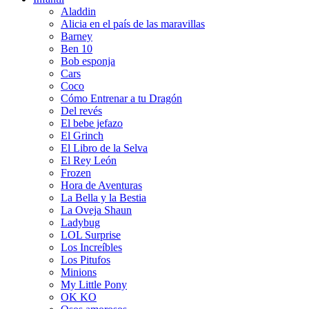
Aladdin
Alicia en el país de las maravillas
Barney
Ben 10
Bob esponja
Cars
Coco
Cómo Entrenar a tu Dragón
Del revés
El bebe jefazo
El Grinch
El Libro de la Selva
El Rey León
Frozen
Hora de Aventuras
La Bella y la Bestia
La Oveja Shaun
Ladybug
LOL Surprise
Los Increíbles
Los Pitufos
Minions
My Little Pony
OK KO