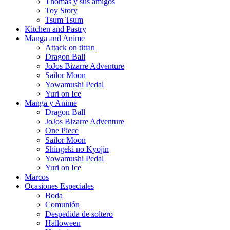
Thomas y sus amigos
Toy Story
Tsum Tsum
Kitchen and Pastry
Manga and Anime
Attack on tittan
Dragon Ball
JoJos Bizarre Adventure
Sailor Moon
Yowamushi Pedal
Yuri on Ice
Manga y Anime
Dragon Ball
JoJos Bizarre Adventure
One Piece
Sailor Moon
Shingeki no Kyojin
Yowamushi Pedal
Yuri on Ice
Marcos
Ocasiones Especiales
Boda
Comunión
Despedida de soltero
Halloween