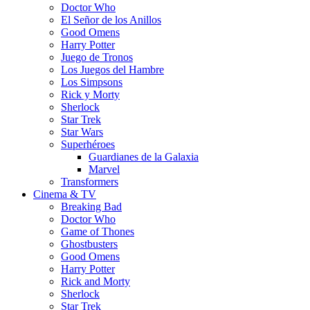
Doctor Who
El Señor de los Anillos
Good Omens
Harry Potter
Juego de Tronos
Los Juegos del Hambre
Los Simpsons
Rick y Morty
Sherlock
Star Trek
Star Wars
Superhéroes
Guardianes de la Galaxia
Marvel
Transformers
Cinema & TV
Breaking Bad
Doctor Who
Game of Thones
Ghostbusters
Good Omens
Harry Potter
Rick and Morty
Sherlock
Star Trek