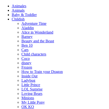
Animales
Animals
Baby & Toddler
Childish
Adventure Time
Aladdin
Alice in Wonderland
Barney
Beauty and the Beast
Ben 10
Cars
Child characters
Coco
disney
Frozen
How to Train your Dragon
Inside Out
Ladybug
Little Prince
LOL Surprise
Loving Bears
Minions
My Little Pony
OK KO