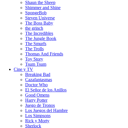
Shaun the Sheep
Shimmer and Shine
SpongeBob
Steven Universe
The Boss Baby
the grinch
The Incredibles
The Jungle Book
The Smurfs
The Trolls
Thomas And Friends
Toy Story
Tsum Tsum
Cine y TV
Breaking Bad
Cazafantasmas
Doctor Who
El Señor de los Anillos
Good Omens
Harry Potter
Juego de Tronos
Los Juegos del Hambre
Los Simpsons
Rick y Morty
Sherlock