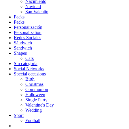
Nacimiento
Navidad
San Valentín
Packs
Packs
Personalización
Personalization
Redes Sociales
Sándwich
Sandwich
Shapes
Cars
Sin categoría
Social Networks
Special occasions
Birth
Christmas
Communion
Halloween
Single Party
Valentine's Day
Wedding
Sport
Football