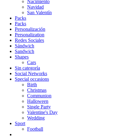
Nacimiento
Navidad
San Valentín
Packs
Packs
Personalización
Personalization
Redes Sociales
Sándwich
Sandwich
Shapes
Cars
Sin categoría
Social Networks
Special occasions
Birth
Christmas
Communion
Halloween
Single Party
Valentine's Day
Wedding
Sport
Football