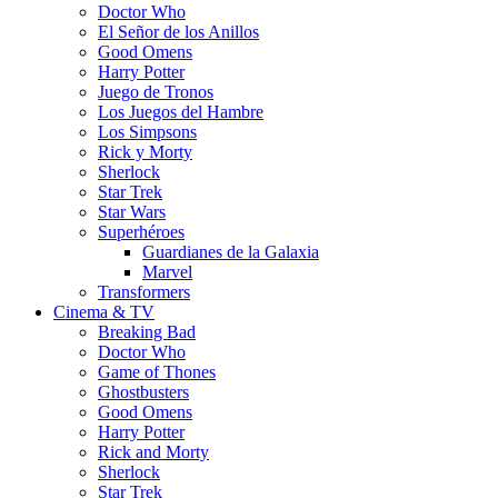
Doctor Who
El Señor de los Anillos
Good Omens
Harry Potter
Juego de Tronos
Los Juegos del Hambre
Los Simpsons
Rick y Morty
Sherlock
Star Trek
Star Wars
Superhéroes
Guardianes de la Galaxia
Marvel
Transformers
Cinema & TV
Breaking Bad
Doctor Who
Game of Thones
Ghostbusters
Good Omens
Harry Potter
Rick and Morty
Sherlock
Star Trek