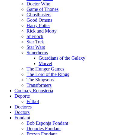
Doctor Who
Game of Thones
Ghostbusters
Good Omens
Harry Potter
Rick and Morty
Sherlock
Star Trek
Star Wars
Superheros
Guardians of the Galaxy
Marvel
The Hunger Games
The Lord of the Rings
The Simpsons
Transformers
Cocina y Repostería
Deporte
Fútbol
Doctores
Doctors
Fondant
Bob Esponja Fondant
Deportes Fondant
Frozen Fondant