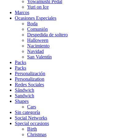
Yowamushi Pedal
Yuri on Ice
Marcos
Ocasiones Especiales
Boda
Comunión
Despedida de soltero
Halloween
Nacimiento
Navidad
San Valentín
Packs
Packs
Personalización
Personalization
Redes Sociales
Sándwich
Sandwich
Shapes
Cars
Sin categoría
Social Networks
Special occasions
Birth
Christmas