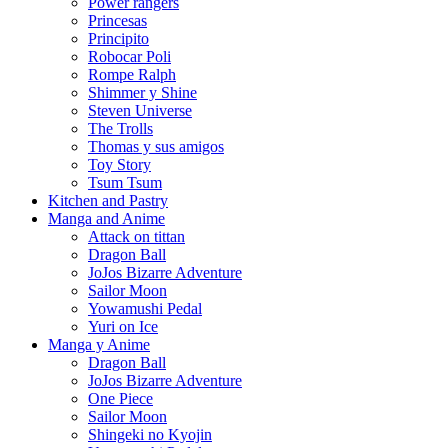
Power rangers
Princesas
Principito
Robocar Poli
Rompe Ralph
Shimmer y Shine
Steven Universe
The Trolls
Thomas y sus amigos
Toy Story
Tsum Tsum
Kitchen and Pastry
Manga and Anime
Attack on tittan
Dragon Ball
JoJos Bizarre Adventure
Sailor Moon
Yowamushi Pedal
Yuri on Ice
Manga y Anime
Dragon Ball
JoJos Bizarre Adventure
One Piece
Sailor Moon
Shingeki no Kyojin