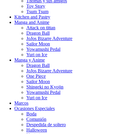
Thomas y sus amigos
Toy Story
Tsum Tsum
Kitchen and Pastry
Manga and Anime
Attack on tittan
Dragon Ball
JoJos Bizarre Adventure
Sailor Moon
Yowamushi Pedal
Yuri on Ice
Manga y Anime
Dragon Ball
JoJos Bizarre Adventure
One Piece
Sailor Moon
Shingeki no Kyojin
Yowamushi Pedal
Yuri on Ice
Marcos
Ocasiones Especiales
Boda
Comunión
Despedida de soltero
Halloween