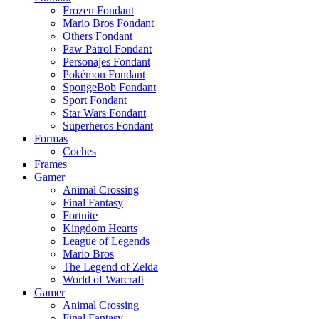
Frozen Fondant
Mario Bros Fondant
Others Fondant
Paw Patrol Fondant
Personajes Fondant
Pokémon Fondant
SpongeBob Fondant
Sport Fondant
Star Wars Fondant
Superheros Fondant
Formas
Coches
Frames
Gamer
Animal Crossing
Final Fantasy
Fortnite
Kingdom Hearts
League of Legends
Mario Bros
The Legend of Zelda
World of Warcraft
Gamer
Animal Crossing
Final Fantasy