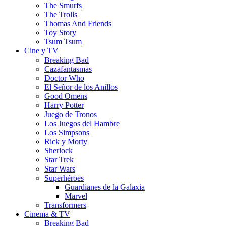
The Smurfs
The Trolls
Thomas And Friends
Toy Story
Tsum Tsum
Cine y TV
Breaking Bad
Cazafantasmas
Doctor Who
El Señor de los Anillos
Good Omens
Harry Potter
Juego de Tronos
Los Juegos del Hambre
Los Simpsons
Rick y Morty
Sherlock
Star Trek
Star Wars
Superhéroes
Guardianes de la Galaxia
Marvel
Transformers
Cinema & TV
Breaking Bad