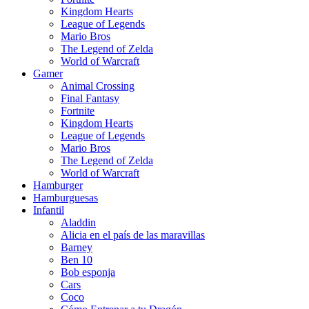
Kingdom Hearts
League of Legends
Mario Bros
The Legend of Zelda
World of Warcraft
Gamer
Animal Crossing
Final Fantasy
Fortnite
Kingdom Hearts
League of Legends
Mario Bros
The Legend of Zelda
World of Warcraft
Hamburger
Hamburguesas
Infantil
Aladdin
Alicia en el país de las maravillas
Barney
Ben 10
Bob esponja
Cars
Coco