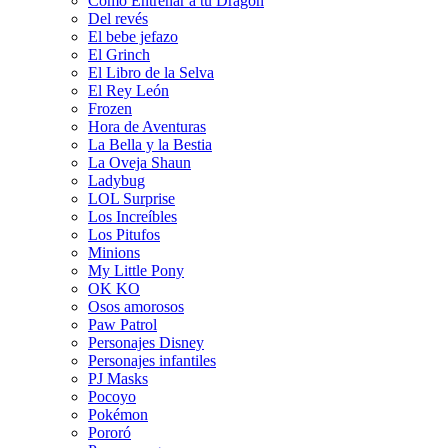
Cómo Entrenar a tu Dragón
Del revés
El bebe jefazo
El Grinch
El Libro de la Selva
El Rey León
Frozen
Hora de Aventuras
La Bella y la Bestia
La Oveja Shaun
Ladybug
LOL Surprise
Los Increíbles
Los Pitufos
Minions
My Little Pony
OK KO
Osos amorosos
Paw Patrol
Personajes Disney
Personajes infantiles
PJ Masks
Pocoyo
Pokémon
Pororó