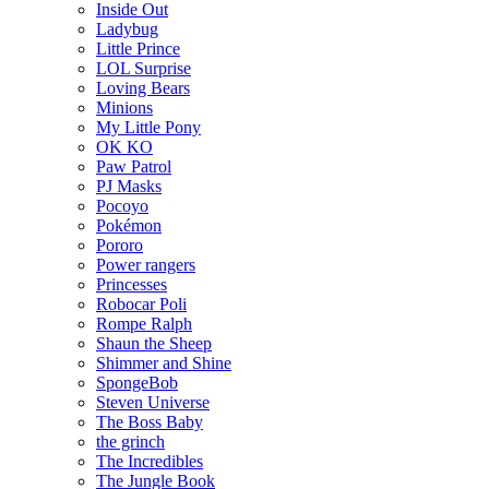
Inside Out
Ladybug
Little Prince
LOL Surprise
Loving Bears
Minions
My Little Pony
OK KO
Paw Patrol
PJ Masks
Pocoyo
Pokémon
Pororo
Power rangers
Princesses
Robocar Poli
Rompe Ralph
Shaun the Sheep
Shimmer and Shine
SpongeBob
Steven Universe
The Boss Baby
the grinch
The Incredibles
The Jungle Book