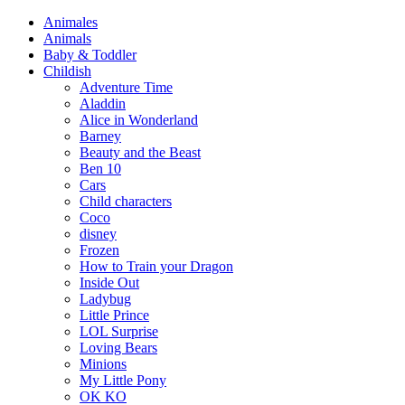
Animales
Animals
Baby & Toddler
Childish
Adventure Time
Aladdin
Alice in Wonderland
Barney
Beauty and the Beast
Ben 10
Cars
Child characters
Coco
disney
Frozen
How to Train your Dragon
Inside Out
Ladybug
Little Prince
LOL Surprise
Loving Bears
Minions
My Little Pony
OK KO