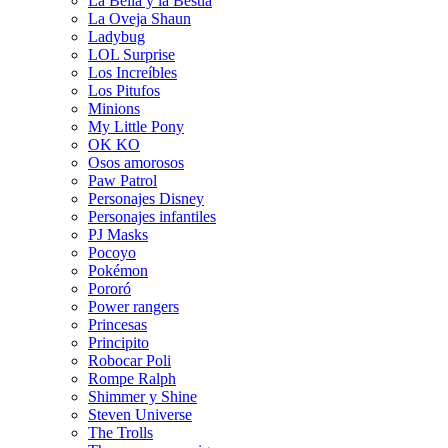
La Bella y la Bestia
La Oveja Shaun
Ladybug
LOL Surprise
Los Increíbles
Los Pitufos
Minions
My Little Pony
OK KO
Osos amorosos
Paw Patrol
Personajes Disney
Personajes infantiles
PJ Masks
Pocoyo
Pokémon
Pororó
Power rangers
Princesas
Principito
Robocar Poli
Rompe Ralph
Shimmer y Shine
Steven Universe
The Trolls