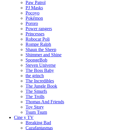
Paw Patrol
PJ Masks
Pocoyo
Pokémon
Pororo
Power rangers
Princesses
Robocar Poli
Rompe Ralph
Shaun the Sheep
Shimmer and Shine
SpongeBob
Steven Universe
The Boss Baby
the grinch
The Incredibles
The Jungle Book
The Smurfs
The Trolls
Thomas And Friends
Toy Story
Tsum Tsum
Cine y TV
Breaking Bad
Cazafantasmas