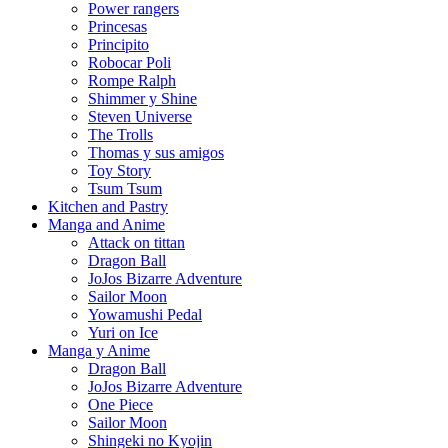
Power rangers
Princesas
Principito
Robocar Poli
Rompe Ralph
Shimmer y Shine
Steven Universe
The Trolls
Thomas y sus amigos
Toy Story
Tsum Tsum
Kitchen and Pastry
Manga and Anime
Attack on tittan
Dragon Ball
JoJos Bizarre Adventure
Sailor Moon
Yowamushi Pedal
Yuri on Ice
Manga y Anime
Dragon Ball
JoJos Bizarre Adventure
One Piece
Sailor Moon
Shingeki no Kyojin