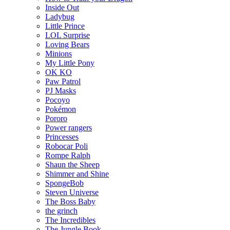
Inside Out
Ladybug
Little Prince
LOL Surprise
Loving Bears
Minions
My Little Pony
OK KO
Paw Patrol
PJ Masks
Pocoyo
Pokémon
Pororo
Power rangers
Princesses
Robocar Poli
Rompe Ralph
Shaun the Sheep
Shimmer and Shine
SpongeBob
Steven Universe
The Boss Baby
the grinch
The Incredibles
The Jungle Book