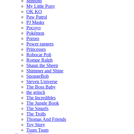
Minions
My Little Pony
OK KO
Paw Patrol
PJ Masks
Pocoyo
Pokémon
Pororo
Power rangers
Princesses
Robocar Poli
Rompe Ralph
Shaun the Sheep
Shimmer and Shine
SpongeBob
Steven Universe
The Boss Baby
the grinch
The Incredibles
The Jungle Book
The Smurfs
The Trolls
Thomas And Friends
Toy Story
Tsum Tsum