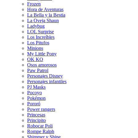
Frozen
Hora de Aventuras
La Bella y la Bestia
La Oveja Shaun
Ladybug
LOL Surprise
Los Increíbles
Los Pitufos
Minions
My Little Pony
OK KO
Osos amorosos
Paw Patrol
Personajes Disney
Personajes infantiles
PJ Masks
Pocoyo
Pokémon
Pororó
Power rangers
Princesas
Principito
Robocar Poli
Rompe Ralph
Shimmer y Shine