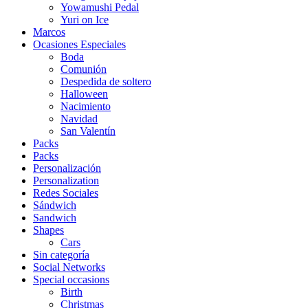
Yowamushi Pedal
Yuri on Ice
Marcos
Ocasiones Especiales
Boda
Comunión
Despedida de soltero
Halloween
Nacimiento
Navidad
San Valentín
Packs
Packs
Personalización
Personalization
Redes Sociales
Sándwich
Sandwich
Shapes
Cars
Sin categoría
Social Networks
Special occasions
Birth
Christmas