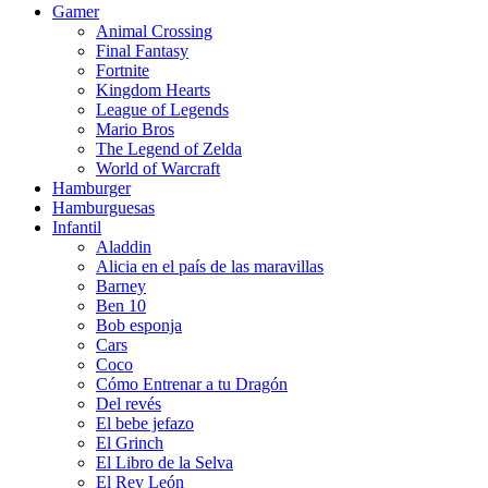
Gamer
Animal Crossing
Final Fantasy
Fortnite
Kingdom Hearts
League of Legends
Mario Bros
The Legend of Zelda
World of Warcraft
Hamburger
Hamburguesas
Infantil
Aladdin
Alicia en el país de las maravillas
Barney
Ben 10
Bob esponja
Cars
Coco
Cómo Entrenar a tu Dragón
Del revés
El bebe jefazo
El Grinch
El Libro de la Selva
El Rey León