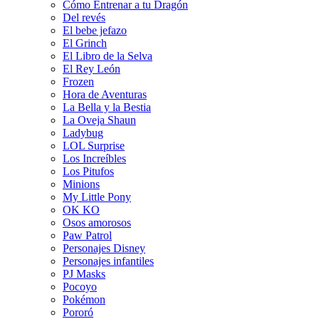
Cómo Entrenar a tu Dragón
Del revés
El bebe jefazo
El Grinch
El Libro de la Selva
El Rey León
Frozen
Hora de Aventuras
La Bella y la Bestia
La Oveja Shaun
Ladybug
LOL Surprise
Los Increíbles
Los Pitufos
Minions
My Little Pony
OK KO
Osos amorosos
Paw Patrol
Personajes Disney
Personajes infantiles
PJ Masks
Pocoyo
Pokémon
Pororó