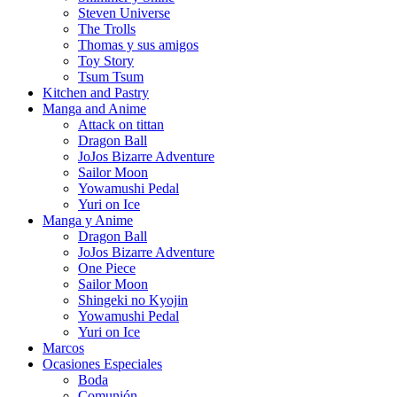
Steven Universe
The Trolls
Thomas y sus amigos
Toy Story
Tsum Tsum
Kitchen and Pastry
Manga and Anime
Attack on tittan
Dragon Ball
JoJos Bizarre Adventure
Sailor Moon
Yowamushi Pedal
Yuri on Ice
Manga y Anime
Dragon Ball
JoJos Bizarre Adventure
One Piece
Sailor Moon
Shingeki no Kyojin
Yowamushi Pedal
Yuri on Ice
Marcos
Ocasiones Especiales
Boda
Comunión