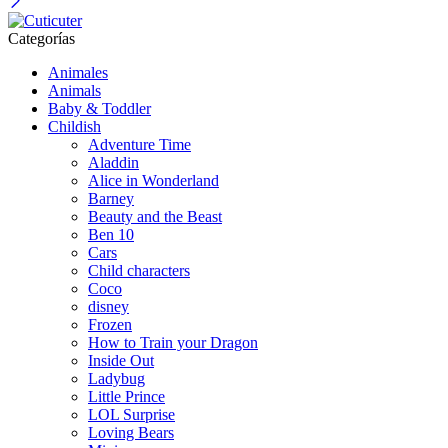
Categorías
Animales
Animals
Baby & Toddler
Childish
Adventure Time
Aladdin
Alice in Wonderland
Barney
Beauty and the Beast
Ben 10
Cars
Child characters
Coco
disney
Frozen
How to Train your Dragon
Inside Out
Ladybug
Little Prince
LOL Surprise
Loving Bears