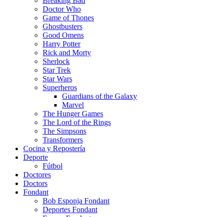
Breaking Bad
Doctor Who
Game of Thones
Ghostbusters
Good Omens
Harry Potter
Rick and Morty
Sherlock
Star Trek
Star Wars
Superheros
Guardians of the Galaxy
Marvel
The Hunger Games
The Lord of the Rings
The Simpsons
Transformers
Cocina y Repostería
Deporte
Fútbol
Doctores
Doctors
Fondant
Bob Esponja Fondant
Deportes Fondant