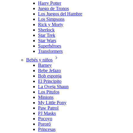
Harry Potter
Juego de Tronos
Los Juegos del Hambre
Los Simpsons
Rick y Morty
Sherlock
Star Trek
Star Wars
Superhéroes
Transformers
Bebés y niños
Barney
Bebe Jefazo
Bob esponja
El Principito
La Oveja Shaun
Los Pitufos
Minions
My Little Pony
Paw Patrol
PJ Masks
Pocoyo
Pororó
Princesas