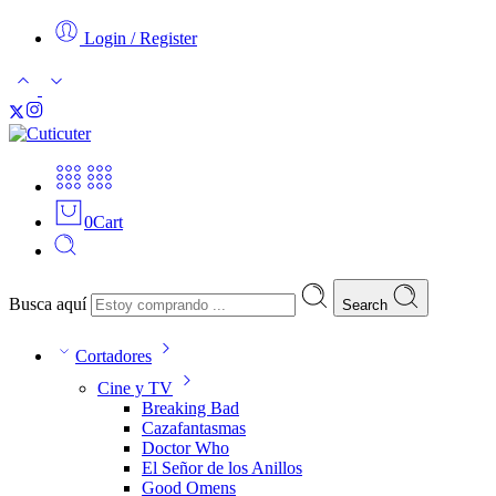
Login / Register
0
Cart
Busca aquí
Search
Cortadores
Cine y TV
Breaking Bad
Cazafantasmas
Doctor Who
El Señor de los Anillos
Good Omens