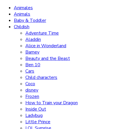
Animales
Animals
Baby & Toddler
Childish
Adventure Time
Aladdin
Alice in Wonderland
Barney
Beauty and the Beast
Ben 10
Cars
Child characters
Coco
disney
Frozen
How to Train your Dragon
Inside Out
Ladybug
Little Prince
LOL Surprise