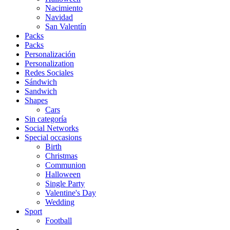
Nacimiento
Navidad
San Valentín
Packs
Packs
Personalización
Personalization
Redes Sociales
Sándwich
Sandwich
Shapes
Cars
Sin categoría
Social Networks
Special occasions
Birth
Christmas
Communion
Halloween
Single Party
Valentine's Day
Wedding
Sport
Football