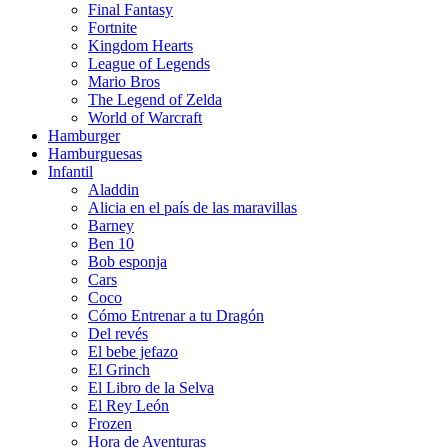
Final Fantasy
Fortnite
Kingdom Hearts
League of Legends
Mario Bros
The Legend of Zelda
World of Warcraft
Hamburger
Hamburguesas
Infantil
Aladdin
Alicia en el país de las maravillas
Barney
Ben 10
Bob esponja
Cars
Coco
Cómo Entrenar a tu Dragón
Del revés
El bebe jefazo
El Grinch
El Libro de la Selva
El Rey León
Frozen
Hora de Aventuras