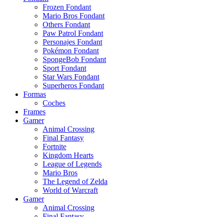
Frozen Fondant
Mario Bros Fondant
Others Fondant
Paw Patrol Fondant
Personajes Fondant
Pokémon Fondant
SpongeBob Fondant
Sport Fondant
Star Wars Fondant
Superheros Fondant
Formas
Coches
Frames
Gamer
Animal Crossing
Final Fantasy
Fortnite
Kingdom Hearts
League of Legends
Mario Bros
The Legend of Zelda
World of Warcraft
Gamer
Animal Crossing
Final Fantasy