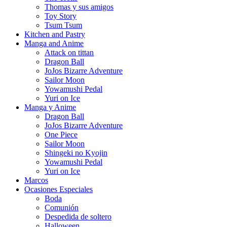
Thomas y sus amigos
Toy Story
Tsum Tsum
Kitchen and Pastry
Manga and Anime
Attack on tittan
Dragon Ball
JoJos Bizarre Adventure
Sailor Moon
Yowamushi Pedal
Yuri on Ice
Manga y Anime
Dragon Ball
JoJos Bizarre Adventure
One Piece
Sailor Moon
Shingeki no Kyojin
Yowamushi Pedal
Yuri on Ice
Marcos
Ocasiones Especiales
Boda
Comunión
Despedida de soltero
Halloween