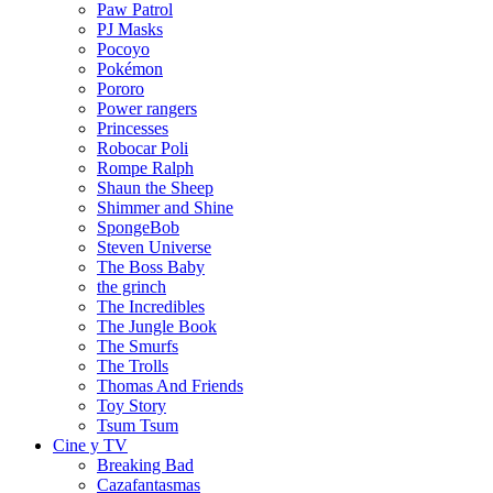
Paw Patrol
PJ Masks
Pocoyo
Pokémon
Pororo
Power rangers
Princesses
Robocar Poli
Rompe Ralph
Shaun the Sheep
Shimmer and Shine
SpongeBob
Steven Universe
The Boss Baby
the grinch
The Incredibles
The Jungle Book
The Smurfs
The Trolls
Thomas And Friends
Toy Story
Tsum Tsum
Cine y TV
Breaking Bad
Cazafantasmas