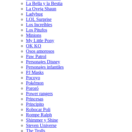
La Bella y la Bestia
La Oveja Shaun
Ladybug
LOL Surprise
Los Increíbles
Los Pitufos
Minions
My Little Pony
OK KO
Osos amorosos
Paw Patrol
Personajes Disney
Personajes infantiles
PJ Masks
Pocoyo
Pokémon
Pororó
Power rangers
Princesas
Principito
Robocar Poli
Rompe Ralph
Shimmer y Shine
Steven Universe
The Trolls