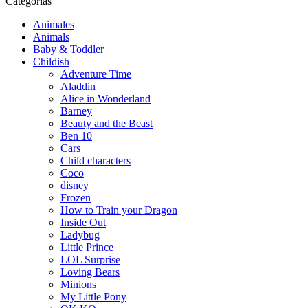
Categorías
Animales
Animals
Baby & Toddler
Childish
Adventure Time
Aladdin
Alice in Wonderland
Barney
Beauty and the Beast
Ben 10
Cars
Child characters
Coco
disney
Frozen
How to Train your Dragon
Inside Out
Ladybug
Little Prince
LOL Surprise
Loving Bears
Minions
My Little Pony