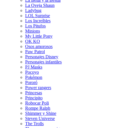
La Bella y la Bestia
La Oveja Shaun
Ladybug
LOL Surprise
Los Increíbles
Los Pitufos
Minions
My Little Pony
OK KO
Osos amorosos
Paw Patrol
Personajes Disney
Personajes infantiles
PJ Masks
Pocoyo
Pokémon
Pororó
Power rangers
Princesas
Principito
Robocar Poli
Rompe Ralph
Shimmer y Shine
Steven Universe
The Trolls