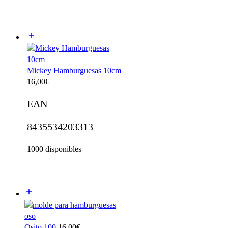
Mickey Hamburguesas 10cm
16,00
€
EAN
8435534203313
1000 disponibles
Osito 100
16,00
€