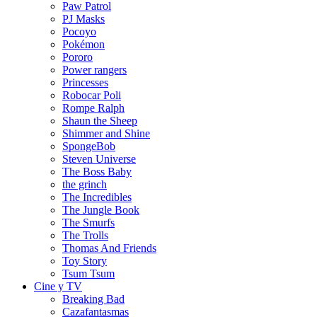
Paw Patrol
PJ Masks
Pocoyo
Pokémon
Pororo
Power rangers
Princesses
Robocar Poli
Rompe Ralph
Shaun the Sheep
Shimmer and Shine
SpongeBob
Steven Universe
The Boss Baby
the grinch
The Incredibles
The Jungle Book
The Smurfs
The Trolls
Thomas And Friends
Toy Story
Tsum Tsum
Cine y TV
Breaking Bad
Cazafantasmas