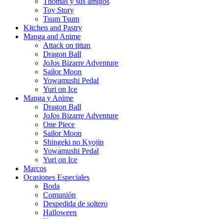
Thomas y sus amigos
Toy Story
Tsum Tsum
Kitchen and Pastry
Manga and Anime
Attack on tittan
Dragon Ball
JoJos Bizarre Adventure
Sailor Moon
Yowamushi Pedal
Yuri on Ice
Manga y Anime
Dragon Ball
JoJos Bizarre Adventure
One Piece
Sailor Moon
Shingeki no Kyojin
Yowamushi Pedal
Yuri on Ice
Marcos
Ocasiones Especiales
Boda
Comunión
Despedida de soltero
Halloween