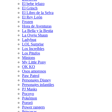
El bebe jefazo
El Grinch
El Libro de la Selva
El Rey León
Frozen
Hora de Aventuras
La Bella y la Bestia
La Oveja Shaun
Ladybug
LOL Surprise
Los Increíbles
Los Pitufos
Minions
My Little Pony
OK KO
Osos amorosos
Paw Patrol
Personajes Disney
Personajes infantiles
PJ Masks
Pocoyo
Pokémon
Pororó
Power rangers
Princesas