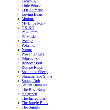
Ladybug
Little Prince
LOL Surprise
Loving Bears
Minions
My Little Pony
OK KO
Paw Patrol
PJ Masks
Pocoyo
Pokémon
Pororo
Power rangers
Princesses
Robocar Poli
Rompe Ralph
Shaun the Sheep
Shimmer and Shine
SpongeBob
Steven Universe
The Boss Baby
the grinch
The Incredibles
The Jungle Book
The Smurfs