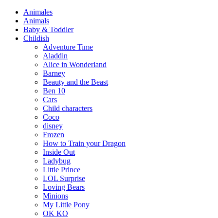
Animales
Animals
Baby & Toddler
Childish
Adventure Time
Aladdin
Alice in Wonderland
Barney
Beauty and the Beast
Ben 10
Cars
Child characters
Coco
disney
Frozen
How to Train your Dragon
Inside Out
Ladybug
Little Prince
LOL Surprise
Loving Bears
Minions
My Little Pony
OK KO