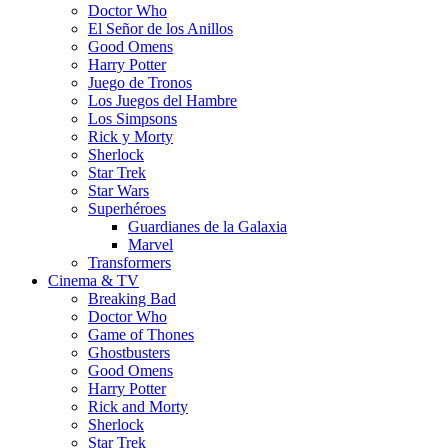
Doctor Who
El Señor de los Anillos
Good Omens
Harry Potter
Juego de Tronos
Los Juegos del Hambre
Los Simpsons
Rick y Morty
Sherlock
Star Trek
Star Wars
Superhéroes
Guardianes de la Galaxia
Marvel
Transformers
Cinema & TV
Breaking Bad
Doctor Who
Game of Thones
Ghostbusters
Good Omens
Harry Potter
Rick and Morty
Sherlock
Star Trek