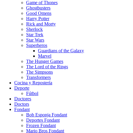
Game of Thones
Ghostbusters
Good Omens
Harry Potter
Rick and Morty
Sherlock
Star Trek
Star Wars
Superheros
Guardians of the Galaxy
Marvel
The Hunger Games
The Lord of the Rings
The Simpsons
Transformers
Cocina y Repostería
Deporte
Fútbol
Doctores
Doctors
Fondant
Bob Esponja Fondant
Deportes Fondant
Frozen Fondant
Mario Bros Fondant