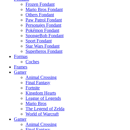
Frozen Fondant
Mario Bros Fondant
Others Fondant
Paw Patrol Fondant
Personajes Fondant
Pokémon Fondant
SpongeBob Fondant
Sport Fondant
Star Wars Fondant
Superheros Fondant
Formas
Coches
Frames
Gamer
Animal Crossing
Final Fantasy
Fortnite
Kingdom Hearts
League of Legends
Mario Bros
The Legend of Zelda
World of Warcraft
Gamer
Animal Crossing
Final Fantasy