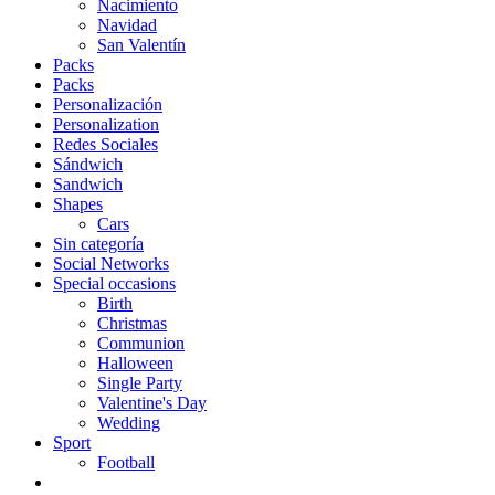
Nacimiento
Navidad
San Valentín
Packs
Packs
Personalización
Personalization
Redes Sociales
Sándwich
Sandwich
Shapes
Cars
Sin categoría
Social Networks
Special occasions
Birth
Christmas
Communion
Halloween
Single Party
Valentine's Day
Wedding
Sport
Football