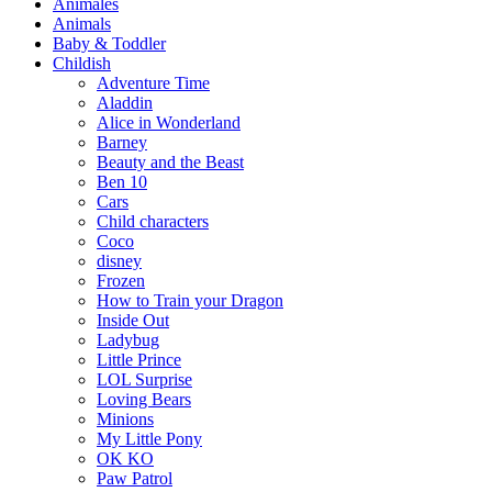
Animales
Animals
Baby & Toddler
Childish
Adventure Time
Aladdin
Alice in Wonderland
Barney
Beauty and the Beast
Ben 10
Cars
Child characters
Coco
disney
Frozen
How to Train your Dragon
Inside Out
Ladybug
Little Prince
LOL Surprise
Loving Bears
Minions
My Little Pony
OK KO
Paw Patrol