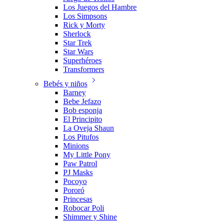
Los Juegos del Hambre
Los Simpsons
Rick y Morty
Sherlock
Star Trek
Star Wars
Superhéroes
Transformers
Bebés y niños
Barney
Bebe Jefazo
Bob esponja
El Principito
La Oveja Shaun
Los Pitufos
Minions
My Little Pony
Paw Patrol
PJ Masks
Pocoyo
Pororó
Princesas
Robocar Poli
Shimmer y Shine