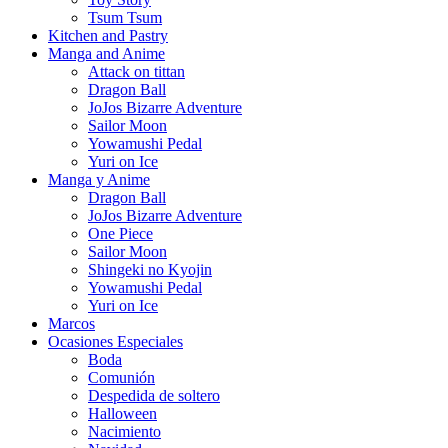
Tsum Tsum
Kitchen and Pastry
Manga and Anime
Attack on tittan
Dragon Ball
JoJos Bizarre Adventure
Sailor Moon
Yowamushi Pedal
Yuri on Ice
Manga y Anime
Dragon Ball
JoJos Bizarre Adventure
One Piece
Sailor Moon
Shingeki no Kyojin
Yowamushi Pedal
Yuri on Ice
Marcos
Ocasiones Especiales
Boda
Comunión
Despedida de soltero
Halloween
Nacimiento