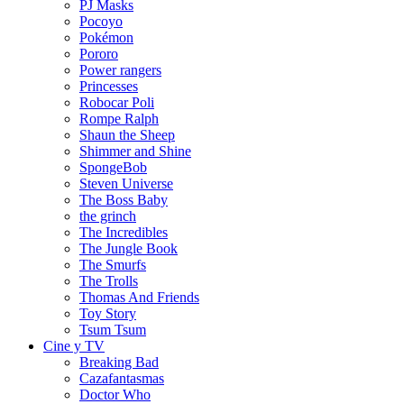
PJ Masks
Pocoyo
Pokémon
Pororo
Power rangers
Princesses
Robocar Poli
Rompe Ralph
Shaun the Sheep
Shimmer and Shine
SpongeBob
Steven Universe
The Boss Baby
the grinch
The Incredibles
The Jungle Book
The Smurfs
The Trolls
Thomas And Friends
Toy Story
Tsum Tsum
Cine y TV
Breaking Bad
Cazafantasmas
Doctor Who