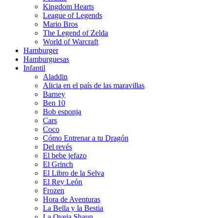
Kingdom Hearts
League of Legends
Mario Bros
The Legend of Zelda
World of Warcraft
Hamburger
Hamburguesas
Infantil
Aladdin
Alicia en el país de las maravillas
Barney
Ben 10
Bob esponja
Cars
Coco
Cómo Entrenar a tu Dragón
Del revés
El bebe jefazo
El Grinch
El Libro de la Selva
El Rey León
Frozen
Hora de Aventuras
La Bella y la Bestia
La Oveja Shaun