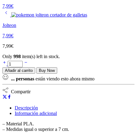
7,99
€
Jolteon
7,99
€
7,99
€
Only
998
item(s) left in stock.
Añadir al carrito
Buy Now
...
personas
están viendo esto ahora mismo
Compartir
Descripción
Información adicional
– Material PLA.
– Medidas igual o superior a 7 cm.