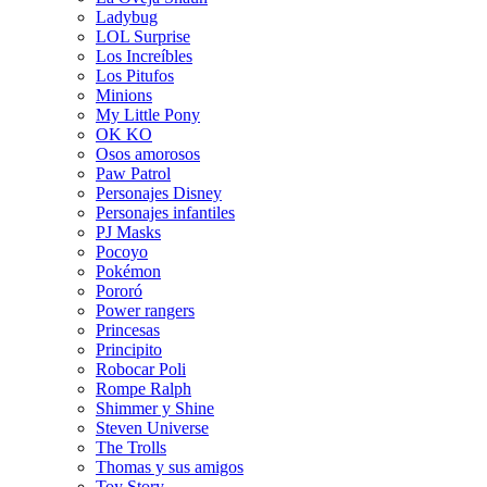
Ladybug
LOL Surprise
Los Increíbles
Los Pitufos
Minions
My Little Pony
OK KO
Osos amorosos
Paw Patrol
Personajes Disney
Personajes infantiles
PJ Masks
Pocoyo
Pokémon
Pororó
Power rangers
Princesas
Principito
Robocar Poli
Rompe Ralph
Shimmer y Shine
Steven Universe
The Trolls
Thomas y sus amigos
Toy Story