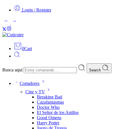
Login / Register
0
Cart
Busca aquí
Search
Cortadores
Cine y TV
Breaking Bad
Cazafantasmas
Doctor Who
El Señor de los Anillos
Good Omens
Harry Potter
Juego de Tronos