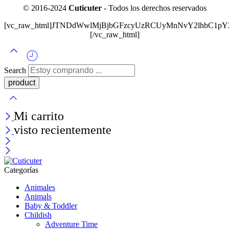
© 2016-2024
Cuticuter
- Todos los derechos reservados
[vc_raw_html]JTNDdWwlMjBjbGFzcyUzRCUyMnNvY2lhbC
[/vc_raw_html]
Search
Mi carrito
visto recientemente
Categorías
Animales
Animals
Baby & Toddler
Childish
Adventure Time