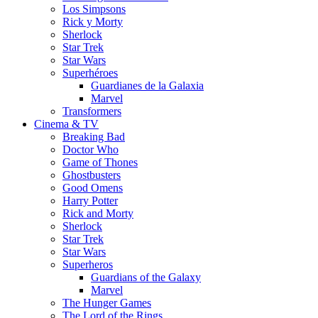
Los Simpsons
Rick y Morty
Sherlock
Star Trek
Star Wars
Superhéroes
Guardianes de la Galaxia
Marvel
Transformers
Cinema & TV
Breaking Bad
Doctor Who
Game of Thones
Ghostbusters
Good Omens
Harry Potter
Rick and Morty
Sherlock
Star Trek
Star Wars
Superheros
Guardians of the Galaxy
Marvel
The Hunger Games
The Lord of the Rings