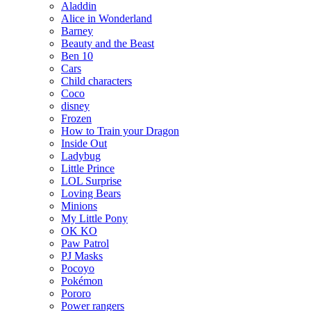
Aladdin
Alice in Wonderland
Barney
Beauty and the Beast
Ben 10
Cars
Child characters
Coco
disney
Frozen
How to Train your Dragon
Inside Out
Ladybug
Little Prince
LOL Surprise
Loving Bears
Minions
My Little Pony
OK KO
Paw Patrol
PJ Masks
Pocoyo
Pokémon
Pororo
Power rangers