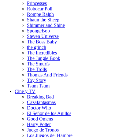
Princesses
Robocar Poli
Rompe Ralph
Shaun the Sheep
Shimmer and Shine
SpongeBob
Steven Universe
The Boss Baby
the grinch
The Incredibles
The Jungle Book
The Smurfs
The Trolls
Thomas And Friends
Toy Story
Tsum Tsum
Cine y TV
Breaking Bad
Cazafantasmas
Doctor Who
El Señor de los Anillos
Good Omens
Harry Potter
Juego de Tronos
Los Juegos del Hambre