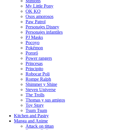
Minions
My Little Pony
OK KO
Osos amorosos
Paw Patrol
Personajes Disney
Personajes infantiles
PJ Masks
Pocoyo
Pokémon
Pororó
Power rangers
Princesas
Principito
Robocar Poli
Rompe Ralph
Shimmer y Shine
Steven Universe
The Trolls
Thomas y sus amigos
Toy Story
Tsum Tsum
Kitchen and Pastry
Manga and Anime
Attack on tittan