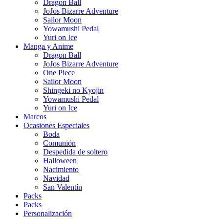
Dragon Ball
JoJos Bizarre Adventure
Sailor Moon
Yowamushi Pedal
Yuri on Ice
Manga y Anime
Dragon Ball
JoJos Bizarre Adventure
One Piece
Sailor Moon
Shingeki no Kyojin
Yowamushi Pedal
Yuri on Ice
Marcos
Ocasiones Especiales
Boda
Comunión
Despedida de soltero
Halloween
Nacimiento
Navidad
San Valentín
Packs
Packs
Personalización