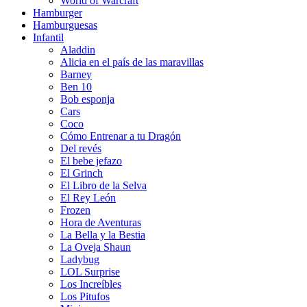
World of Warcraft
Hamburger
Hamburguesas
Infantil
Aladdin
Alicia en el país de las maravillas
Barney
Ben 10
Bob esponja
Cars
Coco
Cómo Entrenar a tu Dragón
Del revés
El bebe jefazo
El Grinch
El Libro de la Selva
El Rey León
Frozen
Hora de Aventuras
La Bella y la Bestia
La Oveja Shaun
Ladybug
LOL Surprise
Los Increíbles
Los Pitufos