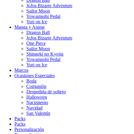
Dragon Ball
JoJos Bizarre Adventure
Sailor Moon
Yowamushi Pedal
Yuri on Ice
Manga y Anime
Dragon Ball
JoJos Bizarre Adventure
One Piece
Sailor Moon
Shingeki no Kyojin
Yowamushi Pedal
Yuri on Ice
Marcos
Ocasiones Especiales
Boda
Comunión
Despedida de soltero
Halloween
Nacimiento
Navidad
San Valentín
Packs
Packs
Personalización