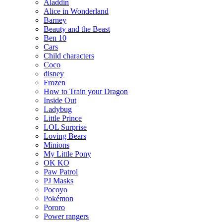
Aladdin
Alice in Wonderland
Barney
Beauty and the Beast
Ben 10
Cars
Child characters
Coco
disney
Frozen
How to Train your Dragon
Inside Out
Ladybug
Little Prince
LOL Surprise
Loving Bears
Minions
My Little Pony
OK KO
Paw Patrol
PJ Masks
Pocoyo
Pokémon
Pororo
Power rangers