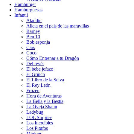
Hamburger
Hamburguesas
Infantil
Aladdin
Alicia en el país de las maravillas
Barney
Ben 10
Bob esponja
Cars
Coco
Cómo Entrenar a tu Dragón
Del revés
El bebe jefazo
El Grinch
El Libro de la Selva
El Rey León
Frozen
Hora de Aventuras
La Bella y la Bestia
La Oveja Shaun
Ladybug
LOL Surprise
Los Increíbles
Los Pitufos
Minions