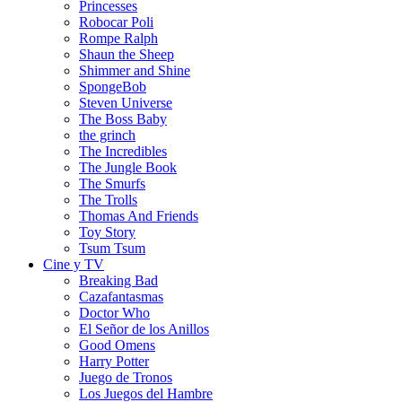
Princesses
Robocar Poli
Rompe Ralph
Shaun the Sheep
Shimmer and Shine
SpongeBob
Steven Universe
The Boss Baby
the grinch
The Incredibles
The Jungle Book
The Smurfs
The Trolls
Thomas And Friends
Toy Story
Tsum Tsum
Cine y TV
Breaking Bad
Cazafantasmas
Doctor Who
El Señor de los Anillos
Good Omens
Harry Potter
Juego de Tronos
Los Juegos del Hambre