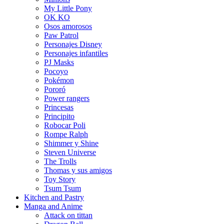
My Little Pony
OK KO
Osos amorosos
Paw Patrol
Personajes Disney
Personajes infantiles
PJ Masks
Pocoyo
Pokémon
Pororó
Power rangers
Princesas
Principito
Robocar Poli
Rompe Ralph
Shimmer y Shine
Steven Universe
The Trolls
Thomas y sus amigos
Toy Story
Tsum Tsum
Kitchen and Pastry
Manga and Anime
Attack on tittan