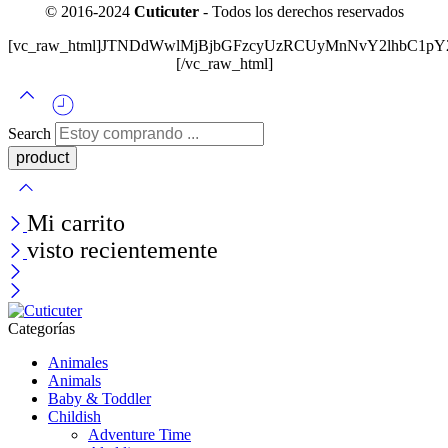
© 2016-2024
Cuticuter
- Todos los derechos reservados
[vc_raw_html]JTNDdWwlMjBjbGFzcyUzRCUyMnNvY2lhbC
[/vc_raw_html]
Search
Mi carrito
visto recientemente
Categorías
Animales
Animals
Baby & Toddler
Childish
Adventure Time