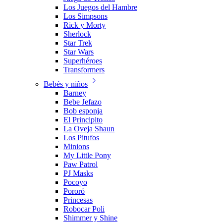
Los Juegos del Hambre
Los Simpsons
Rick y Morty
Sherlock
Star Trek
Star Wars
Superhéroes
Transformers
Bebés y niños
Barney
Bebe Jefazo
Bob esponja
El Principito
La Oveja Shaun
Los Pitufos
Minions
My Little Pony
Paw Patrol
PJ Masks
Pocoyo
Pororó
Princesas
Robocar Poli
Shimmer y Shine