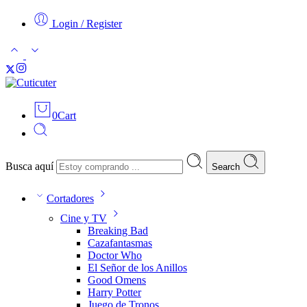
Login / Register
0
Cart
Busca aquí
Search
Cortadores
Cine y TV
Breaking Bad
Cazafantasmas
Doctor Who
El Señor de los Anillos
Good Omens
Harry Potter
Juego de Tronos