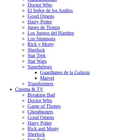
Doctor Who
El Señor de los Anillos
Good Omens
Harry Potter
Juego de Tronos
Los Juegos del Hambre
Los Simpsons
Rick y Morty
Sherlock
Star Trek
Star Wars
Superhéroes
Guardianes de la Galaxia
Marvel
Transformers
Cinema & TV
Breaking Bad
Doctor Who
Game of Thones
Ghostbusters
Good Omens
Harry Potter
Rick and Morty
Sherlock
Star Trek