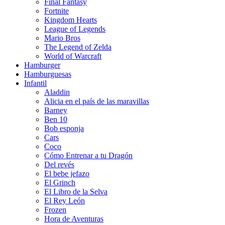
Final Fantasy
Fortnite
Kingdom Hearts
League of Legends
Mario Bros
The Legend of Zelda
World of Warcraft
Hamburger
Hamburguesas
Infantil
Aladdin
Alicia en el país de las maravillas
Barney
Ben 10
Bob esponja
Cars
Coco
Cómo Entrenar a tu Dragón
Del revés
El bebe jefazo
El Grinch
El Libro de la Selva
El Rey León
Frozen
Hora de Aventuras