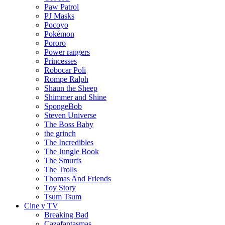
Paw Patrol
PJ Masks
Pocoyo
Pokémon
Pororo
Power rangers
Princesses
Robocar Poli
Rompe Ralph
Shaun the Sheep
Shimmer and Shine
SpongeBob
Steven Universe
The Boss Baby
the grinch
The Incredibles
The Jungle Book
The Smurfs
The Trolls
Thomas And Friends
Toy Story
Tsum Tsum
Cine y TV
Breaking Bad
Cazafantasmas