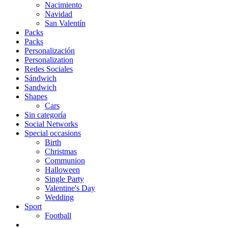
Nacimiento
Navidad
San Valentín
Packs
Packs
Personalización
Personalization
Redes Sociales
Sándwich
Sandwich
Shapes
Cars
Sin categoría
Social Networks
Special occasions
Birth
Christmas
Communion
Halloween
Single Party
Valentine's Day
Wedding
Sport
Football