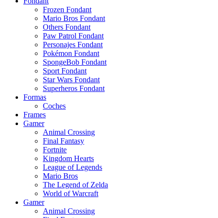
Fondant
Frozen Fondant
Mario Bros Fondant
Others Fondant
Paw Patrol Fondant
Personajes Fondant
Pokémon Fondant
SpongeBob Fondant
Sport Fondant
Star Wars Fondant
Superheros Fondant
Formas
Coches
Frames
Gamer
Animal Crossing
Final Fantasy
Fortnite
Kingdom Hearts
League of Legends
Mario Bros
The Legend of Zelda
World of Warcraft
Gamer
Animal Crossing