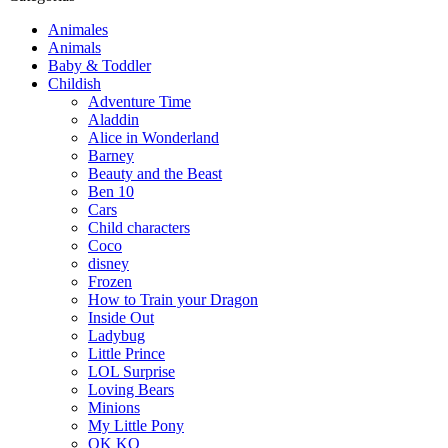
Animales
Animals
Baby & Toddler
Childish
Adventure Time
Aladdin
Alice in Wonderland
Barney
Beauty and the Beast
Ben 10
Cars
Child characters
Coco
disney
Frozen
How to Train your Dragon
Inside Out
Ladybug
Little Prince
LOL Surprise
Loving Bears
Minions
My Little Pony
OK KO