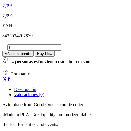
7,99
€
7,99
€
EAN
8435534207830
Añadir al carrito
Buy Now
...
personas
están viendo esto ahora mismo
Compartir
Descripción
Valoraciones (0)
Aziraphale from Good Omens cookie cutter.
-Made in PLA. Great quality and biodegradable.
-Perfect for parties and events.