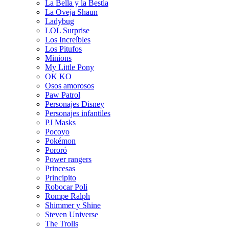
La Bella y la Bestia
La Oveja Shaun
Ladybug
LOL Surprise
Los Increíbles
Los Pitufos
Minions
My Little Pony
OK KO
Osos amorosos
Paw Patrol
Personajes Disney
Personajes infantiles
PJ Masks
Pocoyo
Pokémon
Pororó
Power rangers
Princesas
Principito
Robocar Poli
Rompe Ralph
Shimmer y Shine
Steven Universe
The Trolls