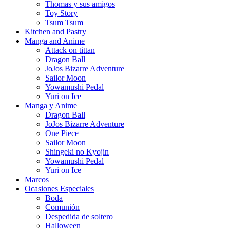
Thomas y sus amigos
Toy Story
Tsum Tsum
Kitchen and Pastry
Manga and Anime
Attack on tittan
Dragon Ball
JoJos Bizarre Adventure
Sailor Moon
Yowamushi Pedal
Yuri on Ice
Manga y Anime
Dragon Ball
JoJos Bizarre Adventure
One Piece
Sailor Moon
Shingeki no Kyojin
Yowamushi Pedal
Yuri on Ice
Marcos
Ocasiones Especiales
Boda
Comunión
Despedida de soltero
Halloween