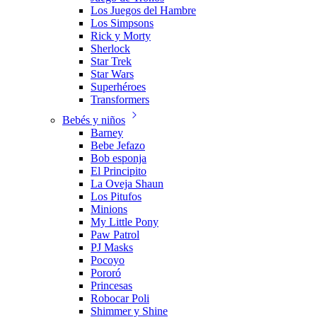
Los Juegos del Hambre
Los Simpsons
Rick y Morty
Sherlock
Star Trek
Star Wars
Superhéroes
Transformers
Bebés y niños
Barney
Bebe Jefazo
Bob esponja
El Principito
La Oveja Shaun
Los Pitufos
Minions
My Little Pony
Paw Patrol
PJ Masks
Pocoyo
Pororó
Princesas
Robocar Poli
Shimmer y Shine