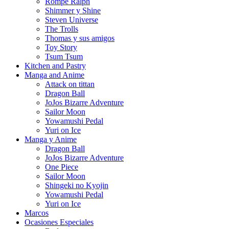
Rompe Ralph
Shimmer y Shine
Steven Universe
The Trolls
Thomas y sus amigos
Toy Story
Tsum Tsum
Kitchen and Pastry
Manga and Anime
Attack on tittan
Dragon Ball
JoJos Bizarre Adventure
Sailor Moon
Yowamushi Pedal
Yuri on Ice
Manga y Anime
Dragon Ball
JoJos Bizarre Adventure
One Piece
Sailor Moon
Shingeki no Kyojin
Yowamushi Pedal
Yuri on Ice
Marcos
Ocasiones Especiales