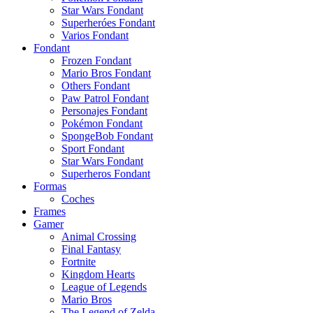
Star Wars Fondant
Superheróes Fondant
Varios Fondant
Fondant
Frozen Fondant
Mario Bros Fondant
Others Fondant
Paw Patrol Fondant
Personajes Fondant
Pokémon Fondant
SpongeBob Fondant
Sport Fondant
Star Wars Fondant
Superheros Fondant
Formas
Coches
Frames
Gamer
Animal Crossing
Final Fantasy
Fortnite
Kingdom Hearts
League of Legends
Mario Bros
The Legend of Zelda