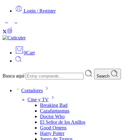
Login / Register
0
Cart
Busca aquí
Search
Cortadores
Cine y TV
Breaking Bad
Cazafantasmas
Doctor Who
El Señor de los Anillos
Good Omens
Harry Potter
Juego de Tronos