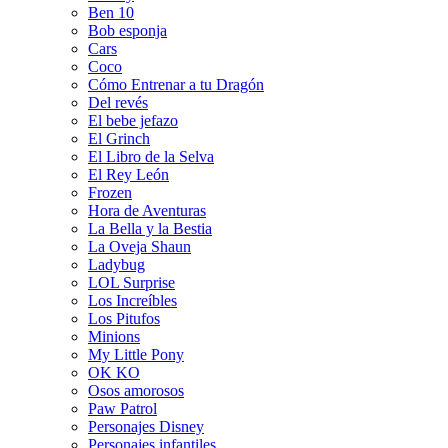
Ben 10
Bob esponja
Cars
Coco
Cómo Entrenar a tu Dragón
Del revés
El bebe jefazo
El Grinch
El Libro de la Selva
El Rey León
Frozen
Hora de Aventuras
La Bella y la Bestia
La Oveja Shaun
Ladybug
LOL Surprise
Los Increíbles
Los Pitufos
Minions
My Little Pony
OK KO
Osos amorosos
Paw Patrol
Personajes Disney
Personajes infantiles