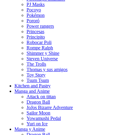
PJ Masks
Pocoyo
Pokémon
Pororó
Power rangers
Princesas
Principito
Robocar Poli
Rompe Ralph
Shimmer y Shine
Steven Universe
The Trolls
Thomas y sus amigos
Toy Story
Tsum Tsum
Kitchen and Pastry
Manga and Anime
Attack on tittan
Dragon Ball
JoJos Bizarre Adventure
Sailor Moon
Yowamushi Pedal
Yuri on Ice
Manga y Anime
Dragon Ball