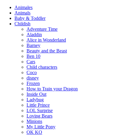
Animales
Animals
Baby & Toddler
Childish
Adventure Time
Aladdin
Alice in Wonderland
Barney
Beauty and the Beast
Ben 10
Cars
Child characters
Coco
disney
Frozen
How to Train your Dragon
Inside Out
Ladybug
Little Prince
LOL Surprise
Loving Bears
Minions
My Little Pony
OK KO