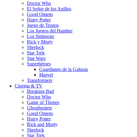
Doctor Who
El Señor de los Anillos
Good Omens
Harry Potter
Juego de Tronos
Los Juegos del Hambre
Los Simpsons
Rick y Morty
Sherlock
Star Trek
Star Wars
Superhéroes
Guardianes de la Galaxia
Marvel
Transformers
Cinema & TV
Breaking Bad
Doctor Who
Game of Thones
Ghostbusters
Good Omens
Harry Potter
Rick and Morty
Sherlock
Star Trek