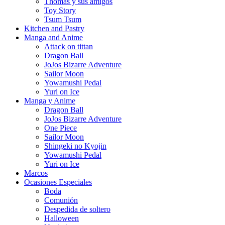
Thomas y sus amigos
Toy Story
Tsum Tsum
Kitchen and Pastry
Manga and Anime
Attack on tittan
Dragon Ball
JoJos Bizarre Adventure
Sailor Moon
Yowamushi Pedal
Yuri on Ice
Manga y Anime
Dragon Ball
JoJos Bizarre Adventure
One Piece
Sailor Moon
Shingeki no Kyojin
Yowamushi Pedal
Yuri on Ice
Marcos
Ocasiones Especiales
Boda
Comunión
Despedida de soltero
Halloween