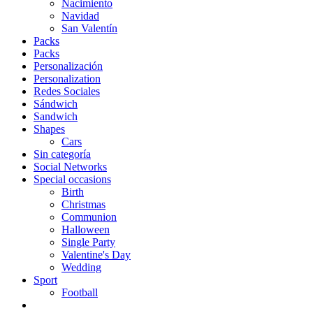
Nacimiento
Navidad
San Valentín
Packs
Packs
Personalización
Personalization
Redes Sociales
Sándwich
Sandwich
Shapes
Cars
Sin categoría
Social Networks
Special occasions
Birth
Christmas
Communion
Halloween
Single Party
Valentine's Day
Wedding
Sport
Football