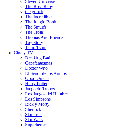
Steven Universe
The Boss Baby
the grinch
The Incredibles
The Jungle Book
The Smurfs
The Trolls
Thomas And Friends
Toy Story
Tsum Tsum
Cine y TV
Breaking Bad
Cazafantasmas
Doctor Who
El Señor de los Anillos
Good Omens
Harry Potter
Juego de Tronos
Los Juegos del Hambre
Los Simpsons
Rick y Morty
Sherlock
Star Trek
Star Wars
Superhéroes