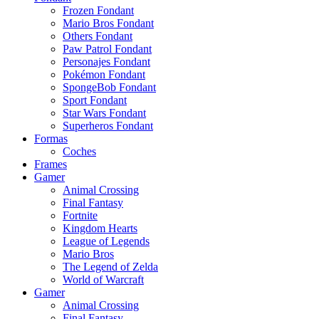
Frozen Fondant
Mario Bros Fondant
Others Fondant
Paw Patrol Fondant
Personajes Fondant
Pokémon Fondant
SpongeBob Fondant
Sport Fondant
Star Wars Fondant
Superheros Fondant
Formas
Coches
Frames
Gamer
Animal Crossing
Final Fantasy
Fortnite
Kingdom Hearts
League of Legends
Mario Bros
The Legend of Zelda
World of Warcraft
Gamer
Animal Crossing
Final Fantasy