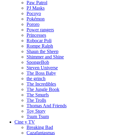
Paw Patrol
PJ Masks
Pocoyo
Pokémon
Pororo
Power rangers
Princesses
Robocar Poli
Rompe Ralph
Shaun the Sheep
Shimmer and Shine
SpongeBob
Steven Universe
The Boss Baby
the grinch
The Incredibles
The Jungle Book
The Smurfs
The Trolls
Thomas And Friends
Toy Story
Tsum Tsum
Cine y TV
Breaking Bad
Cazafantasmas