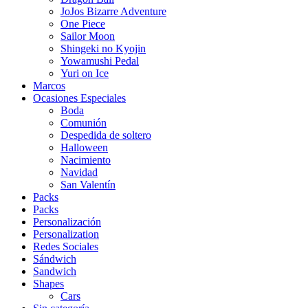
JoJos Bizarre Adventure
One Piece
Sailor Moon
Shingeki no Kyojin
Yowamushi Pedal
Yuri on Ice
Marcos
Ocasiones Especiales
Boda
Comunión
Despedida de soltero
Halloween
Nacimiento
Navidad
San Valentín
Packs
Packs
Personalización
Personalization
Redes Sociales
Sándwich
Sandwich
Shapes
Cars