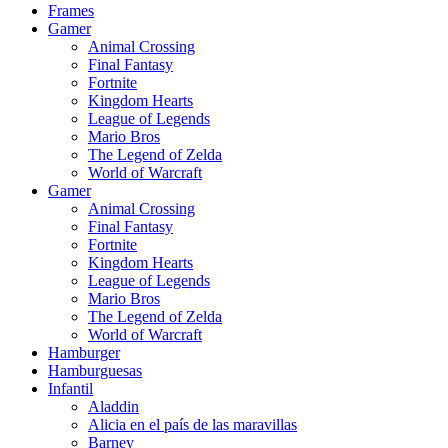
Frames
Gamer
Animal Crossing
Final Fantasy
Fortnite
Kingdom Hearts
League of Legends
Mario Bros
The Legend of Zelda
World of Warcraft
Gamer
Animal Crossing
Final Fantasy
Fortnite
Kingdom Hearts
League of Legends
Mario Bros
The Legend of Zelda
World of Warcraft
Hamburger
Hamburguesas
Infantil
Aladdin
Alicia en el país de las maravillas
Barney