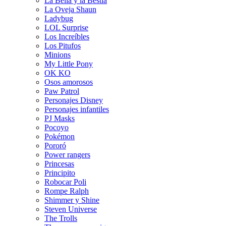
La Bella y la Bestia
La Oveja Shaun
Ladybug
LOL Surprise
Los Increíbles
Los Pitufos
Minions
My Little Pony
OK KO
Osos amorosos
Paw Patrol
Personajes Disney
Personajes infantiles
PJ Masks
Pocoyo
Pokémon
Pororó
Power rangers
Princesas
Principito
Robocar Poli
Rompe Ralph
Shimmer y Shine
Steven Universe
The Trolls