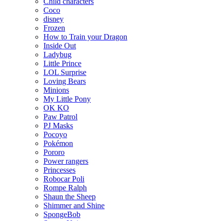
Child characters
Coco
disney
Frozen
How to Train your Dragon
Inside Out
Ladybug
Little Prince
LOL Surprise
Loving Bears
Minions
My Little Pony
OK KO
Paw Patrol
PJ Masks
Pocoyo
Pokémon
Pororo
Power rangers
Princesses
Robocar Poli
Rompe Ralph
Shaun the Sheep
Shimmer and Shine
SpongeBob