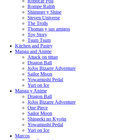
Robocar Poli
Rompe Ralph
Shimmer y Shine
Steven Universe
The Trolls
Thomas y sus amigos
Toy Story
Tsum Tsum
Kitchen and Pastry
Manga and Anime
Attack on tittan
Dragon Ball
JoJos Bizarre Adventure
Sailor Moon
Yowamushi Pedal
Yuri on Ice
Manga y Anime
Dragon Ball
JoJos Bizarre Adventure
One Piece
Sailor Moon
Shingeki no Kyojin
Yowamushi Pedal
Yuri on Ice
Marcos