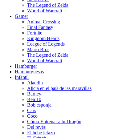
The Legend of Zelda
World of Warcraft
Gamer
Animal Crossing
Final Fantasy
Fortnite
Kingdom Hearts
League of Legends
Mario Bros
The Legend of Zelda
World of Warcraft
Hamburger
Hamburguesas
Infantil
Aladdin
Alicia en el país de las maravillas
Barney
Ben 10
Bob esponja
Cars
Coco
Cómo Entrenar a tu Dragón
Del revés
El bebe jefazo