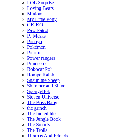
LOL Surprise
Loving Bears
Minions
My Little Pony
OK KO
Paw Patrol
PJ Masks
Pocoyo
Pokémon
Pororo
Power rangers
Princesses
Robocar Poli
Rompe Ralph
Shaun the Sheep
Shimmer and Shine
SpongeBob
Steven Universe
The Boss Baby
the grinch
The Incredibles
The Jungle Book
The Smurfs
The Trolls
Thomas And Friends