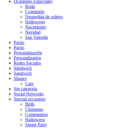
Ocasiones Especiales
Boda
Comunión
Despedida de soltero
Halloween
Nacimiento
Navidad
San Valentín
Packs
Packs
Personalización
Personalization
Redes Sociales
Sándwich
Sandwich
Shapes
Cars
Sin categoría
Social Networks
Special occasions
Birth
Christmas
Communion
Halloween
Single Party