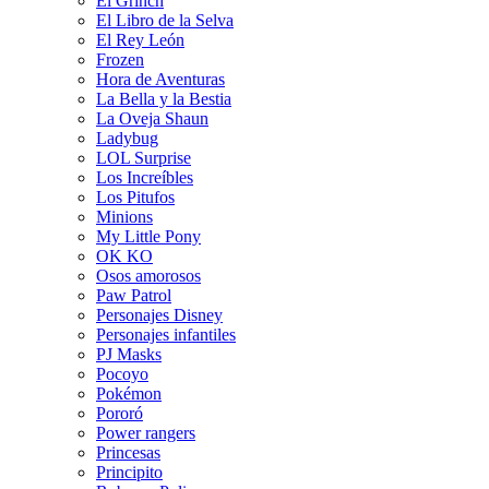
El Grinch
El Libro de la Selva
El Rey León
Frozen
Hora de Aventuras
La Bella y la Bestia
La Oveja Shaun
Ladybug
LOL Surprise
Los Increíbles
Los Pitufos
Minions
My Little Pony
OK KO
Osos amorosos
Paw Patrol
Personajes Disney
Personajes infantiles
PJ Masks
Pocoyo
Pokémon
Pororó
Power rangers
Princesas
Principito