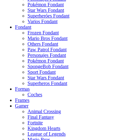
Pokémon Fondant
Star Wars Fondant
Superheróes Fondant
Varios Fondant
Fondant
Frozen Fondant
Mario Bros Fondant
Others Fondant
Paw Patrol Fondant
Personajes Fondant
Pokémon Fondant
SpongeBob Fondant
Sport Fondant
Star Wars Fondant
Superheros Fondant
Formas
Coches
Frames
Gamer
Animal Crossing
Final Fantasy
Fortnite
Kingdom Hearts
League of Legends
Mario Bros