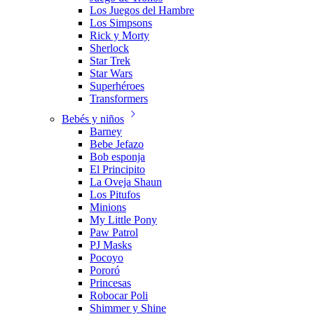
Los Juegos del Hambre
Los Simpsons
Rick y Morty
Sherlock
Star Trek
Star Wars
Superhéroes
Transformers
Bebés y niños
Barney
Bebe Jefazo
Bob esponja
El Principito
La Oveja Shaun
Los Pitufos
Minions
My Little Pony
Paw Patrol
PJ Masks
Pocoyo
Pororó
Princesas
Robocar Poli
Shimmer y Shine