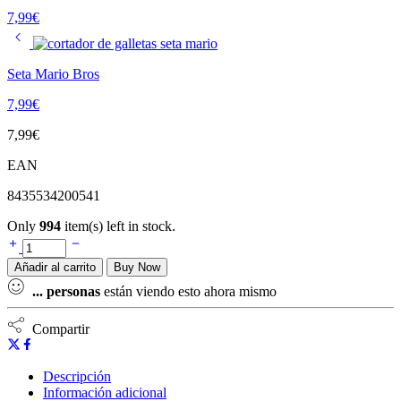
7,99
€
Seta Mario Bros
7,99
€
7,99
€
EAN
8435534200541
Only
994
item(s) left in stock.
Añadir al carrito
Buy Now
...
personas
están viendo esto ahora mismo
Compartir
Descripción
Información adicional