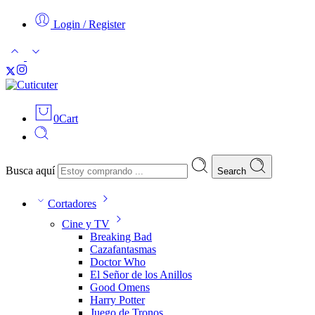
Login / Register
0
Cart
Busca aquí
Search
Cortadores
Cine y TV
Breaking Bad
Cazafantasmas
Doctor Who
El Señor de los Anillos
Good Omens
Harry Potter
Juego de Tronos