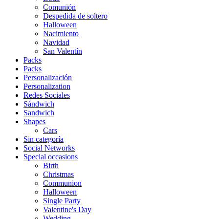
Comunión
Despedida de soltero
Halloween
Nacimiento
Navidad
San Valentín
Packs
Packs
Personalización
Personalization
Redes Sociales
Sándwich
Sandwich
Shapes
Cars
Sin categoría
Social Networks
Special occasions
Birth
Christmas
Communion
Halloween
Single Party
Valentine's Day
Wedding