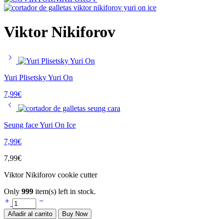
Viktor Nikiforov
Yuri Plisetsky Yuri On
7,99
€
Seung face Yuri On Ice
7,99
€
7,99
€
Viktor Nikiforov cookie cutter
Only
999
item(s) left in stock.
Añadir al carrito
Buy Now