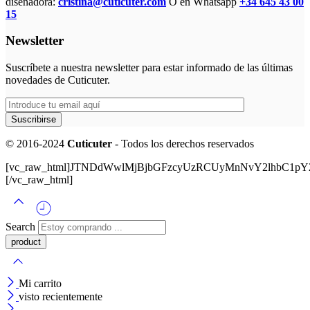
diseñadora:
cristina@cuticuter.com
O en Whatsapp
+34 645 43 00
15
Newsletter
Suscríbete a nuestra newsletter para estar informado de las últimas
novedades de Cuticuter.
© 2016-2024
Cuticuter
- Todos los derechos reservados
[vc_raw_html]JTNDdWwlMjBjbGFzcyUzRCUyMnNvY2lhbC
[/vc_raw_html]
Search
Mi carrito
visto recientemente