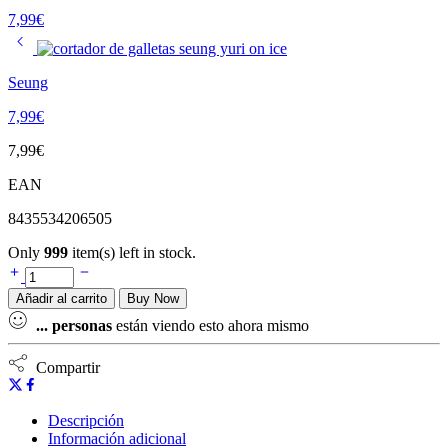
7,99
€
Seung
7,99
€
7,99
€
EAN
8435534206505
Only
999
item(s) left in stock.
Añadir al carrito
Buy Now
...
personas
están viendo esto ahora mismo
Compartir
Descripción
Información adicional