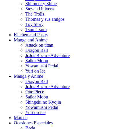
Shimmer y Shine
Steven Universe
The Trolls
Thomas y sus amigos
Toy Story
Tsum Tsum
Kitchen and Pastry
Manga and Anime
Attack on tittan
Dragon Ball
JoJos Bizarre Adventure
Sailor Moon
Yowamushi Pedal
Yuri on Ice
Manga y Anime
Dragon Ball
JoJos Bizarre Adventure
One Piece
Sailor Moon
Shingeki no Kyojin
Yowamushi Pedal
Yuri on Ice
Marcos
Ocasiones Especiales
Boda