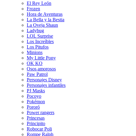
El Rey León
Frozen
Hora de Aventuras
La Bella y la Bestia
La Oveja Shaun
Ladybug
LOL Surprise
Los Increíbles
Los Pitufos
Minions
My Little Pony
OK KO
Osos amorosos
Paw Patrol
Personajes Disney
Personajes infantiles
PJ Masks
Pocoyo
Pokémon
Pororó
Power rangers
Princesas
Principito
Robocar Poli
Rompe Ralph