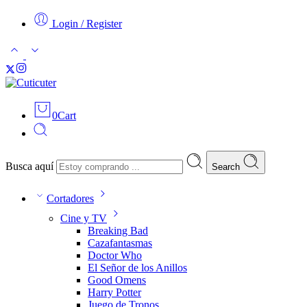
Login / Register
0
Cart
Busca aquí
Search
Cortadores
Cine y TV
Breaking Bad
Cazafantasmas
Doctor Who
El Señor de los Anillos
Good Omens
Harry Potter
Juego de Tronos