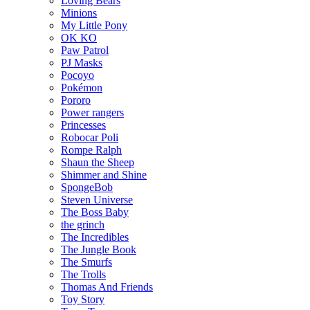
Loving Bears
Minions
My Little Pony
OK KO
Paw Patrol
PJ Masks
Pocoyo
Pokémon
Pororo
Power rangers
Princesses
Robocar Poli
Rompe Ralph
Shaun the Sheep
Shimmer and Shine
SpongeBob
Steven Universe
The Boss Baby
the grinch
The Incredibles
The Jungle Book
The Smurfs
The Trolls
Thomas And Friends
Toy Story