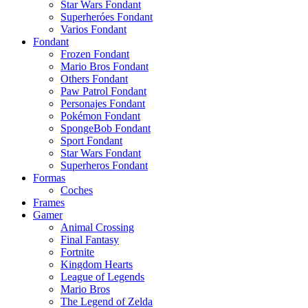
Star Wars Fondant
Superheróes Fondant
Varios Fondant
Fondant
Frozen Fondant
Mario Bros Fondant
Others Fondant
Paw Patrol Fondant
Personajes Fondant
Pokémon Fondant
SpongeBob Fondant
Sport Fondant
Star Wars Fondant
Superheros Fondant
Formas
Coches
Frames
Gamer
Animal Crossing
Final Fantasy
Fortnite
Kingdom Hearts
League of Legends
Mario Bros
The Legend of Zelda