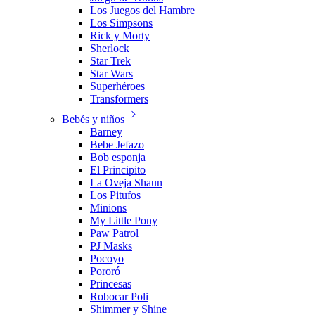
Los Juegos del Hambre
Los Simpsons
Rick y Morty
Sherlock
Star Trek
Star Wars
Superhéroes
Transformers
Bebés y niños
Barney
Bebe Jefazo
Bob esponja
El Principito
La Oveja Shaun
Los Pitufos
Minions
My Little Pony
Paw Patrol
PJ Masks
Pocoyo
Pororó
Princesas
Robocar Poli
Shimmer y Shine