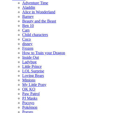
Adventure Time
Aladdin
Alice in Wonderland
Barney
Beauty and the Beast
Ben 10
Cars
Child characters
Coco
disney
Frozen
How to Train your Dragon
Inside Out
Ladybug
Little Prince
LOL Surprise
Loving Bears
Minions
My Little Pony
OK KO
Paw Patrol
PJ Masks
Pocoyo
Pokémon
Pororo