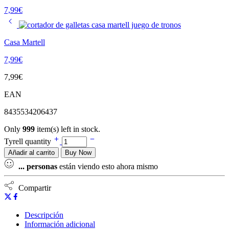
7,99
€
Casa Martell
7,99
€
7,99
€
EAN
8435534206437
Only
999
item(s) left in stock.
Tyrell quantity
Añadir al carrito
Buy Now
...
personas
están viendo esto ahora mismo
Compartir
Descripción
Información adicional