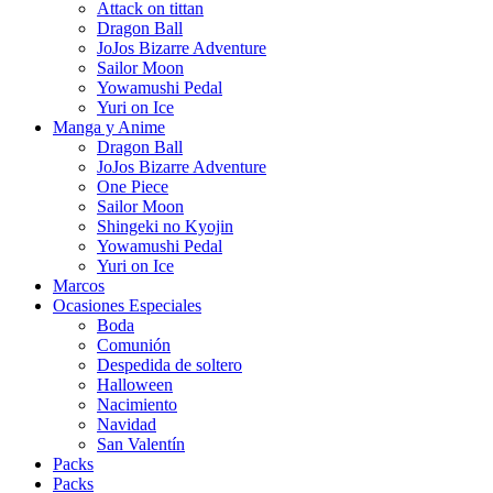
Attack on tittan
Dragon Ball
JoJos Bizarre Adventure
Sailor Moon
Yowamushi Pedal
Yuri on Ice
Manga y Anime
Dragon Ball
JoJos Bizarre Adventure
One Piece
Sailor Moon
Shingeki no Kyojin
Yowamushi Pedal
Yuri on Ice
Marcos
Ocasiones Especiales
Boda
Comunión
Despedida de soltero
Halloween
Nacimiento
Navidad
San Valentín
Packs
Packs