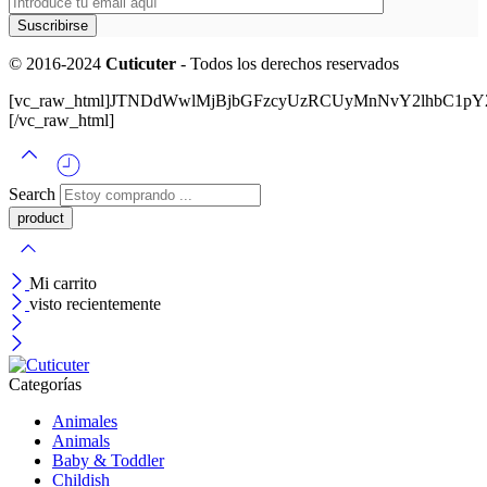
© 2016-2024
Cuticuter
- Todos los derechos reservados
[vc_raw_html]JTNDdWwlMjBjbGFzcyUzRCUyMnNvY2lhbC
[/vc_raw_html]
Search
Mi carrito
visto recientemente
Categorías
Animales
Animals
Baby & Toddler
Childish