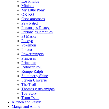
Los Pitufos
Minions
My Little Pony
OK KO
Osos amorosos
Paw Patrol
Personajes Disney
Personajes infantiles
PJ Masks
Pocoyo
Pokémon
Pororó
Power rangers
Princesas
Principito
Robocar Poli
Rompe Ralph
Shimmer y Shine
Steven Universe
The Trolls
Thomas y sus amigos
Toy Story
Tsum Tsum
Kitchen and Pastry
Manga and Anime