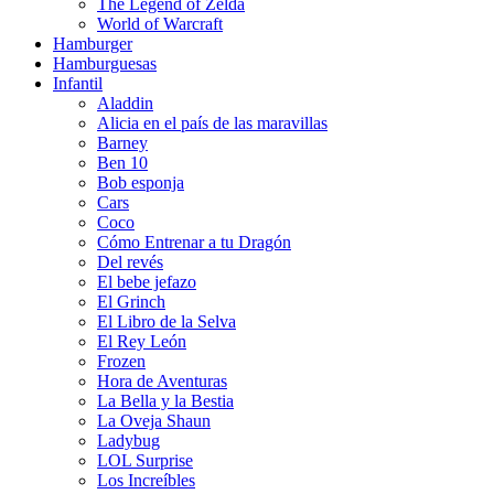
The Legend of Zelda
World of Warcraft
Hamburger
Hamburguesas
Infantil
Aladdin
Alicia en el país de las maravillas
Barney
Ben 10
Bob esponja
Cars
Coco
Cómo Entrenar a tu Dragón
Del revés
El bebe jefazo
El Grinch
El Libro de la Selva
El Rey León
Frozen
Hora de Aventuras
La Bella y la Bestia
La Oveja Shaun
Ladybug
LOL Surprise
Los Increíbles