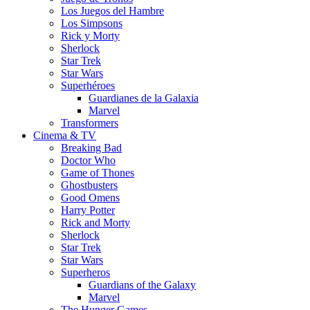
Los Juegos del Hambre
Los Simpsons
Rick y Morty
Sherlock
Star Trek
Star Wars
Superhéroes
Guardianes de la Galaxia
Marvel
Transformers
Cinema & TV
Breaking Bad
Doctor Who
Game of Thones
Ghostbusters
Good Omens
Harry Potter
Rick and Morty
Sherlock
Star Trek
Star Wars
Superheros
Guardians of the Galaxy
Marvel
The Hunger Games