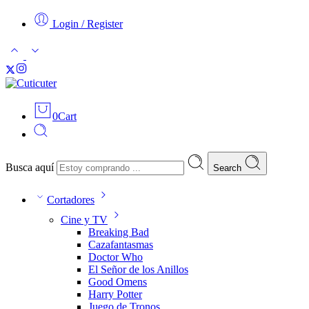
Login / Register
0
Cart
Busca aquí
Search
Cortadores
Cine y TV
Breaking Bad
Cazafantasmas
Doctor Who
El Señor de los Anillos
Good Omens
Harry Potter
Juego de Tronos