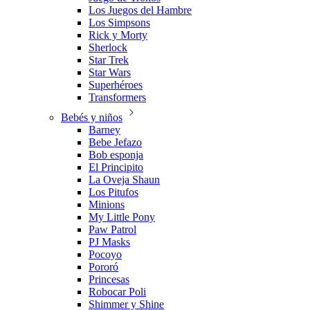
Los Juegos del Hambre
Los Simpsons
Rick y Morty
Sherlock
Star Trek
Star Wars
Superhéroes
Transformers
Bebés y niños
Barney
Bebe Jefazo
Bob esponja
El Principito
La Oveja Shaun
Los Pitufos
Minions
My Little Pony
Paw Patrol
PJ Masks
Pocoyo
Pororó
Princesas
Robocar Poli
Shimmer y Shine