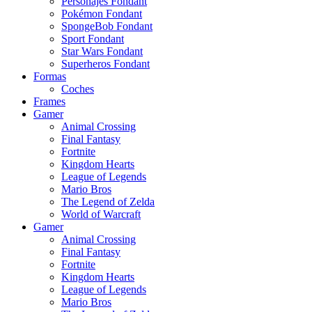
Personajes Fondant
Pokémon Fondant
SpongeBob Fondant
Sport Fondant
Star Wars Fondant
Superheros Fondant
Formas
Coches
Frames
Gamer
Animal Crossing
Final Fantasy
Fortnite
Kingdom Hearts
League of Legends
Mario Bros
The Legend of Zelda
World of Warcraft
Gamer
Animal Crossing
Final Fantasy
Fortnite
Kingdom Hearts
League of Legends
Mario Bros