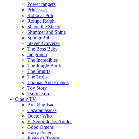
Power rangers
Princesses
Robocar Poli
Rompe Ralph
Shaun the Sheep
Shimmer and Shine
SpongeBob
Steven Universe
The Boss Baby
the grinch
The Incredibles
The Jungle Book
The Smurfs
The Trolls
Thomas And Friends
Toy Story
Tsum Tsum
Cine y TV
Breaking Bad
Cazafantasmas
Doctor Who
El Señor de los Anillos
Good Omens
Harry Potter
Juego de Tronos