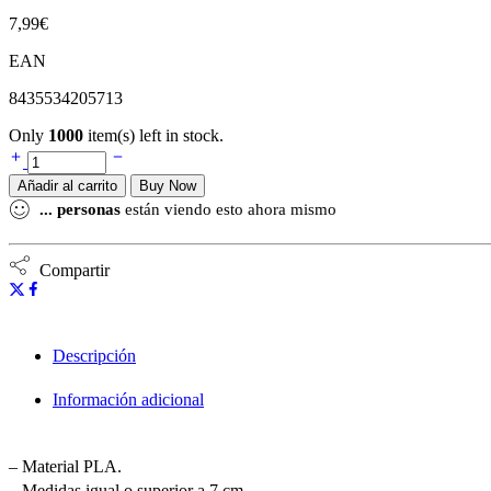
7,99
€
EAN
8435534205713
Only
1000
item(s) left in stock.
Añadir al carrito
Buy Now
...
personas
están viendo esto ahora mismo
Compartir
Descripción
Información adicional
– Material PLA.
– Medidas igual o superior a 7 cm.