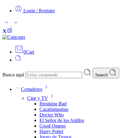
Login / Register
0
Cart
Busca aquí
Search
Cortadores
Cine y TV
Breaking Bad
Cazafantasmas
Doctor Who
El Señor de los Anillos
Good Omens
Harry Potter
Juego de Tronos