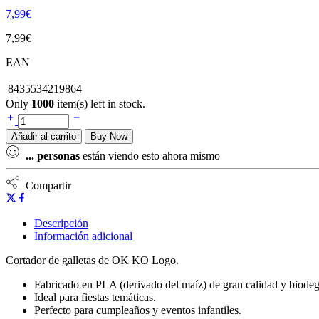
7,99
€
7,99
€
EAN
8435534219864
Only
1000
item(s) left in stock.
Añadir al carrito
Buy Now
...
personas
están viendo esto ahora mismo
Compartir
Descripción
Información adicional
Cortador de galletas de OK KO Logo.
Fabricado en PLA (derivado del maíz) de gran calidad y biodeg
Ideal para fiestas temáticas.
Perfecto para cumpleaños y eventos infantiles.