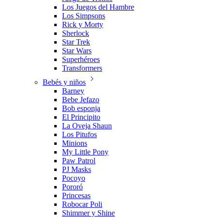
Los Juegos del Hambre
Los Simpsons
Rick y Morty
Sherlock
Star Trek
Star Wars
Superhéroes
Transformers
Bebés y niños
Barney
Bebe Jefazo
Bob esponja
El Principito
La Oveja Shaun
Los Pitufos
Minions
My Little Pony
Paw Patrol
PJ Masks
Pocoyo
Pororó
Princesas
Robocar Poli
Shimmer y Shine