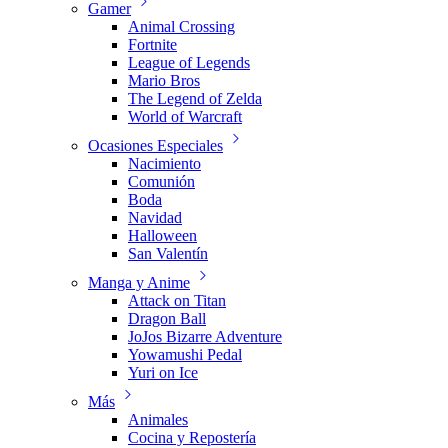
Gamer
Animal Crossing
Fortnite
League of Legends
Mario Bros
The Legend of Zelda
World of Warcraft
Ocasiones Especiales
Nacimiento
Comunión
Boda
Navidad
Halloween
San Valentín
Manga y Anime
Attack on Titan
Dragon Ball
JoJos Bizarre Adventure
Yowamushi Pedal
Yuri on Ice
Más
Animales
Cocina y Repostería