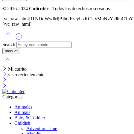
© 2016-2024
Cuticuter
- Todos los derechos reservados
[vc_raw_html]JTNDdWwlMjBjbGFzcyUzRCUyMnNvY2lhbC
[/vc_raw_html]
Search
Mi carrito
visto recientemente
Categorías
Animales
Animals
Baby & Toddler
Childish
Adventure Time
Aladdin