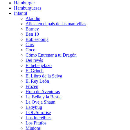
Hamburger
Hamburguesas
Infantil
Aladdin
Alicia en el país de las maravillas
Barney
Ben 10
Bob esponja
Cars
Coco
Cómo Entrenar a tu Dragón
Del revés
El bebe jefazo
El Grinch
El Libro de la Selva
El Rey León
Frozen
Hora de Aventuras
La Bella y la Bestia
La Oveja Shaun
Ladybug
LOL Surprise
Los Increíbles
Los Pitufos
Minions