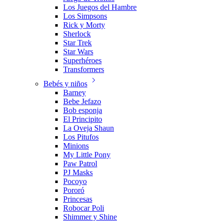
Los Juegos del Hambre
Los Simpsons
Rick y Morty
Sherlock
Star Trek
Star Wars
Superhéroes
Transformers
Bebés y niños
Barney
Bebe Jefazo
Bob esponja
El Principito
La Oveja Shaun
Los Pitufos
Minions
My Little Pony
Paw Patrol
PJ Masks
Pocoyo
Pororó
Princesas
Robocar Poli
Shimmer y Shine