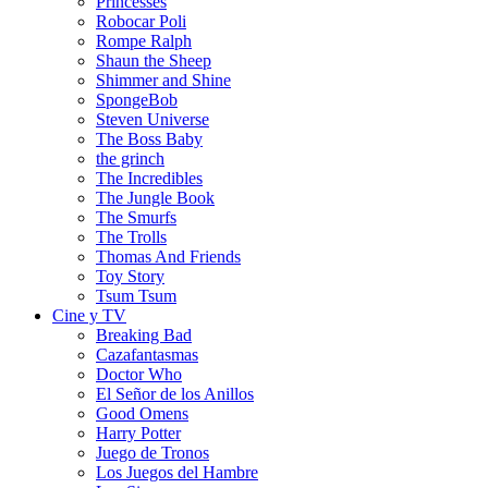
Princesses
Robocar Poli
Rompe Ralph
Shaun the Sheep
Shimmer and Shine
SpongeBob
Steven Universe
The Boss Baby
the grinch
The Incredibles
The Jungle Book
The Smurfs
The Trolls
Thomas And Friends
Toy Story
Tsum Tsum
Cine y TV
Breaking Bad
Cazafantasmas
Doctor Who
El Señor de los Anillos
Good Omens
Harry Potter
Juego de Tronos
Los Juegos del Hambre