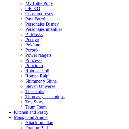
My Little Pony
OK KO
Osos amorosos
Paw Patrol
Personajes Disney
Personajes infantiles
PJ Masks
Pocoyo
Pokémon
Pororó
Power rangers
Princesas
Principito
Robocar Poli
Rompe Ralph
Shimmer y Shine
Steven Universe
The Trolls
Thomas y sus amigos
Toy Story
Tsum Tsum
Kitchen and Pastry
Manga and Anime
Attack on tittan
Dragon Ball