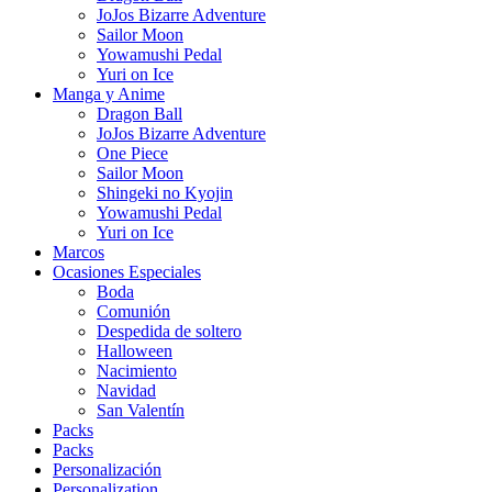
JoJos Bizarre Adventure
Sailor Moon
Yowamushi Pedal
Yuri on Ice
Manga y Anime
Dragon Ball
JoJos Bizarre Adventure
One Piece
Sailor Moon
Shingeki no Kyojin
Yowamushi Pedal
Yuri on Ice
Marcos
Ocasiones Especiales
Boda
Comunión
Despedida de soltero
Halloween
Nacimiento
Navidad
San Valentín
Packs
Packs
Personalización
Personalization