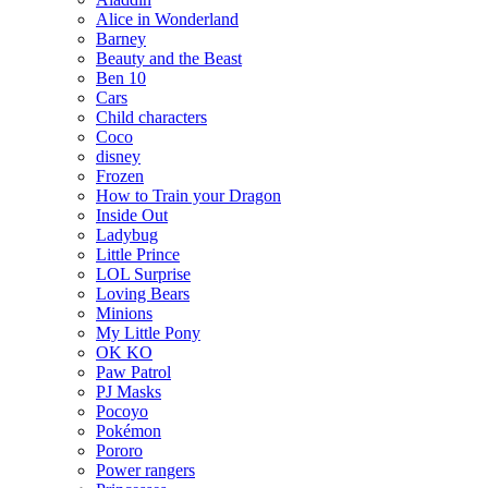
Alice in Wonderland
Barney
Beauty and the Beast
Ben 10
Cars
Child characters
Coco
disney
Frozen
How to Train your Dragon
Inside Out
Ladybug
Little Prince
LOL Surprise
Loving Bears
Minions
My Little Pony
OK KO
Paw Patrol
PJ Masks
Pocoyo
Pokémon
Pororo
Power rangers