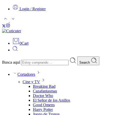
Login / Register
0
Cart
Busca aquí
Search
Cortadores
Cine y TV
Breaking Bad
Cazafantasmas
Doctor Who
El Señor de los Anillos
Good Omens
Harry Potter
Juego de Tronos