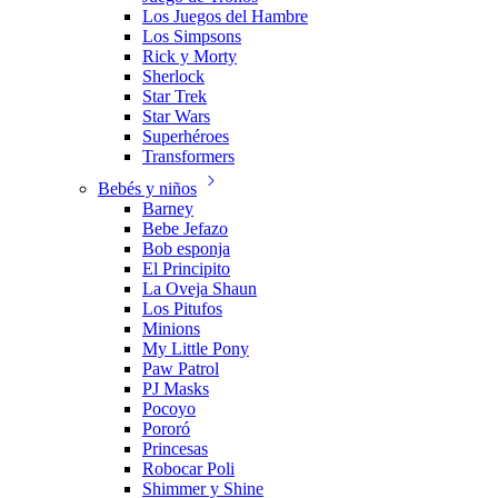
Los Juegos del Hambre
Los Simpsons
Rick y Morty
Sherlock
Star Trek
Star Wars
Superhéroes
Transformers
Bebés y niños
Barney
Bebe Jefazo
Bob esponja
El Principito
La Oveja Shaun
Los Pitufos
Minions
My Little Pony
Paw Patrol
PJ Masks
Pocoyo
Pororó
Princesas
Robocar Poli
Shimmer y Shine