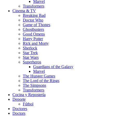
Marvel
Transformers
Cinema & TV
Breaking Bad
Doctor Who
Game of Thones
Ghostbusters
Good Omens
Harry Potter
Rick and Morty
Sherlock
Star Trek
Star Wars
Superheros
Guardians of the Galaxy
Marvel
The Hunger Games
The Lord of the Rings
The Simpsons
Transformers
Cocina y Repostería
Deporte
Fútbol
Doctores
Doctors