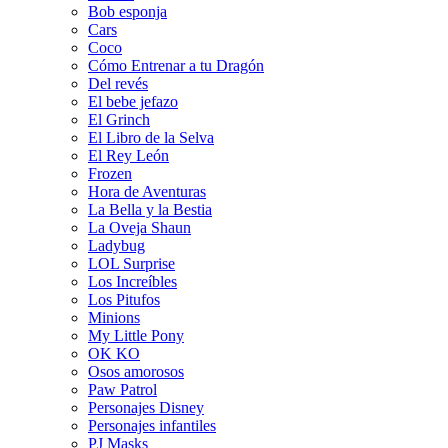
Bob esponja
Cars
Coco
Cómo Entrenar a tu Dragón
Del revés
El bebe jefazo
El Grinch
El Libro de la Selva
El Rey León
Frozen
Hora de Aventuras
La Bella y la Bestia
La Oveja Shaun
Ladybug
LOL Surprise
Los Increíbles
Los Pitufos
Minions
My Little Pony
OK KO
Osos amorosos
Paw Patrol
Personajes Disney
Personajes infantiles
PJ Masks