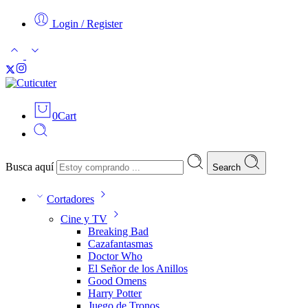
Login / Register
0
Cart
Busca aquí
Search
Cortadores
Cine y TV
Breaking Bad
Cazafantasmas
Doctor Who
El Señor de los Anillos
Good Omens
Harry Potter
Juego de Tronos