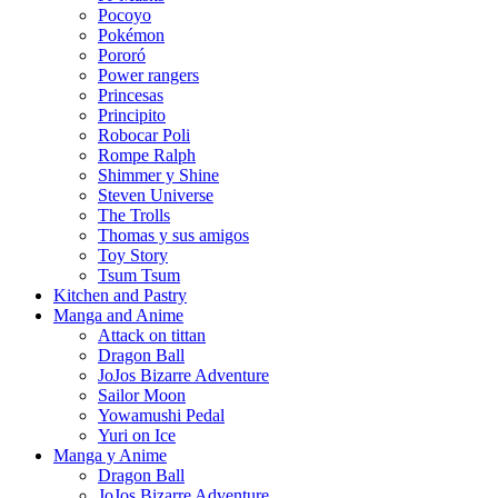
Pocoyo
Pokémon
Pororó
Power rangers
Princesas
Principito
Robocar Poli
Rompe Ralph
Shimmer y Shine
Steven Universe
The Trolls
Thomas y sus amigos
Toy Story
Tsum Tsum
Kitchen and Pastry
Manga and Anime
Attack on tittan
Dragon Ball
JoJos Bizarre Adventure
Sailor Moon
Yowamushi Pedal
Yuri on Ice
Manga y Anime
Dragon Ball
JoJos Bizarre Adventure