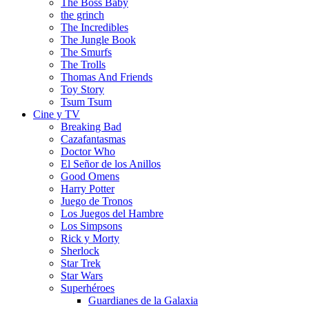
The Boss Baby
the grinch
The Incredibles
The Jungle Book
The Smurfs
The Trolls
Thomas And Friends
Toy Story
Tsum Tsum
Cine y TV
Breaking Bad
Cazafantasmas
Doctor Who
El Señor de los Anillos
Good Omens
Harry Potter
Juego de Tronos
Los Juegos del Hambre
Los Simpsons
Rick y Morty
Sherlock
Star Trek
Star Wars
Superhéroes
Guardianes de la Galaxia