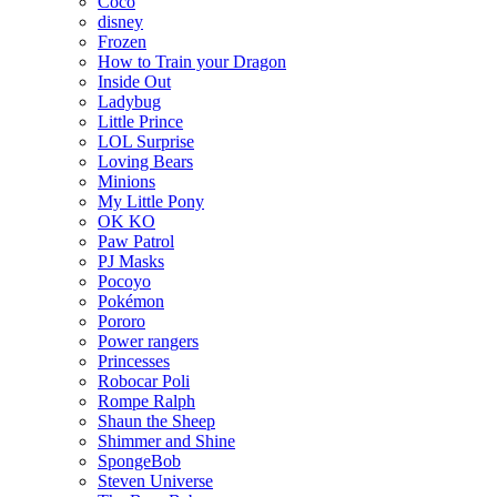
Coco
disney
Frozen
How to Train your Dragon
Inside Out
Ladybug
Little Prince
LOL Surprise
Loving Bears
Minions
My Little Pony
OK KO
Paw Patrol
PJ Masks
Pocoyo
Pokémon
Pororo
Power rangers
Princesses
Robocar Poli
Rompe Ralph
Shaun the Sheep
Shimmer and Shine
SpongeBob
Steven Universe