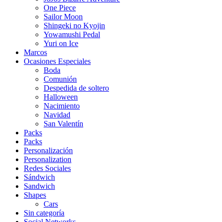
One Piece
Sailor Moon
Shingeki no Kyojin
Yowamushi Pedal
Yuri on Ice
Marcos
Ocasiones Especiales
Boda
Comunión
Despedida de soltero
Halloween
Nacimiento
Navidad
San Valentín
Packs
Packs
Personalización
Personalization
Redes Sociales
Sándwich
Sandwich
Shapes
Cars
Sin categoría
Social Networks