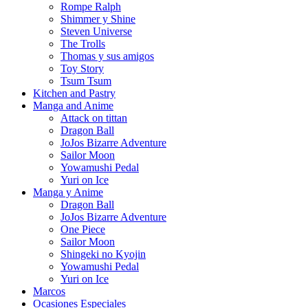
Rompe Ralph
Shimmer y Shine
Steven Universe
The Trolls
Thomas y sus amigos
Toy Story
Tsum Tsum
Kitchen and Pastry
Manga and Anime
Attack on tittan
Dragon Ball
JoJos Bizarre Adventure
Sailor Moon
Yowamushi Pedal
Yuri on Ice
Manga y Anime
Dragon Ball
JoJos Bizarre Adventure
One Piece
Sailor Moon
Shingeki no Kyojin
Yowamushi Pedal
Yuri on Ice
Marcos
Ocasiones Especiales