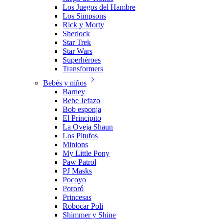
Los Juegos del Hambre
Los Simpsons
Rick y Morty
Sherlock
Star Trek
Star Wars
Superhéroes
Transformers
Bebés y niños
Barney
Bebe Jefazo
Bob esponja
El Principito
La Oveja Shaun
Los Pitufos
Minions
My Little Pony
Paw Patrol
PJ Masks
Pocoyo
Pororó
Princesas
Robocar Poli
Shimmer y Shine