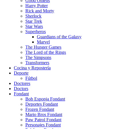
Good Omens
Harry Potter
Rick and Morty
Sherlock
Star Trek
Star Wars
Superheros
Guardians of the Galaxy
Marvel
The Hunger Games
The Lord of the Rings
The Simpsons
Transformers
Cocina y Repostería
Deporte
Fútbol
Doctores
Doctors
Fondant
Bob Esponja Fondant
Deportes Fondant
Frozen Fondant
Mario Bros Fondant
Paw Patrol Fondant
Personajes Fondant