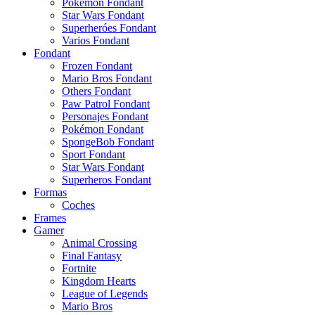
Pokémon Fondant
Star Wars Fondant
Superheróes Fondant
Varios Fondant
Fondant
Frozen Fondant
Mario Bros Fondant
Others Fondant
Paw Patrol Fondant
Personajes Fondant
Pokémon Fondant
SpongeBob Fondant
Sport Fondant
Star Wars Fondant
Superheros Fondant
Formas
Coches
Frames
Gamer
Animal Crossing
Final Fantasy
Fortnite
Kingdom Hearts
League of Legends
Mario Bros