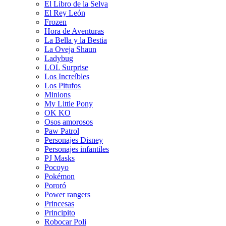
El Libro de la Selva
El Rey León
Frozen
Hora de Aventuras
La Bella y la Bestia
La Oveja Shaun
Ladybug
LOL Surprise
Los Increíbles
Los Pitufos
Minions
My Little Pony
OK KO
Osos amorosos
Paw Patrol
Personajes Disney
Personajes infantiles
PJ Masks
Pocoyo
Pokémon
Pororó
Power rangers
Princesas
Principito
Robocar Poli