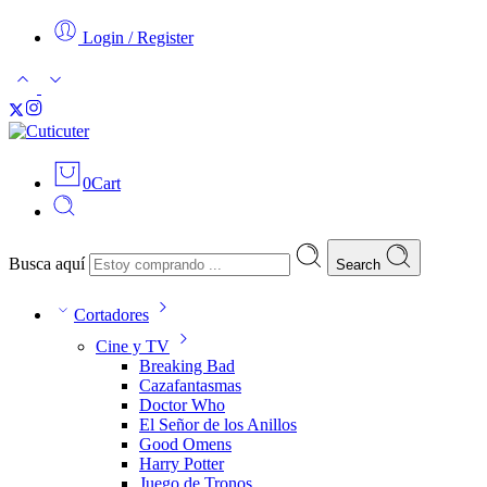
Login / Register
0
Cart
Busca aquí
Search
Cortadores
Cine y TV
Breaking Bad
Cazafantasmas
Doctor Who
El Señor de los Anillos
Good Omens
Harry Potter
Juego de Tronos