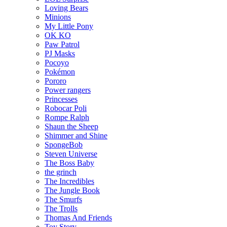
Loving Bears
Minions
My Little Pony
OK KO
Paw Patrol
PJ Masks
Pocoyo
Pokémon
Pororo
Power rangers
Princesses
Robocar Poli
Rompe Ralph
Shaun the Sheep
Shimmer and Shine
SpongeBob
Steven Universe
The Boss Baby
the grinch
The Incredibles
The Jungle Book
The Smurfs
The Trolls
Thomas And Friends
Toy Story