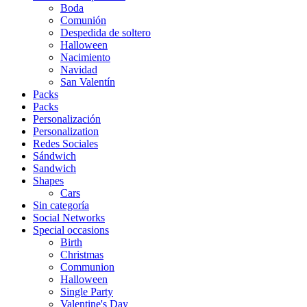
Boda
Comunión
Despedida de soltero
Halloween
Nacimiento
Navidad
San Valentín
Packs
Packs
Personalización
Personalization
Redes Sociales
Sándwich
Sandwich
Shapes
Cars
Sin categoría
Social Networks
Special occasions
Birth
Christmas
Communion
Halloween
Single Party
Valentine's Day