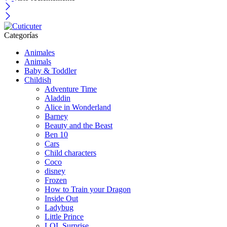
Categorías
Animales
Animals
Baby & Toddler
Childish
Adventure Time
Aladdin
Alice in Wonderland
Barney
Beauty and the Beast
Ben 10
Cars
Child characters
Coco
disney
Frozen
How to Train your Dragon
Inside Out
Ladybug
Little Prince
LOL Surprise