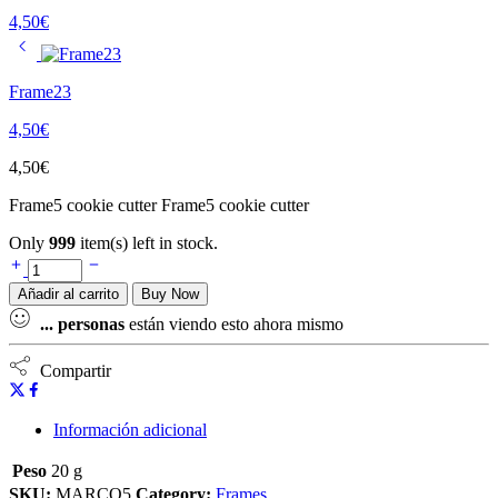
4,50
€
Frame23
4,50
€
4,50
€
Frame5 cookie cutter Frame5 cookie cutter
Only
999
item(s) left in stock.
Añadir al carrito
Buy Now
...
personas
están viendo esto ahora mismo
Compartir
Información adicional
Peso
20 g
SKU:
MARCO5
Category:
Frames