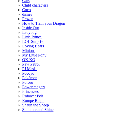
Cars
Child characters
Coco
disney
Frozen
How to Train your Dragon
Inside Out
Ladybug
Little Prince
LOL Surprise
Loving Bears
Minions
My Little Pony
OK KO
Paw Patrol
PJ Masks
Pocoyo
Pokémon
Pororo
Power rangers
Princesses
Robocar Poli
Rompe Ralph
Shaun the Sheep
Shimmer and Shine