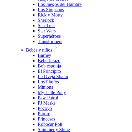
Los Juegos del Hambre
Los Simpsons
Rick y Morty
Sherlock
Star Trek
Star Wars
Superhéroes
Transformers
Bebés y niños
Barney
Bebe Jefazo
Bob esponja
El Principito
La Oveja Shaun
Los Pitufos
Minions
My Little Pony
Paw Patrol
PJ Masks
Pocoyo
Pororó
Princesas
Robocar Poli
Shimmer y Shine