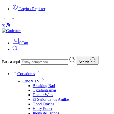
Login / Register
0
Cart
Busca aquí
Search
Cortadores
Cine y TV
Breaking Bad
Cazafantasmas
Doctor Who
El Señor de los Anillos
Good Omens
Harry Potter
Juego de Tronos