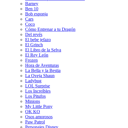
Barney
Ben 10
Bob esponja
Cars
Coco
Cómo Entrenar a tu Dragón
Del revés
El bebe jefazo
El Grinch
El Libro de la Selva
El Rey León
Frozen
Hora de Aventuras
La Bella y la Bestia
La Oveja Shaun
Ladybug
LOL Surprise
Los Increíbles
Los Pitufos
Minions
My Little Pony
OK KO
Osos amorosos
Paw Patrol
Personajes Disney