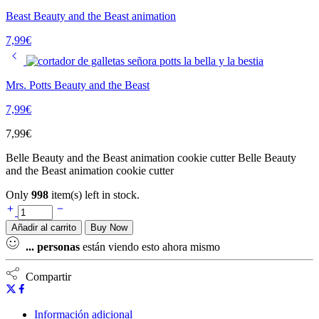
Beast Beauty and the Beast animation
7,99
€
Mrs. Potts Beauty and the Beast
7,99
€
7,99
€
Belle Beauty and the Beast animation cookie cutter Belle Beauty
and the Beast animation cookie cutter
Only
998
item(s) left in stock.
Belle
Beauty
Añadir al carrito
Buy Now
and
the
...
personas
están viendo esto ahora mismo
Beast
animation
Compartir
quantity
Información adicional