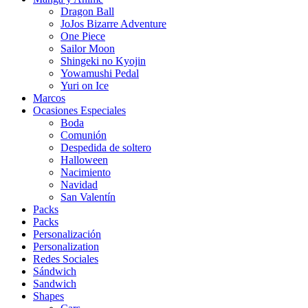
Dragon Ball
JoJos Bizarre Adventure
One Piece
Sailor Moon
Shingeki no Kyojin
Yowamushi Pedal
Yuri on Ice
Marcos
Ocasiones Especiales
Boda
Comunión
Despedida de soltero
Halloween
Nacimiento
Navidad
San Valentín
Packs
Packs
Personalización
Personalization
Redes Sociales
Sándwich
Sandwich
Shapes