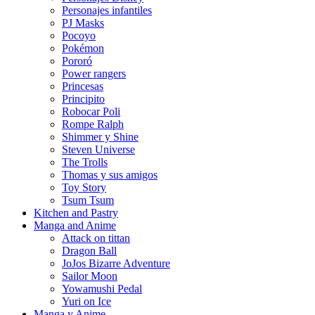
Personajes infantiles
PJ Masks
Pocoyo
Pokémon
Pororó
Power rangers
Princesas
Principito
Robocar Poli
Rompe Ralph
Shimmer y Shine
Steven Universe
The Trolls
Thomas y sus amigos
Toy Story
Tsum Tsum
Kitchen and Pastry
Manga and Anime
Attack on tittan
Dragon Ball
JoJos Bizarre Adventure
Sailor Moon
Yowamushi Pedal
Yuri on Ice
Manga y Anime