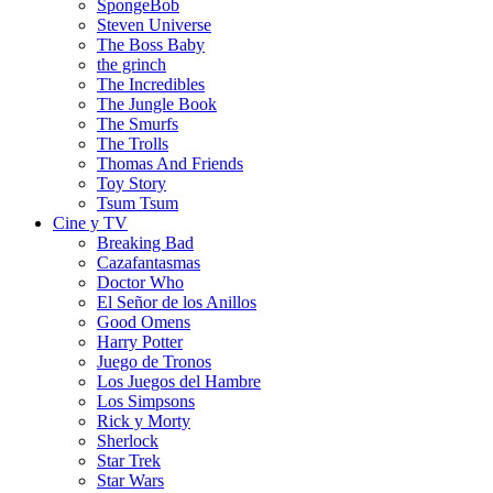
SpongeBob
Steven Universe
The Boss Baby
the grinch
The Incredibles
The Jungle Book
The Smurfs
The Trolls
Thomas And Friends
Toy Story
Tsum Tsum
Cine y TV
Breaking Bad
Cazafantasmas
Doctor Who
El Señor de los Anillos
Good Omens
Harry Potter
Juego de Tronos
Los Juegos del Hambre
Los Simpsons
Rick y Morty
Sherlock
Star Trek
Star Wars