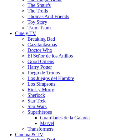
The Smurfs
The Trolls
Thomas And Friends
Toy Story
Tsum Tsum
Cine y TV
Breaking Bad
Cazafantasmas
Doctor Who
El Señor de los Anillos
Good Omens
Harry Potter
Juego de Tronos
Los Juegos del Hambre
Los Simpsons
Rick y Morty
Sherlock
Star Trek
Star Wars
Superhéroes
Guardianes de la Galaxia
Marvel
Transformers
Cinema & TV