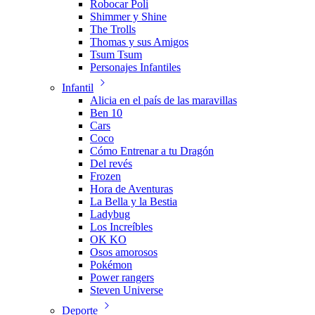
Robocar Poli
Shimmer y Shine
The Trolls
Thomas y sus Amigos
Tsum Tsum
Personajes Infantiles
Infantil
Alicia en el país de las maravillas
Ben 10
Cars
Coco
Cómo Entrenar a tu Dragón
Del revés
Frozen
Hora de Aventuras
La Bella y la Bestia
Ladybug
Los Increíbles
OK KO
Osos amorosos
Pokémon
Power rangers
Steven Universe
Deporte