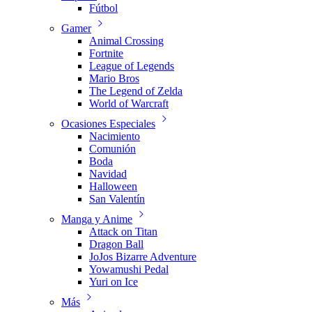
Fútbol
Gamer
Animal Crossing
Fortnite
League of Legends
Mario Bros
The Legend of Zelda
World of Warcraft
Ocasiones Especiales
Nacimiento
Comunión
Boda
Navidad
Halloween
San Valentín
Manga y Anime
Attack on Titan
Dragon Ball
JoJos Bizarre Adventure
Yowamushi Pedal
Yuri on Ice
Más