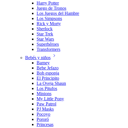
Harry Potter
Juego de Tronos
Los Juegos del Hambre
Los Simpsons
Rick y Morty
Sherlock
Star Trek
Star Wars
Superhéroes
Transformers
Bebés y niños
Barney
Bebe Jefazo
Bob esponja
El Principito
La Oveja Shaun
Los Pitufos
Minions
My Little Pony
Paw Patrol
PJ Masks
Pocoyo
Pororó
Princesas