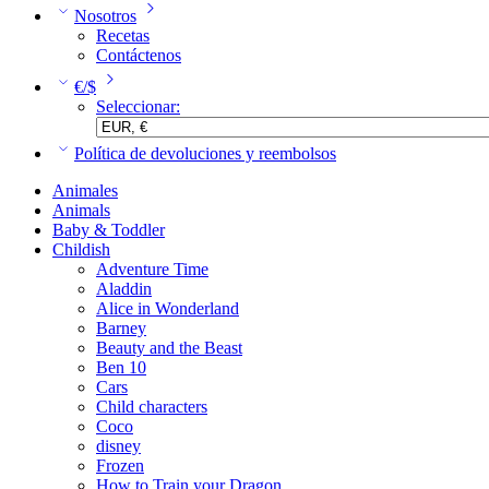
Nosotros
Recetas
Contáctenos
€/$
Seleccionar:
Política de devoluciones y reembolsos
Animales
Animals
Baby & Toddler
Childish
Adventure Time
Aladdin
Alice in Wonderland
Barney
Beauty and the Beast
Ben 10
Cars
Child characters
Coco
disney
Frozen
How to Train your Dragon