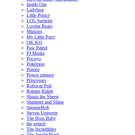
Inside Out
Ladybug
Little Prince
LOL Surprise
Loving Bears
Minions
My Little Pony
OK KO
Paw Patrol
PJ Masks
Pocoyo
Pokémon
Pororo
Power rangers
Princesses
Robocar Poli
Rompe Ralph
Shaun the Sheep
Shimmer and Shine
SpongeBob
Steven Universe
The Boss Baby
the grinch
The Incredibles
The Jungle Book