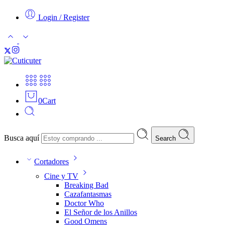
Login / Register
0
Cart
Busca aquí
Search
Cortadores
Cine y TV
Breaking Bad
Cazafantasmas
Doctor Who
El Señor de los Anillos
Good Omens