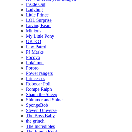
Inside Out
Ladybug
Little Prince
LOL Surprise
Loving Bears
Minions
My Little Pony
OK KO
Paw Patrol
PJ Masks
Pocoyo
Pokémon
Pororo
Power rangers
Princesses
Robocar Poli
Rompe Ralph
Shaun the Sheep
Shimmer and Shine
SpongeBob
Steven Universe
The Boss Baby
the grinch
The Incredibles
The Jungle Book