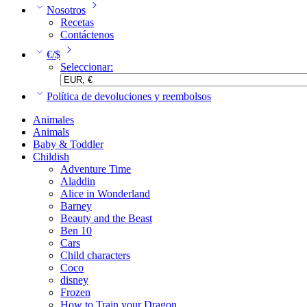
Nosotros
Recetas
Contáctenos
€/$
Seleccionar:
Política de devoluciones y reembolsos
Animales
Animals
Baby & Toddler
Childish
Adventure Time
Aladdin
Alice in Wonderland
Barney
Beauty and the Beast
Ben 10
Cars
Child characters
Coco
disney
Frozen
How to Train your Dragon