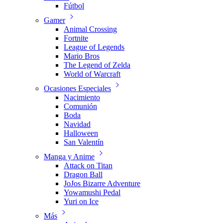
Fútbol
Gamer
Animal Crossing
Fortnite
League of Legends
Mario Bros
The Legend of Zelda
World of Warcraft
Ocasiones Especiales
Nacimiento
Comunión
Boda
Navidad
Halloween
San Valentín
Manga y Anime
Attack on Titan
Dragon Ball
JoJos Bizarre Adventure
Yowamushi Pedal
Yuri on Ice
Más