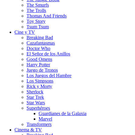
The Smurfs
The Trolls
Thomas And Friends
Toy Story
Tsum Tsum
Cine y TV
Breaking Bad
Cazafantasmas
Doctor Who
El Señor de los Anillos
Good Omens
Harry Potter
Juego de Tronos
Los Juegos del Hambre
Los Simpsons
Rick y Morty
Sherlock
Star Trek
Star Wars
Superhéroes
Guardianes de la Galaxia
Marvel
Transformers
Cinema & TV