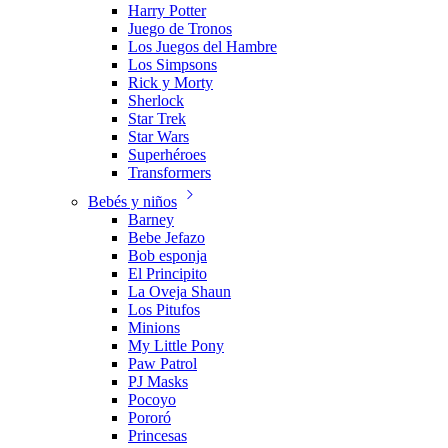
Harry Potter
Juego de Tronos
Los Juegos del Hambre
Los Simpsons
Rick y Morty
Sherlock
Star Trek
Star Wars
Superhéroes
Transformers
Bebés y niños
Barney
Bebe Jefazo
Bob esponja
El Principito
La Oveja Shaun
Los Pitufos
Minions
My Little Pony
Paw Patrol
PJ Masks
Pocoyo
Pororó
Princesas