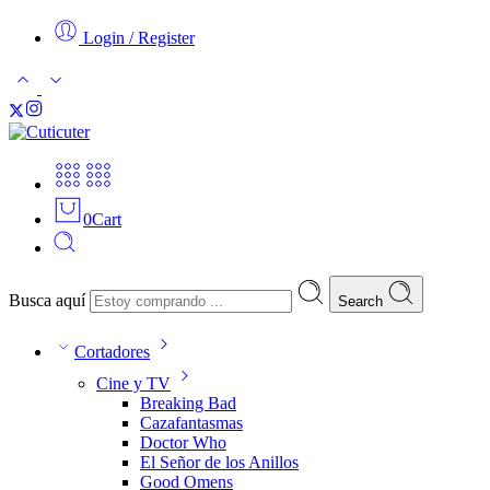
Login / Register
0
Cart
Busca aquí
Search
Cortadores
Cine y TV
Breaking Bad
Cazafantasmas
Doctor Who
El Señor de los Anillos
Good Omens