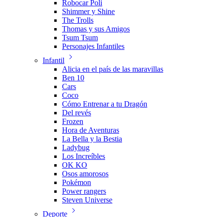
Robocar Poli
Shimmer y Shine
The Trolls
Thomas y sus Amigos
Tsum Tsum
Personajes Infantiles
Infantil
Alicia en el país de las maravillas
Ben 10
Cars
Coco
Cómo Entrenar a tu Dragón
Del revés
Frozen
Hora de Aventuras
La Bella y la Bestia
Ladybug
Los Increíbles
OK KO
Osos amorosos
Pokémon
Power rangers
Steven Universe
Deporte