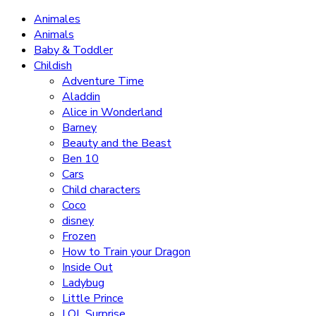
Animales
Animals
Baby & Toddler
Childish
Adventure Time
Aladdin
Alice in Wonderland
Barney
Beauty and the Beast
Ben 10
Cars
Child characters
Coco
disney
Frozen
How to Train your Dragon
Inside Out
Ladybug
Little Prince
LOL Surprise