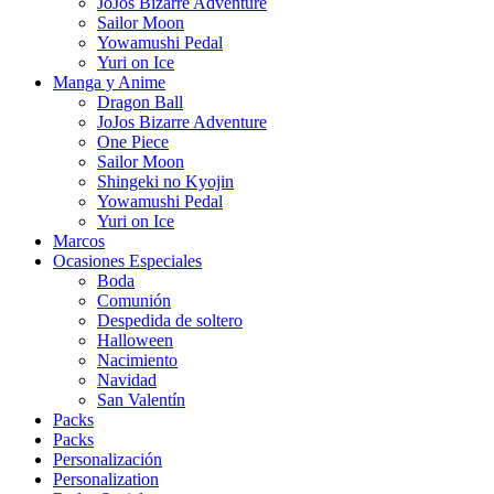
JoJos Bizarre Adventure
Sailor Moon
Yowamushi Pedal
Yuri on Ice
Manga y Anime
Dragon Ball
JoJos Bizarre Adventure
One Piece
Sailor Moon
Shingeki no Kyojin
Yowamushi Pedal
Yuri on Ice
Marcos
Ocasiones Especiales
Boda
Comunión
Despedida de soltero
Halloween
Nacimiento
Navidad
San Valentín
Packs
Packs
Personalización
Personalization