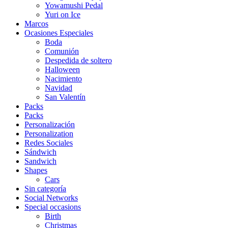
Yowamushi Pedal
Yuri on Ice
Marcos
Ocasiones Especiales
Boda
Comunión
Despedida de soltero
Halloween
Nacimiento
Navidad
San Valentín
Packs
Packs
Personalización
Personalization
Redes Sociales
Sándwich
Sandwich
Shapes
Cars
Sin categoría
Social Networks
Special occasions
Birth
Christmas