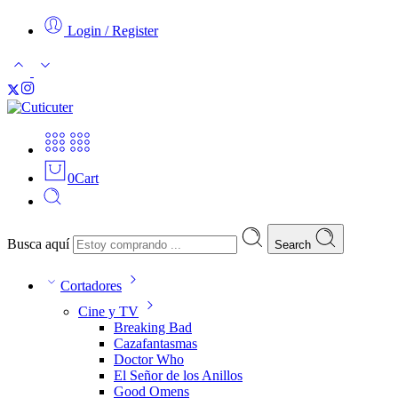
Login / Register
0
Cart
Busca aquí
Search
Cortadores
Cine y TV
Breaking Bad
Cazafantasmas
Doctor Who
El Señor de los Anillos
Good Omens