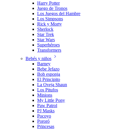
Harry Potter
Juego de Tronos
Los Juegos del Hambre
Los Simpsons
Rick y Morty
Sherlock
Star Trek
Star Wars
Superhéroes
Transformers
Bebés y niños
Barney
Bebe Jefazo
Bob esponja
El Principito
La Oveja Shaun
Los Pitufos
Minions
My Little Pony
Paw Patrol
PJ Masks
Pocoyo
Pororó
Princesas