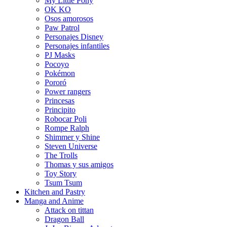
My Little Pony
OK KO
Osos amorosos
Paw Patrol
Personajes Disney
Personajes infantiles
PJ Masks
Pocoyo
Pokémon
Pororó
Power rangers
Princesas
Principito
Robocar Poli
Rompe Ralph
Shimmer y Shine
Steven Universe
The Trolls
Thomas y sus amigos
Toy Story
Tsum Tsum
Kitchen and Pastry
Manga and Anime
Attack on tittan
Dragon Ball