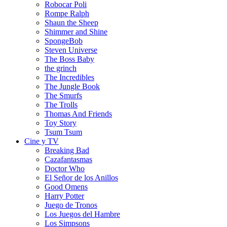
Robocar Poli
Rompe Ralph
Shaun the Sheep
Shimmer and Shine
SpongeBob
Steven Universe
The Boss Baby
the grinch
The Incredibles
The Jungle Book
The Smurfs
The Trolls
Thomas And Friends
Toy Story
Tsum Tsum
Cine y TV
Breaking Bad
Cazafantasmas
Doctor Who
El Señor de los Anillos
Good Omens
Harry Potter
Juego de Tronos
Los Juegos del Hambre
Los Simpsons