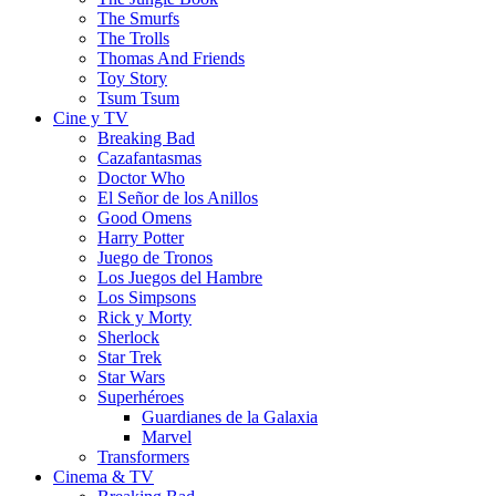
The Smurfs
The Trolls
Thomas And Friends
Toy Story
Tsum Tsum
Cine y TV
Breaking Bad
Cazafantasmas
Doctor Who
El Señor de los Anillos
Good Omens
Harry Potter
Juego de Tronos
Los Juegos del Hambre
Los Simpsons
Rick y Morty
Sherlock
Star Trek
Star Wars
Superhéroes
Guardianes de la Galaxia
Marvel
Transformers
Cinema & TV