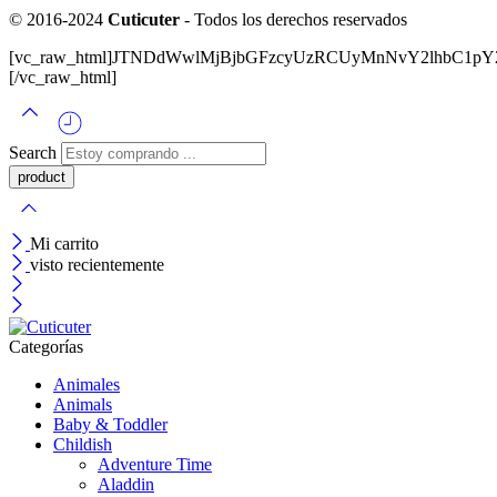
© 2016-2024
Cuticuter
- Todos los derechos reservados
[vc_raw_html]JTNDdWwlMjBjbGFzcyUzRCUyMnNvY2lhbC
[/vc_raw_html]
Search
Mi carrito
visto recientemente
Categorías
Animales
Animals
Baby & Toddler
Childish
Adventure Time
Aladdin