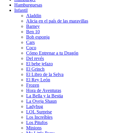
Hamburguesas
Infantil
Aladdin
Alicia en el país de las maravillas
Barney
Ben 10
Bob esponja
Cars
Coco
Cómo Entrenar a tu Dragón
Del revés
El bebe jefazo
El Grinch
El Libro de la Selva
El Rey León
Frozen
Hora de Aventuras
La Bella y la Bestia
La Oveja Shaun
Ladybug
LOL Surprise
Los Increíbles
Los Pitufos
Minions