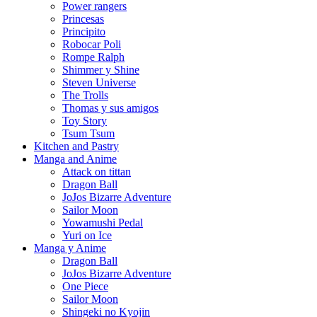
Power rangers
Princesas
Principito
Robocar Poli
Rompe Ralph
Shimmer y Shine
Steven Universe
The Trolls
Thomas y sus amigos
Toy Story
Tsum Tsum
Kitchen and Pastry
Manga and Anime
Attack on tittan
Dragon Ball
JoJos Bizarre Adventure
Sailor Moon
Yowamushi Pedal
Yuri on Ice
Manga y Anime
Dragon Ball
JoJos Bizarre Adventure
One Piece
Sailor Moon
Shingeki no Kyojin