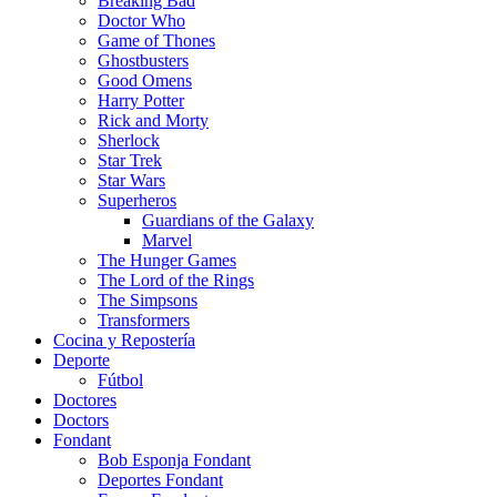
Breaking Bad
Doctor Who
Game of Thones
Ghostbusters
Good Omens
Harry Potter
Rick and Morty
Sherlock
Star Trek
Star Wars
Superheros
Guardians of the Galaxy
Marvel
The Hunger Games
The Lord of the Rings
The Simpsons
Transformers
Cocina y Repostería
Deporte
Fútbol
Doctores
Doctors
Fondant
Bob Esponja Fondant
Deportes Fondant