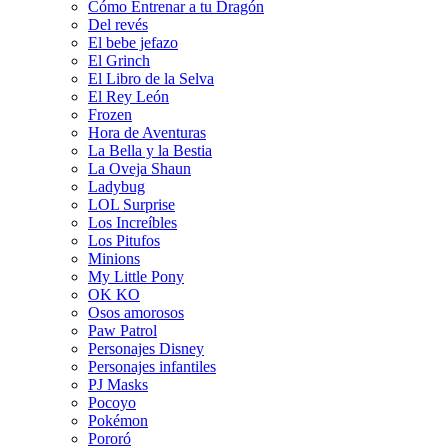
Cómo Entrenar a tu Dragón
Del revés
El bebe jefazo
El Grinch
El Libro de la Selva
El Rey León
Frozen
Hora de Aventuras
La Bella y la Bestia
La Oveja Shaun
Ladybug
LOL Surprise
Los Increíbles
Los Pitufos
Minions
My Little Pony
OK KO
Osos amorosos
Paw Patrol
Personajes Disney
Personajes infantiles
PJ Masks
Pocoyo
Pokémon
Pororó