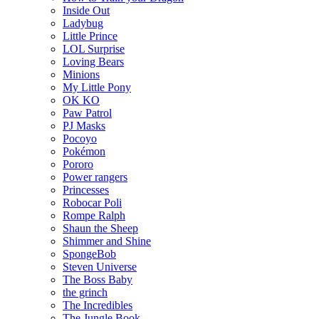
Inside Out
Ladybug
Little Prince
LOL Surprise
Loving Bears
Minions
My Little Pony
OK KO
Paw Patrol
PJ Masks
Pocoyo
Pokémon
Pororo
Power rangers
Princesses
Robocar Poli
Rompe Ralph
Shaun the Sheep
Shimmer and Shine
SpongeBob
Steven Universe
The Boss Baby
the grinch
The Incredibles
The Jungle Book