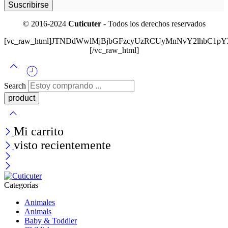
© 2016-2024
Cuticuter
- Todos los derechos reservados
[vc_raw_html]JTNDdWwlMjBjbGFzcyUzRCUyMnNvY2lhbC
[/vc_raw_html]
Search
Mi carrito
visto recientemente
Categorías
Animales
Animals
Baby & Toddler