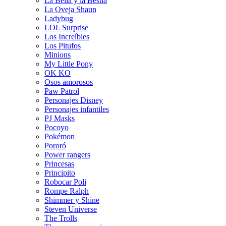
La Bella y la Bestia
La Oveja Shaun
Ladybug
LOL Surprise
Los Increíbles
Los Pitufos
Minions
My Little Pony
OK KO
Osos amorosos
Paw Patrol
Personajes Disney
Personajes infantiles
PJ Masks
Pocoyo
Pokémon
Pororó
Power rangers
Princesas
Principito
Robocar Poli
Rompe Ralph
Shimmer y Shine
Steven Universe
The Trolls