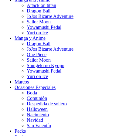
Attack on tittan
Dragon Ball
JoJos Bizarre Adventure
Sailor Moon
Yowamushi Pedal
Yuri on Ice
Manga y Anime
Dragon Ball
JoJos Bizarre Adventure
One Piece
Sailor Moon
Shingeki no Kyojin
Yowamushi Pedal
Yuri on Ice
Marcos
Ocasiones Especiales
Boda
Comunión
Despedida de soltero
Halloween
Nacimiento
Navidad
San Valentín
Packs