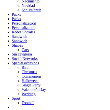
Nacimiento
Navidad
San Valentín
Packs
Packs
Personalización
Personalization
Redes Sociales
Sándwich
Sandwich
Shapes
Cars
Sin categoría
Social Networks
Special occasions
Birth
Christmas
Communion
Halloween
Single Party
Valentine's Day
Wedding
Sport
Football