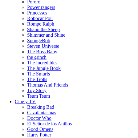
Pororo
Power rangers
Princesses
Robocar Poli
Rompe Ralph
Shaun the Sheep
Shimmer and Shine
SpongeBob
Steven Universe
The Boss Baby
the grinch
The Incredibles
The Jungle Book
The Smurfs
The Trolls
Thomas And Friends
Toy Story
Tsum Tsum
Cine y TV
Breaking Bad
Cazafantasmas
Doctor Who
El Señor de los Anillos
Good Omens
Harry Potter