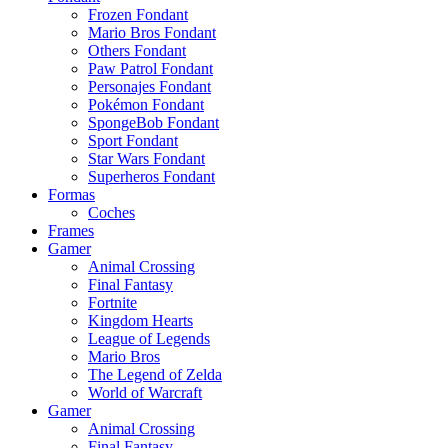
Frozen Fondant
Mario Bros Fondant
Others Fondant
Paw Patrol Fondant
Personajes Fondant
Pokémon Fondant
SpongeBob Fondant
Sport Fondant
Star Wars Fondant
Superheros Fondant
Formas
Coches
Frames
Gamer
Animal Crossing
Final Fantasy
Fortnite
Kingdom Hearts
League of Legends
Mario Bros
The Legend of Zelda
World of Warcraft
Gamer
Animal Crossing
Final Fantasy