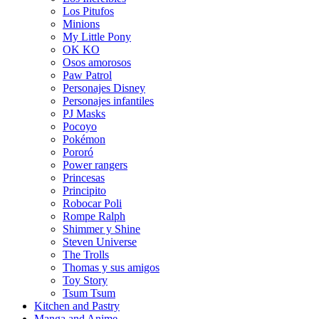
Los Pitufos
Minions
My Little Pony
OK KO
Osos amorosos
Paw Patrol
Personajes Disney
Personajes infantiles
PJ Masks
Pocoyo
Pokémon
Pororó
Power rangers
Princesas
Principito
Robocar Poli
Rompe Ralph
Shimmer y Shine
Steven Universe
The Trolls
Thomas y sus amigos
Toy Story
Tsum Tsum
Kitchen and Pastry
Manga and Anime