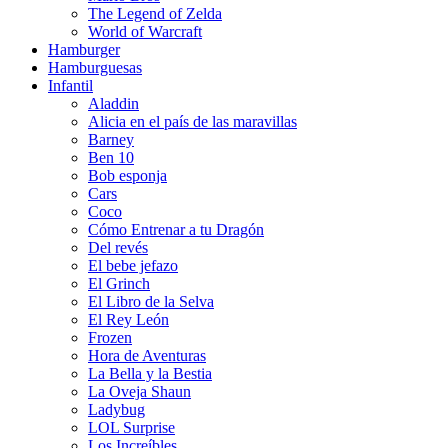
The Legend of Zelda
World of Warcraft
Hamburger
Hamburguesas
Infantil
Aladdin
Alicia en el país de las maravillas
Barney
Ben 10
Bob esponja
Cars
Coco
Cómo Entrenar a tu Dragón
Del revés
El bebe jefazo
El Grinch
El Libro de la Selva
El Rey León
Frozen
Hora de Aventuras
La Bella y la Bestia
La Oveja Shaun
Ladybug
LOL Surprise
Los Increíbles