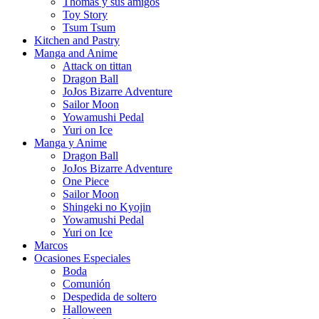
Thomas y sus amigos
Toy Story
Tsum Tsum
Kitchen and Pastry
Manga and Anime
Attack on tittan
Dragon Ball
JoJos Bizarre Adventure
Sailor Moon
Yowamushi Pedal
Yuri on Ice
Manga y Anime
Dragon Ball
JoJos Bizarre Adventure
One Piece
Sailor Moon
Shingeki no Kyojin
Yowamushi Pedal
Yuri on Ice
Marcos
Ocasiones Especiales
Boda
Comunión
Despedida de soltero
Halloween