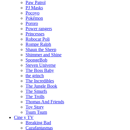
Paw Patrol
PJ Masks
Pocoyo
Pokémon
Pororo
Power rangers
Princesses
Robocar Poli
Rompe Ralph
Shaun the Sheep
Shimmer and Shine
SpongeBob
Steven Universe
The Boss Baby
the grinch
The Incredibles
The Jungle Book
The Smurfs
The Trolls
Thomas And Friends
Toy Story
Tsum Tsum
Cine y TV
Breaking Bad
Cazafantasmas