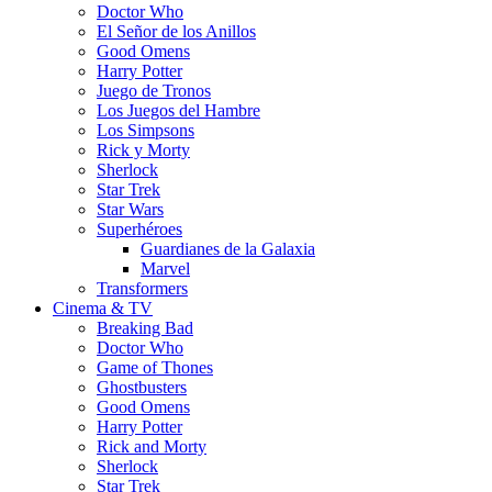
Doctor Who
El Señor de los Anillos
Good Omens
Harry Potter
Juego de Tronos
Los Juegos del Hambre
Los Simpsons
Rick y Morty
Sherlock
Star Trek
Star Wars
Superhéroes
Guardianes de la Galaxia
Marvel
Transformers
Cinema & TV
Breaking Bad
Doctor Who
Game of Thones
Ghostbusters
Good Omens
Harry Potter
Rick and Morty
Sherlock
Star Trek