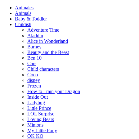
Animales
Animals
Baby & Toddler
Childish
Adventure Time
Aladdin
Alice in Wonderland
Barney
Beauty and the Beast
Ben 10
Cars
Child characters
Coco
disney
Frozen
How to Train your Dragon
Inside Out
Ladybug
Little Prince
LOL Surprise
Loving Bears
Minions
My Little Pony
OK KO