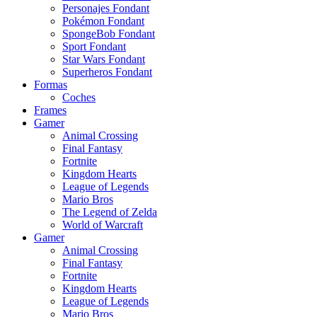
Personajes Fondant
Pokémon Fondant
SpongeBob Fondant
Sport Fondant
Star Wars Fondant
Superheros Fondant
Formas
Coches
Frames
Gamer
Animal Crossing
Final Fantasy
Fortnite
Kingdom Hearts
League of Legends
Mario Bros
The Legend of Zelda
World of Warcraft
Gamer
Animal Crossing
Final Fantasy
Fortnite
Kingdom Hearts
League of Legends
Mario Bros