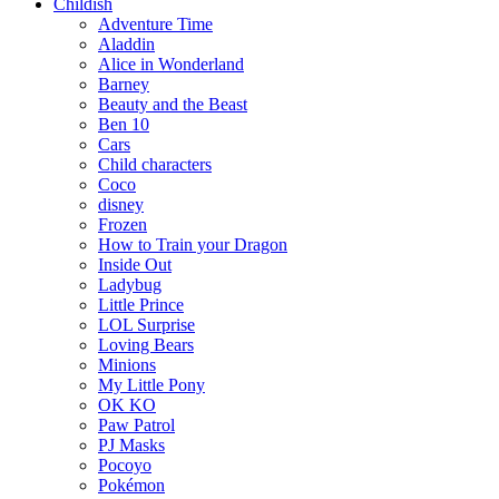
Childish
Adventure Time
Aladdin
Alice in Wonderland
Barney
Beauty and the Beast
Ben 10
Cars
Child characters
Coco
disney
Frozen
How to Train your Dragon
Inside Out
Ladybug
Little Prince
LOL Surprise
Loving Bears
Minions
My Little Pony
OK KO
Paw Patrol
PJ Masks
Pocoyo
Pokémon