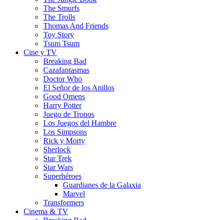
The Smurfs
The Trolls
Thomas And Friends
Toy Story
Tsum Tsum
Cine y TV
Breaking Bad
Cazafantasmas
Doctor Who
El Señor de los Anillos
Good Omens
Harry Potter
Juego de Tronos
Los Juegos del Hambre
Los Simpsons
Rick y Morty
Sherlock
Star Trek
Star Wars
Superhéroes
Guardianes de la Galaxia
Marvel
Transformers
Cinema & TV