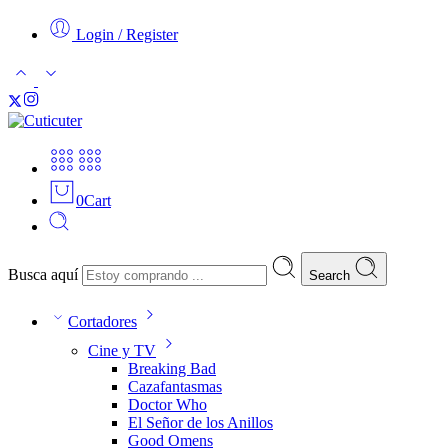
Login / Register
0
Cart
Busca aquí
Search
Cortadores
Cine y TV
Breaking Bad
Cazafantasmas
Doctor Who
El Señor de los Anillos
Good Omens