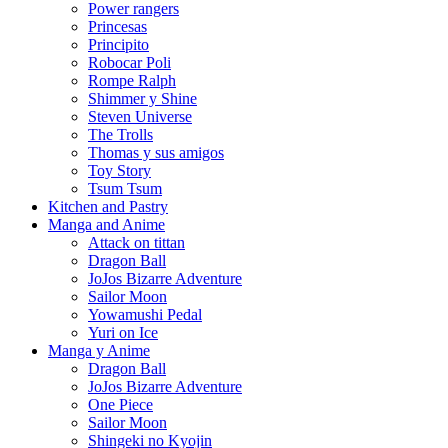
Power rangers
Princesas
Principito
Robocar Poli
Rompe Ralph
Shimmer y Shine
Steven Universe
The Trolls
Thomas y sus amigos
Toy Story
Tsum Tsum
Kitchen and Pastry
Manga and Anime
Attack on tittan
Dragon Ball
JoJos Bizarre Adventure
Sailor Moon
Yowamushi Pedal
Yuri on Ice
Manga y Anime
Dragon Ball
JoJos Bizarre Adventure
One Piece
Sailor Moon
Shingeki no Kyojin