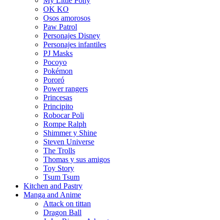
My Little Pony
OK KO
Osos amorosos
Paw Patrol
Personajes Disney
Personajes infantiles
PJ Masks
Pocoyo
Pokémon
Pororó
Power rangers
Princesas
Principito
Robocar Poli
Rompe Ralph
Shimmer y Shine
Steven Universe
The Trolls
Thomas y sus amigos
Toy Story
Tsum Tsum
Kitchen and Pastry
Manga and Anime
Attack on tittan
Dragon Ball