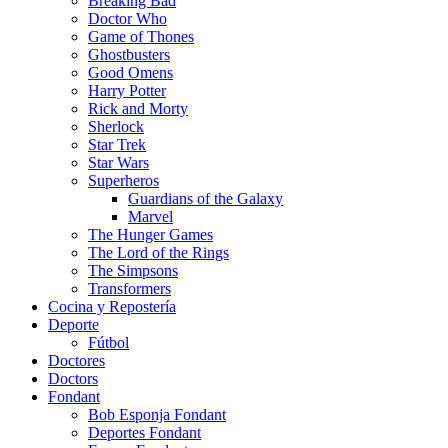
Breaking Bad
Doctor Who
Game of Thones
Ghostbusters
Good Omens
Harry Potter
Rick and Morty
Sherlock
Star Trek
Star Wars
Superheros
Guardians of the Galaxy
Marvel
The Hunger Games
The Lord of the Rings
The Simpsons
Transformers
Cocina y Repostería
Deporte
Fútbol
Doctores
Doctors
Fondant
Bob Esponja Fondant
Deportes Fondant