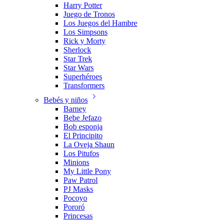
Harry Potter
Juego de Tronos
Los Juegos del Hambre
Los Simpsons
Rick y Morty
Sherlock
Star Trek
Star Wars
Superhéroes
Transformers
Bebés y niños
Barney
Bebe Jefazo
Bob esponja
El Principito
La Oveja Shaun
Los Pitufos
Minions
My Little Pony
Paw Patrol
PJ Masks
Pocoyo
Pororó
Princesas