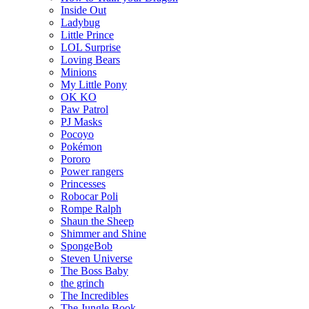
Inside Out
Ladybug
Little Prince
LOL Surprise
Loving Bears
Minions
My Little Pony
OK KO
Paw Patrol
PJ Masks
Pocoyo
Pokémon
Pororo
Power rangers
Princesses
Robocar Poli
Rompe Ralph
Shaun the Sheep
Shimmer and Shine
SpongeBob
Steven Universe
The Boss Baby
the grinch
The Incredibles
The Jungle Book