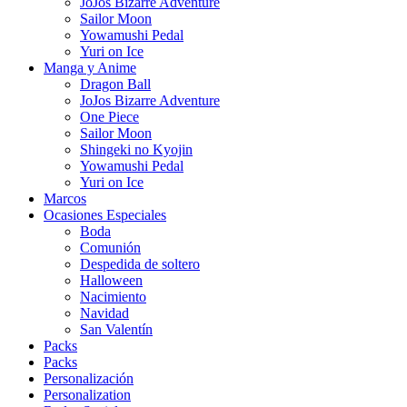
JoJos Bizarre Adventure
Sailor Moon
Yowamushi Pedal
Yuri on Ice
Manga y Anime
Dragon Ball
JoJos Bizarre Adventure
One Piece
Sailor Moon
Shingeki no Kyojin
Yowamushi Pedal
Yuri on Ice
Marcos
Ocasiones Especiales
Boda
Comunión
Despedida de soltero
Halloween
Nacimiento
Navidad
San Valentín
Packs
Packs
Personalización
Personalization