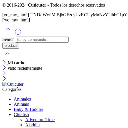
© 2016-2024
Cuticuter
- Todos los derechos reservados
[vc_raw_html]JTNDdWwlMjBjbGFzcyUzRCUyMnNvY2lhbC
[/vc_raw_html]
Search
Mi carrito
visto recientemente
Categorías
Animales
Animals
Baby & Toddler
Childish
Adventure Time
Aladdin