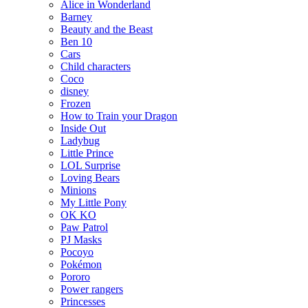
Alice in Wonderland
Barney
Beauty and the Beast
Ben 10
Cars
Child characters
Coco
disney
Frozen
How to Train your Dragon
Inside Out
Ladybug
Little Prince
LOL Surprise
Loving Bears
Minions
My Little Pony
OK KO
Paw Patrol
PJ Masks
Pocoyo
Pokémon
Pororo
Power rangers
Princesses