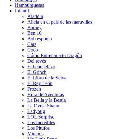
Hamburguesas
Infantil
Aladdin
Alicia en el país de las maravillas
Barney
Ben 10
Bob esponja
Cars
Coco
Cómo Entrenar a tu Dragón
Del revés
El bebe jefazo
El Grinch
El Libro de la Selva
El Rey León
Frozen
Hora de Aventuras
La Bella y la Bestia
La Oveja Shaun
Ladybug
LOL Surprise
Los Increíbles
Los Pitufos
Minions