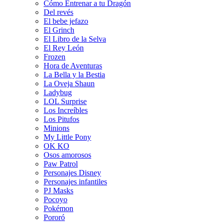
Cómo Entrenar a tu Dragón
Del revés
El bebe jefazo
El Grinch
El Libro de la Selva
El Rey León
Frozen
Hora de Aventuras
La Bella y la Bestia
La Oveja Shaun
Ladybug
LOL Surprise
Los Increíbles
Los Pitufos
Minions
My Little Pony
OK KO
Osos amorosos
Paw Patrol
Personajes Disney
Personajes infantiles
PJ Masks
Pocoyo
Pokémon
Pororó