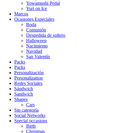
Yowamushi Pedal
Yuri on Ice
Marcos
Ocasiones Especiales
Boda
Comunión
Despedida de soltero
Halloween
Nacimiento
Navidad
San Valentín
Packs
Packs
Personalización
Personalization
Redes Sociales
Sándwich
Sandwich
Shapes
Cars
Sin categoría
Social Networks
Special occasions
Birth
Christmas