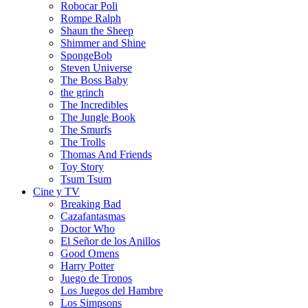
Robocar Poli
Rompe Ralph
Shaun the Sheep
Shimmer and Shine
SpongeBob
Steven Universe
The Boss Baby
the grinch
The Incredibles
The Jungle Book
The Smurfs
The Trolls
Thomas And Friends
Toy Story
Tsum Tsum
Cine y TV
Breaking Bad
Cazafantasmas
Doctor Who
El Señor de los Anillos
Good Omens
Harry Potter
Juego de Tronos
Los Juegos del Hambre
Los Simpsons