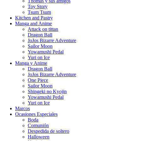
Thomas y sus amigos
Toy Story
Tsum Tsum
Kitchen and Pastry
Manga and Anime
Attack on tittan
Dragon Ball
JoJos Bizarre Adventure
Sailor Moon
Yowamushi Pedal
Yuri on Ice
Manga y Anime
Dragon Ball
JoJos Bizarre Adventure
One Piece
Sailor Moon
Shingeki no Kyojin
Yowamushi Pedal
Yuri on Ice
Marcos
Ocasiones Especiales
Boda
Comunión
Despedida de soltero
Halloween