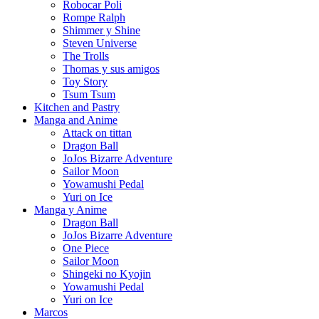
Robocar Poli
Rompe Ralph
Shimmer y Shine
Steven Universe
The Trolls
Thomas y sus amigos
Toy Story
Tsum Tsum
Kitchen and Pastry
Manga and Anime
Attack on tittan
Dragon Ball
JoJos Bizarre Adventure
Sailor Moon
Yowamushi Pedal
Yuri on Ice
Manga y Anime
Dragon Ball
JoJos Bizarre Adventure
One Piece
Sailor Moon
Shingeki no Kyojin
Yowamushi Pedal
Yuri on Ice
Marcos