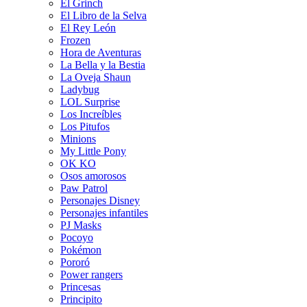
El Grinch
El Libro de la Selva
El Rey León
Frozen
Hora de Aventuras
La Bella y la Bestia
La Oveja Shaun
Ladybug
LOL Surprise
Los Increíbles
Los Pitufos
Minions
My Little Pony
OK KO
Osos amorosos
Paw Patrol
Personajes Disney
Personajes infantiles
PJ Masks
Pocoyo
Pokémon
Pororó
Power rangers
Princesas
Principito