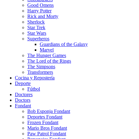
Good Omens
Harry Potter
Rick and Morty
Sherlock
Star Trek
Star Wars
Superheros
Guardians of the Galaxy
Marvel
The Hunger Games
The Lord of the Rings
The Simpsons
Transformers
Cocina y Repostería
Deporte
Fútbol
Doctores
Doctors
Fondant
Bob Esponja Fondant
Deportes Fondant
Frozen Fondant
Mario Bros Fondant
Paw Patrol Fondant