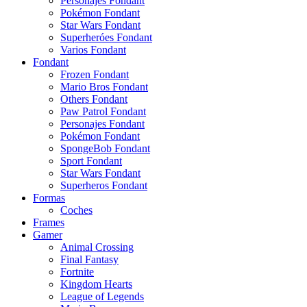
Personajes Fondant
Pokémon Fondant
Star Wars Fondant
Superheróes Fondant
Varios Fondant
Fondant
Frozen Fondant
Mario Bros Fondant
Others Fondant
Paw Patrol Fondant
Personajes Fondant
Pokémon Fondant
SpongeBob Fondant
Sport Fondant
Star Wars Fondant
Superheros Fondant
Formas
Coches
Frames
Gamer
Animal Crossing
Final Fantasy
Fortnite
Kingdom Hearts
League of Legends