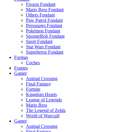
Frozen Fondant
Mario Bros Fondant
Others Fondant
Paw Patrol Fondant
Personajes Fondant
Pokémon Fondant
SpongeBob Fondant
Sport Fondant
Star Wars Fondant
Superheros Fondant
Formas
Coches
Frames
Gamer
Animal Crossing
Final Fantasy
Fortnite
Kingdom Hearts
League of Legends
Mario Bros
The Legend of Zelda
World of Warcraft
Gamer
Animal Crossing
Final Fantasy