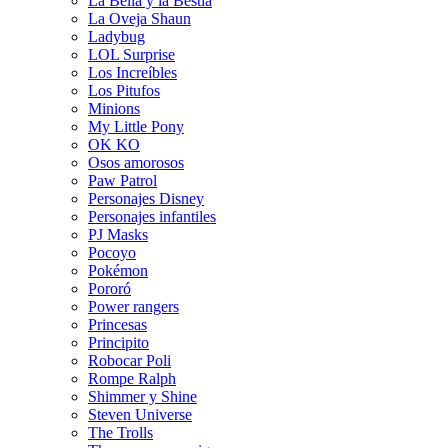
La Bella y la Bestia
La Oveja Shaun
Ladybug
LOL Surprise
Los Increíbles
Los Pitufos
Minions
My Little Pony
OK KO
Osos amorosos
Paw Patrol
Personajes Disney
Personajes infantiles
PJ Masks
Pocoyo
Pokémon
Pororó
Power rangers
Princesas
Principito
Robocar Poli
Rompe Ralph
Shimmer y Shine
Steven Universe
The Trolls