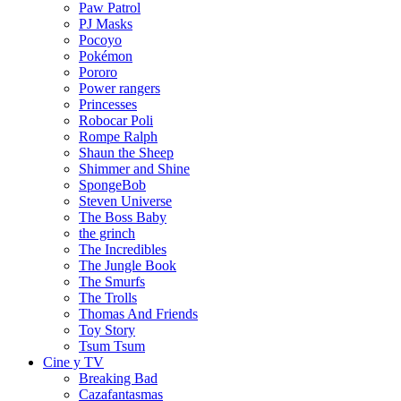
Paw Patrol
PJ Masks
Pocoyo
Pokémon
Pororo
Power rangers
Princesses
Robocar Poli
Rompe Ralph
Shaun the Sheep
Shimmer and Shine
SpongeBob
Steven Universe
The Boss Baby
the grinch
The Incredibles
The Jungle Book
The Smurfs
The Trolls
Thomas And Friends
Toy Story
Tsum Tsum
Cine y TV
Breaking Bad
Cazafantasmas