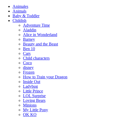
Animales
Animals
Baby & Toddler
Childish
Adventure Time
Aladdin
Alice in Wonderland
Barney
Beauty and the Beast
Ben 10
Cars
Child characters
Coco
disney
Frozen
How to Train your Dragon
Inside Out
Ladybug
Little Prince
LOL Surprise
Loving Bears
Minions
My Little Pony
OK KO