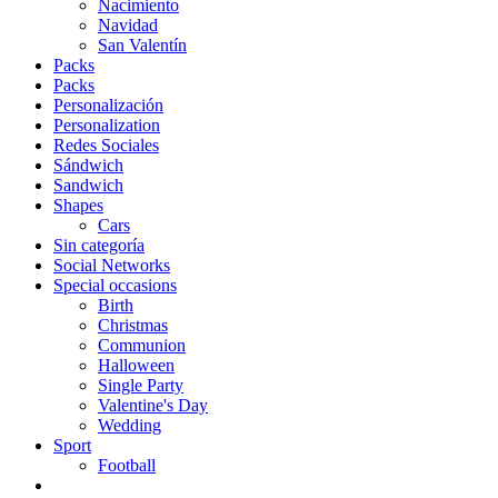
Nacimiento
Navidad
San Valentín
Packs
Packs
Personalización
Personalization
Redes Sociales
Sándwich
Sandwich
Shapes
Cars
Sin categoría
Social Networks
Special occasions
Birth
Christmas
Communion
Halloween
Single Party
Valentine's Day
Wedding
Sport
Football