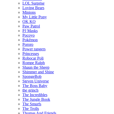
LOL Surprise
Loving Bears
Minions
My Little Pony
OK KO
Paw Patrol
PJ Masks
Pocoyo
Pokémon
Pororo
Power rangers
Princesses
Robocar Poli
Rompe Ralph
Shaun the Sheep
Shimmer and Shine
SpongeBob
Steven Universe
The Boss Baby
the grinch
The Incredibles
The Jungle Book
The Smurfs
The Trolls
Thomas And Friends