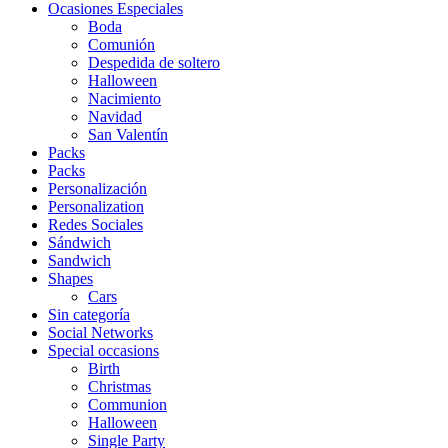
Ocasiones Especiales
Boda
Comunión
Despedida de soltero
Halloween
Nacimiento
Navidad
San Valentín
Packs
Packs
Personalización
Personalization
Redes Sociales
Sándwich
Sandwich
Shapes
Cars
Sin categoría
Social Networks
Special occasions
Birth
Christmas
Communion
Halloween
Single Party