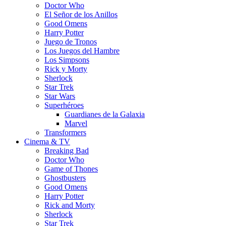
Doctor Who
El Señor de los Anillos
Good Omens
Harry Potter
Juego de Tronos
Los Juegos del Hambre
Los Simpsons
Rick y Morty
Sherlock
Star Trek
Star Wars
Superhéroes
Guardianes de la Galaxia
Marvel
Transformers
Cinema & TV
Breaking Bad
Doctor Who
Game of Thones
Ghostbusters
Good Omens
Harry Potter
Rick and Morty
Sherlock
Star Trek