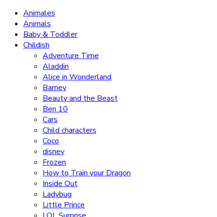
Animales
Animals
Baby & Toddler
Childish
Adventure Time
Aladdin
Alice in Wonderland
Barney
Beauty and the Beast
Ben 10
Cars
Child characters
Coco
disney
Frozen
How to Train your Dragon
Inside Out
Ladybug
Little Prince
LOL Surprise