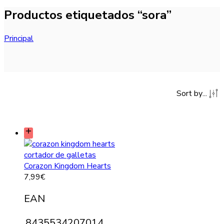
Productos etiquetados “sora”
Principal
Sort by
...
Corazon Kingdom Hearts
7,99
€
EAN
8435534207014