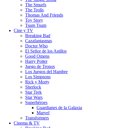
The Smurfs
The Trolls
Thomas And Friends
Toy Story
Tsum Tsum
Cine y TV
Breaking Bad
Cazafantasmas
Doctor Who
El Señor de los Anillos
Good Omens
Harry Potter
Juego de Tronos
Los Juegos del Hambre
Los Simpsons
Rick y Morty
Sherlock
Star Trek
Star Wars
Superhéroes
Guardianes de la Galaxia
Marvel
Transformers
Cinema & TV