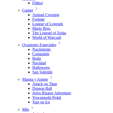
Fútbol
Gamer
Animal Crossing
Fortnite
League of Legends
Mario Bros
The Legend of Zelda
World of Warcraft
Ocasiones Especiales
Nacimiento
Comunión
Boda
Navidad
Halloween
San Valentín
Manga y Anime
Attack on Titan
Dragon Ball
JoJos Bizarre Adventure
Yowamushi Pedal
Yuri on Ice
Más