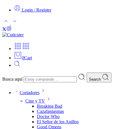
Login / Register
0
Cart
Busca aquí
Search
Cortadores
Cine y TV
Breaking Bad
Cazafantasmas
Doctor Who
El Señor de los Anillos
Good Omens