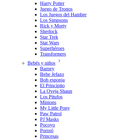
Harry Potter
Juego de Tronos
Los Juegos del Hambre
Los Simpsons
Rick y Morty
Sherlock
Star Trek
Star Wars
Superhéroes
Transformers
Bebés y niños
Barney
Bebe Jefazo
Bob esponja
El Principito
La Oveja Shaun
Los Pitufos
Minions
My Little Pony
Paw Patrol
PJ Masks
Pocoyo
Pororó
Princesas