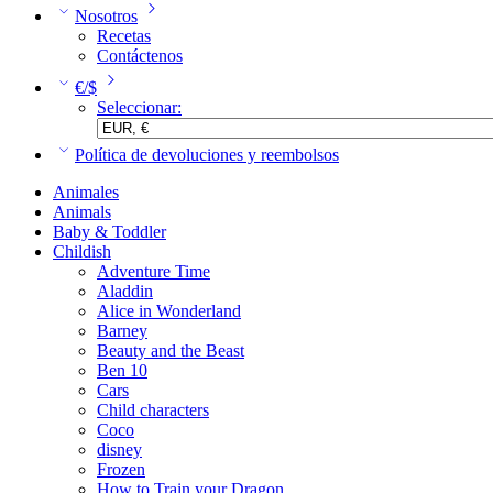
Nosotros
Recetas
Contáctenos
€/$
Seleccionar:
Política de devoluciones y reembolsos
Animales
Animals
Baby & Toddler
Childish
Adventure Time
Aladdin
Alice in Wonderland
Barney
Beauty and the Beast
Ben 10
Cars
Child characters
Coco
disney
Frozen
How to Train your Dragon