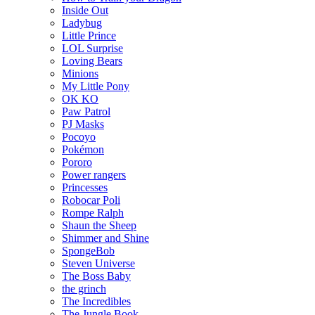
Inside Out
Ladybug
Little Prince
LOL Surprise
Loving Bears
Minions
My Little Pony
OK KO
Paw Patrol
PJ Masks
Pocoyo
Pokémon
Pororo
Power rangers
Princesses
Robocar Poli
Rompe Ralph
Shaun the Sheep
Shimmer and Shine
SpongeBob
Steven Universe
The Boss Baby
the grinch
The Incredibles
The Jungle Book