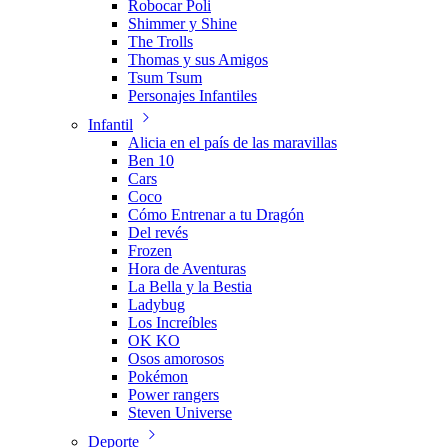
Robocar Poli
Shimmer y Shine
The Trolls
Thomas y sus Amigos
Tsum Tsum
Personajes Infantiles
Infantil
Alicia en el país de las maravillas
Ben 10
Cars
Coco
Cómo Entrenar a tu Dragón
Del revés
Frozen
Hora de Aventuras
La Bella y la Bestia
Ladybug
Los Increíbles
OK KO
Osos amorosos
Pokémon
Power rangers
Steven Universe
Deporte