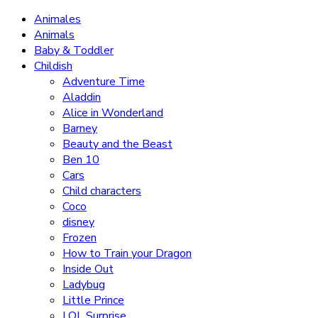
Animales
Animals
Baby & Toddler
Childish
Adventure Time
Aladdin
Alice in Wonderland
Barney
Beauty and the Beast
Ben 10
Cars
Child characters
Coco
disney
Frozen
How to Train your Dragon
Inside Out
Ladybug
Little Prince
LOL Surprise