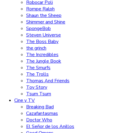
Robocar Poli
Rompe Ralph
Shaun the Sheep
Shimmer and Shine
SpongeBob
Steven Universe
The Boss Baby
the grinch
The Incredibles
The Jungle Book
The Smurfs
The Trolls
Thomas And Friends
Toy Story
Tsum Tsum
Cine y TV
Breaking Bad
Cazafantasmas
Doctor Who
El Señor de los Anillos
Good Omens