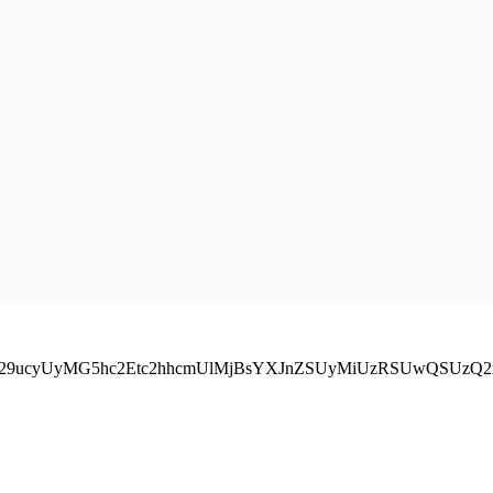
1pY29ucyUyMG5hc2Etc2hhcmUlMjBsYXJnZSUyMiUzRSUwQSU