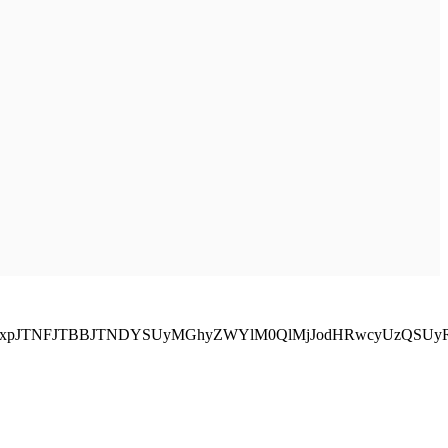
zQ2xpJTNFJTBBJTNDYSUyMGhyZWYlM0QlMjJodHRwcyUzQSUy