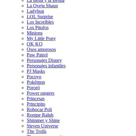
La Bella y la Bestia
La Oveja Shaun
Ladybug
LOL Surprise
Los Increíbles
Los Pitufos
Minions
My Little Pony
OK KO
Osos amorosos
Paw Patrol
Personajes Disney
Personajes infantiles
PJ Masks
Pocoyo
Pokémon
Pororó
Power rangers
Princesas
Principito
Robocar Poli
Rompe Ralph
Shimmer y Shine
Steven Universe
The Trolls