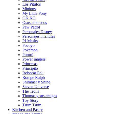
Los Pitufos
Minions
My Little Pony
OK KO
Osos amorosos
Paw Patrol
Personajes Disney
Personajes infantiles
PJ Masks
Pocoyo
Pokémon
Pororó
Power rangers
Princesas
Principito
Robocar Poli
Rompe Ralph
Shimmer y Shine
Steven Universe
The Trolls
Thomas y sus amigos
Toy Story
Tsum Tsum
Kitchen and Pastry