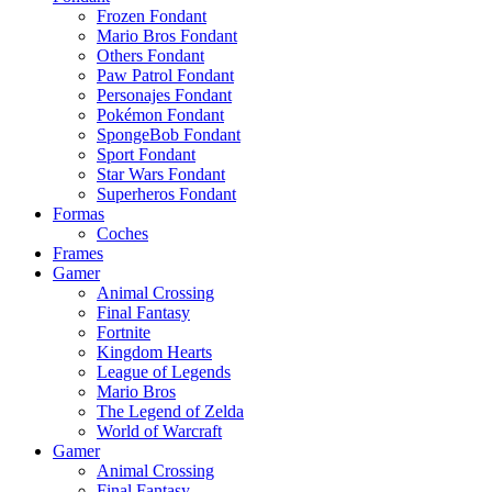
Frozen Fondant
Mario Bros Fondant
Others Fondant
Paw Patrol Fondant
Personajes Fondant
Pokémon Fondant
SpongeBob Fondant
Sport Fondant
Star Wars Fondant
Superheros Fondant
Formas
Coches
Frames
Gamer
Animal Crossing
Final Fantasy
Fortnite
Kingdom Hearts
League of Legends
Mario Bros
The Legend of Zelda
World of Warcraft
Gamer
Animal Crossing
Final Fantasy