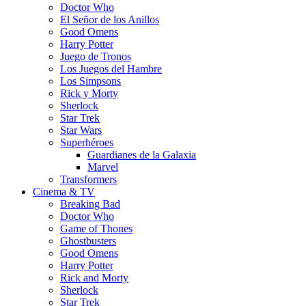
Doctor Who
El Señor de los Anillos
Good Omens
Harry Potter
Juego de Tronos
Los Juegos del Hambre
Los Simpsons
Rick y Morty
Sherlock
Star Trek
Star Wars
Superhéroes
Guardianes de la Galaxia
Marvel
Transformers
Cinema & TV
Breaking Bad
Doctor Who
Game of Thones
Ghostbusters
Good Omens
Harry Potter
Rick and Morty
Sherlock
Star Trek