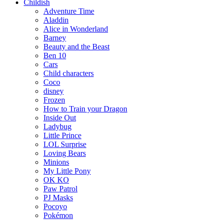
Childish
Adventure Time
Aladdin
Alice in Wonderland
Barney
Beauty and the Beast
Ben 10
Cars
Child characters
Coco
disney
Frozen
How to Train your Dragon
Inside Out
Ladybug
Little Prince
LOL Surprise
Loving Bears
Minions
My Little Pony
OK KO
Paw Patrol
PJ Masks
Pocoyo
Pokémon