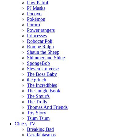
Paw Patrol
PJ Masks
Pocoyo
Pokémon
Pororo
Power rangers
Princesses
Robocar Poli
Rompe Ralph
Shaun the Sheep
Shimmer and Shine
SpongeBob
Steven Universe
The Boss Baby
the grinch
The Incredibles
The Jungle Book
The Smurfs
The Trolls
Thomas And Friends
Toy Story
Tsum Tsum
Cine y TV
Breaking Bad
Cazafantasmas