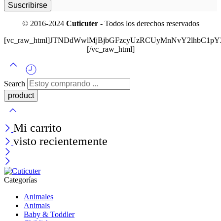
© 2016-2024
Cuticuter
- Todos los derechos reservados
[vc_raw_html]JTNDdWwlMjBjbGFzcyUzRCUyMnNvY2lhbC
[/vc_raw_html]
Search
Mi carrito
visto recientemente
Categorías
Animales
Animals
Baby & Toddler