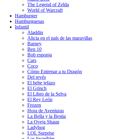
The Legend of Zelda
World of Warcraft
Hamburger
Hamburguesas
Infantil
Aladdin
Alicia en el país de las maravillas
Barney
Ben 10
Bob esponja
Cars
Coco
Cómo Entrenar a tu Dragón
Del revés
El bebe jefazo
El Grinch
El Libro de la Selva
El Rey León
Frozen
Hora de Aventuras
La Bella y la Bestia
La Oveja Shaun
Ladybug
LOL Surprise
Los Increíbles