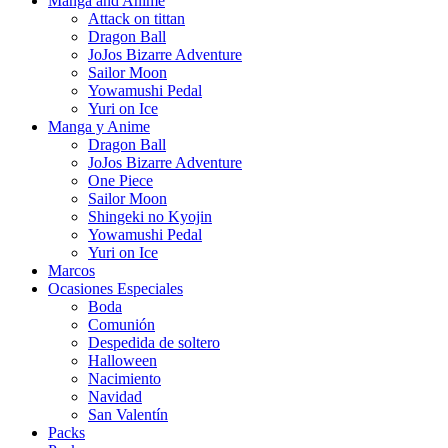
Manga and Anime
Attack on tittan
Dragon Ball
JoJos Bizarre Adventure
Sailor Moon
Yowamushi Pedal
Yuri on Ice
Manga y Anime
Dragon Ball
JoJos Bizarre Adventure
One Piece
Sailor Moon
Shingeki no Kyojin
Yowamushi Pedal
Yuri on Ice
Marcos
Ocasiones Especiales
Boda
Comunión
Despedida de soltero
Halloween
Nacimiento
Navidad
San Valentín
Packs