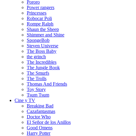
Pororo
Power rangers
Princesses
Robocar Poli
Rompe Ralph
Shaun the Sheep
Shimmer and Shine
SpongeBob
Steven Universe
The Boss Baby
the grinch
The Incredibles
The Jungle Book
The Smurfs
The Trolls
Thomas And Friends
Toy Story
Tsum Tsum
Cine y TV
Breaking Bad
Cazafantasmas
Doctor Who
El Señor de los Anillos
Good Omens
Harry Potter