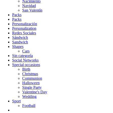
Nacimiento
Navidad
San Valentín
Packs
Packs
Personalización
Personalization
Redes Sociales
Sándwich
Sandwich
Shapes
Cars
Sin categoría
Social Networks
Special occasions
Birth
Christmas
Communion
Halloween
Single Party
Valentine's Day
Wedding
Sport
Football