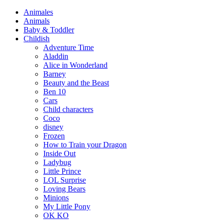
Animales
Animals
Baby & Toddler
Childish
Adventure Time
Aladdin
Alice in Wonderland
Barney
Beauty and the Beast
Ben 10
Cars
Child characters
Coco
disney
Frozen
How to Train your Dragon
Inside Out
Ladybug
Little Prince
LOL Surprise
Loving Bears
Minions
My Little Pony
OK KO