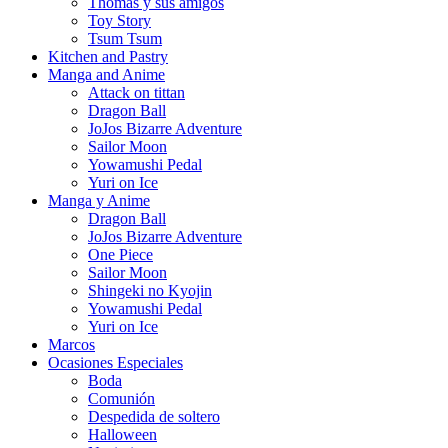
Thomas y sus amigos
Toy Story
Tsum Tsum
Kitchen and Pastry
Manga and Anime
Attack on tittan
Dragon Ball
JoJos Bizarre Adventure
Sailor Moon
Yowamushi Pedal
Yuri on Ice
Manga y Anime
Dragon Ball
JoJos Bizarre Adventure
One Piece
Sailor Moon
Shingeki no Kyojin
Yowamushi Pedal
Yuri on Ice
Marcos
Ocasiones Especiales
Boda
Comunión
Despedida de soltero
Halloween