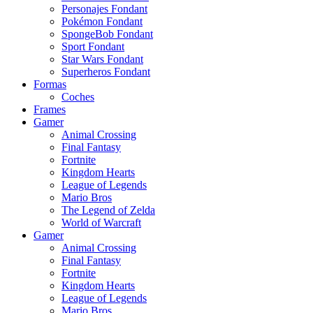
Personajes Fondant
Pokémon Fondant
SpongeBob Fondant
Sport Fondant
Star Wars Fondant
Superheros Fondant
Formas
Coches
Frames
Gamer
Animal Crossing
Final Fantasy
Fortnite
Kingdom Hearts
League of Legends
Mario Bros
The Legend of Zelda
World of Warcraft
Gamer
Animal Crossing
Final Fantasy
Fortnite
Kingdom Hearts
League of Legends
Mario Bros