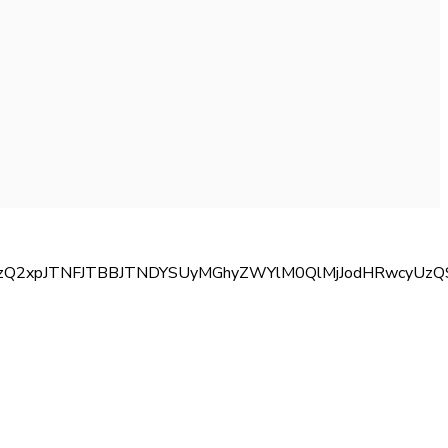
QSUzQ2xpJTNFJTBBJTNDYSUyMGhyZWYlM0QlMjJodHRwcyUz