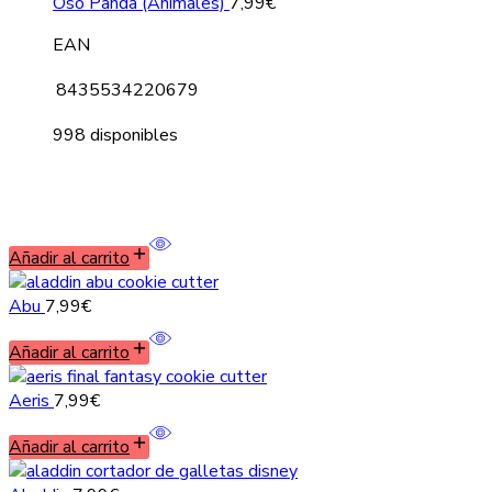
Oso Panda (Animales)
7,99
€
EAN
8435534220679
998 disponibles
Añadir al carrito
Abu
7,99
€
Añadir al carrito
Aeris
7,99
€
Añadir al carrito