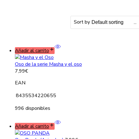
Sort by
...
Añadir al carrito
Oso de la serie Masha y el oso
7,99
€
EAN
8435534220655
996 disponibles
Añadir al carrito