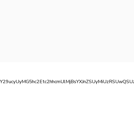
C1pY29ucyUyMG5hc2Etc2hhcmUlMjBsYXJnZSUyMiUzRSUw