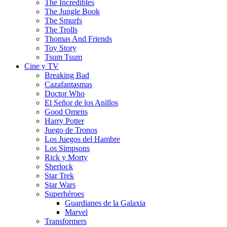
The Incredibles
The Jungle Book
The Smurfs
The Trolls
Thomas And Friends
Toy Story
Tsum Tsum
Cine y TV
Breaking Bad
Cazafantasmas
Doctor Who
El Señor de los Anillos
Good Omens
Harry Potter
Juego de Tronos
Los Juegos del Hambre
Los Simpsons
Rick y Morty
Sherlock
Star Trek
Star Wars
Superhéroes
Guardianes de la Galaxia
Marvel
Transformers