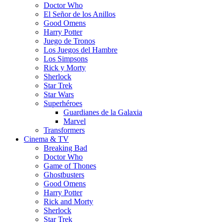
Doctor Who
El Señor de los Anillos
Good Omens
Harry Potter
Juego de Tronos
Los Juegos del Hambre
Los Simpsons
Rick y Morty
Sherlock
Star Trek
Star Wars
Superhéroes
Guardianes de la Galaxia
Marvel
Transformers
Cinema & TV
Breaking Bad
Doctor Who
Game of Thones
Ghostbusters
Good Omens
Harry Potter
Rick and Morty
Sherlock
Star Trek