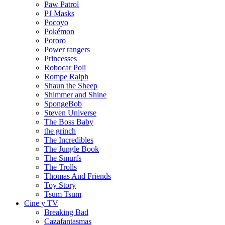
Paw Patrol
PJ Masks
Pocoyo
Pokémon
Pororo
Power rangers
Princesses
Robocar Poli
Rompe Ralph
Shaun the Sheep
Shimmer and Shine
SpongeBob
Steven Universe
The Boss Baby
the grinch
The Incredibles
The Jungle Book
The Smurfs
The Trolls
Thomas And Friends
Toy Story
Tsum Tsum
Cine y TV
Breaking Bad
Cazafantasmas