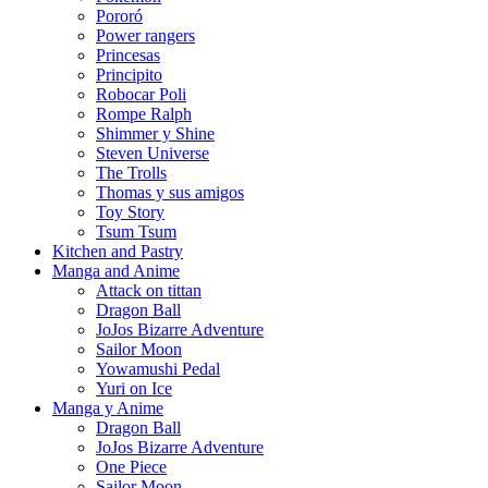
Pororó
Power rangers
Princesas
Principito
Robocar Poli
Rompe Ralph
Shimmer y Shine
Steven Universe
The Trolls
Thomas y sus amigos
Toy Story
Tsum Tsum
Kitchen and Pastry
Manga and Anime
Attack on tittan
Dragon Ball
JoJos Bizarre Adventure
Sailor Moon
Yowamushi Pedal
Yuri on Ice
Manga y Anime
Dragon Ball
JoJos Bizarre Adventure
One Piece
Sailor Moon