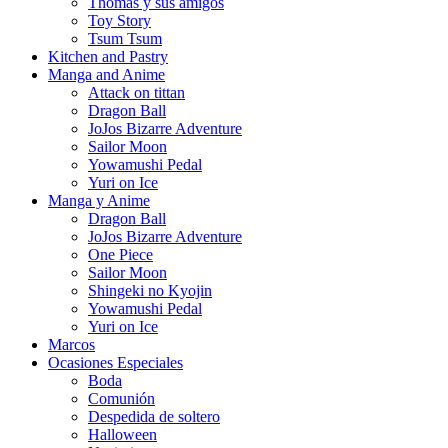
Thomas y sus amigos
Toy Story
Tsum Tsum
Kitchen and Pastry
Manga and Anime
Attack on tittan
Dragon Ball
JoJos Bizarre Adventure
Sailor Moon
Yowamushi Pedal
Yuri on Ice
Manga y Anime
Dragon Ball
JoJos Bizarre Adventure
One Piece
Sailor Moon
Shingeki no Kyojin
Yowamushi Pedal
Yuri on Ice
Marcos
Ocasiones Especiales
Boda
Comunión
Despedida de soltero
Halloween