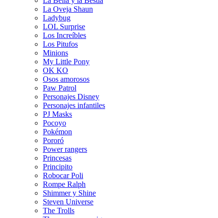
La Bella y la Bestia
La Oveja Shaun
Ladybug
LOL Surprise
Los Increíbles
Los Pitufos
Minions
My Little Pony
OK KO
Osos amorosos
Paw Patrol
Personajes Disney
Personajes infantiles
PJ Masks
Pocoyo
Pokémon
Pororó
Power rangers
Princesas
Principito
Robocar Poli
Rompe Ralph
Shimmer y Shine
Steven Universe
The Trolls