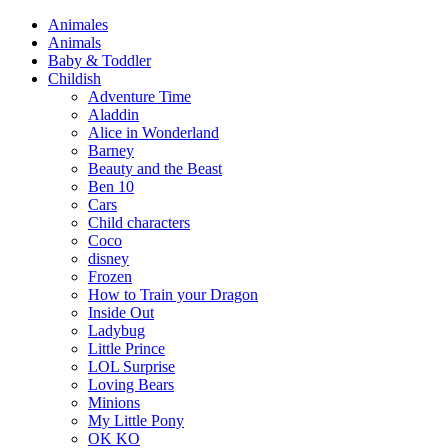
Animales
Animals
Baby & Toddler
Childish
Adventure Time
Aladdin
Alice in Wonderland
Barney
Beauty and the Beast
Ben 10
Cars
Child characters
Coco
disney
Frozen
How to Train your Dragon
Inside Out
Ladybug
Little Prince
LOL Surprise
Loving Bears
Minions
My Little Pony
OK KO