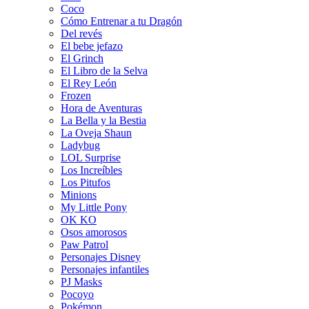
Coco
Cómo Entrenar a tu Dragón
Del revés
El bebe jefazo
El Grinch
El Libro de la Selva
El Rey León
Frozen
Hora de Aventuras
La Bella y la Bestia
La Oveja Shaun
Ladybug
LOL Surprise
Los Increíbles
Los Pitufos
Minions
My Little Pony
OK KO
Osos amorosos
Paw Patrol
Personajes Disney
Personajes infantiles
PJ Masks
Pocoyo
Pokémon