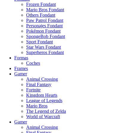
Frozen Fondant
Mario Bros Fondant
Others Fondant
Paw Patrol Fondant
Personajes Fondant
Pokémon Fondant
SpongeBob Fondant
Sport Fondant
Star Wars Fondant
Superheros Fondant
Formas
Coches
Frames
Gamer
Animal Crossing
Final Fantasy
Fortnite
Kingdom Hearts
League of Legends
Mario Bros
The Legend of Zelda
World of Warcraft
Gamer
Animal Crossing
Final Fantasy