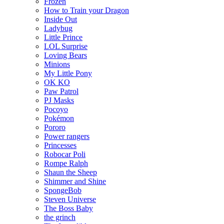
Frozen
How to Train your Dragon
Inside Out
Ladybug
Little Prince
LOL Surprise
Loving Bears
Minions
My Little Pony
OK KO
Paw Patrol
PJ Masks
Pocoyo
Pokémon
Pororo
Power rangers
Princesses
Robocar Poli
Rompe Ralph
Shaun the Sheep
Shimmer and Shine
SpongeBob
Steven Universe
The Boss Baby
the grinch