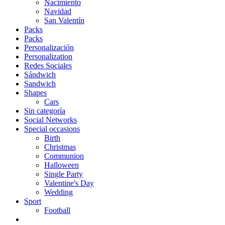
Nacimiento
Navidad
San Valentín
Packs
Packs
Personalización
Personalization
Redes Sociales
Sándwich
Sandwich
Shapes
Cars
Sin categoría
Social Networks
Special occasions
Birth
Christmas
Communion
Halloween
Single Party
Valentine's Day
Wedding
Sport
Football