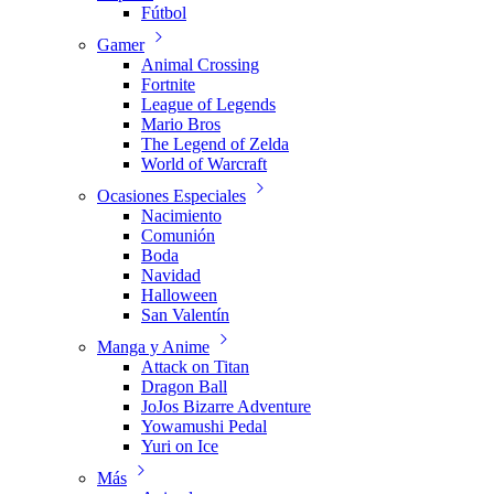
Fútbol
Gamer
Animal Crossing
Fortnite
League of Legends
Mario Bros
The Legend of Zelda
World of Warcraft
Ocasiones Especiales
Nacimiento
Comunión
Boda
Navidad
Halloween
San Valentín
Manga y Anime
Attack on Titan
Dragon Ball
JoJos Bizarre Adventure
Yowamushi Pedal
Yuri on Ice
Más