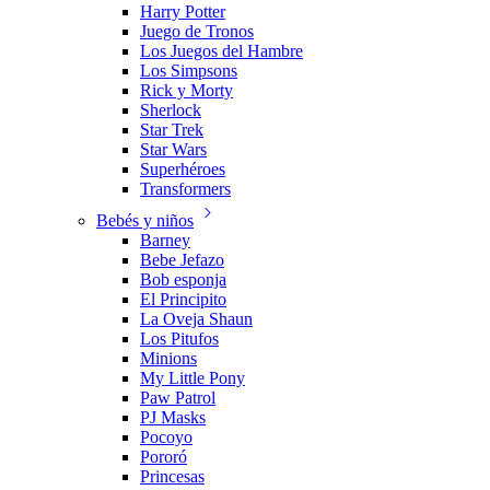
Harry Potter
Juego de Tronos
Los Juegos del Hambre
Los Simpsons
Rick y Morty
Sherlock
Star Trek
Star Wars
Superhéroes
Transformers
Bebés y niños
Barney
Bebe Jefazo
Bob esponja
El Principito
La Oveja Shaun
Los Pitufos
Minions
My Little Pony
Paw Patrol
PJ Masks
Pocoyo
Pororó
Princesas