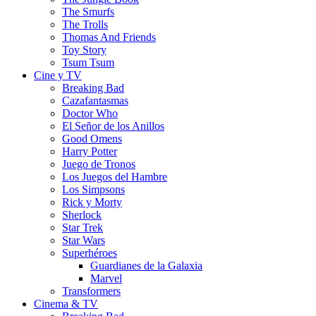
The Smurfs
The Trolls
Thomas And Friends
Toy Story
Tsum Tsum
Cine y TV
Breaking Bad
Cazafantasmas
Doctor Who
El Señor de los Anillos
Good Omens
Harry Potter
Juego de Tronos
Los Juegos del Hambre
Los Simpsons
Rick y Morty
Sherlock
Star Trek
Star Wars
Superhéroes
Guardianes de la Galaxia
Marvel
Transformers
Cinema & TV