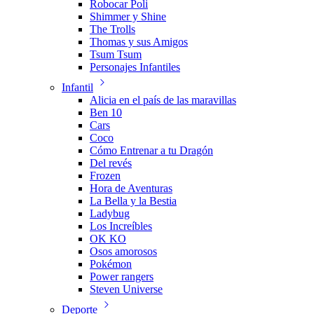
Robocar Poli
Shimmer y Shine
The Trolls
Thomas y sus Amigos
Tsum Tsum
Personajes Infantiles
Infantil
Alicia en el país de las maravillas
Ben 10
Cars
Coco
Cómo Entrenar a tu Dragón
Del revés
Frozen
Hora de Aventuras
La Bella y la Bestia
Ladybug
Los Increíbles
OK KO
Osos amorosos
Pokémon
Power rangers
Steven Universe
Deporte