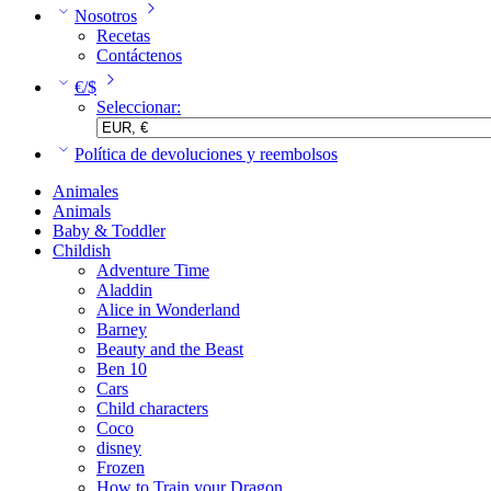
Nosotros
Recetas
Contáctenos
€/$
Seleccionar:
Política de devoluciones y reembolsos
Animales
Animals
Baby & Toddler
Childish
Adventure Time
Aladdin
Alice in Wonderland
Barney
Beauty and the Beast
Ben 10
Cars
Child characters
Coco
disney
Frozen
How to Train your Dragon