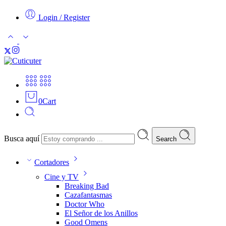
Login / Register
0
Cart
Busca aquí
Search
Cortadores
Cine y TV
Breaking Bad
Cazafantasmas
Doctor Who
El Señor de los Anillos
Good Omens