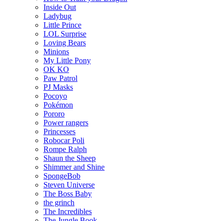
Inside Out
Ladybug
Little Prince
LOL Surprise
Loving Bears
Minions
My Little Pony
OK KO
Paw Patrol
PJ Masks
Pocoyo
Pokémon
Pororo
Power rangers
Princesses
Robocar Poli
Rompe Ralph
Shaun the Sheep
Shimmer and Shine
SpongeBob
Steven Universe
The Boss Baby
the grinch
The Incredibles
The Jungle Book