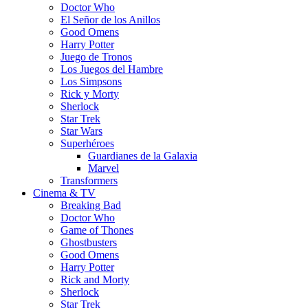
Doctor Who
El Señor de los Anillos
Good Omens
Harry Potter
Juego de Tronos
Los Juegos del Hambre
Los Simpsons
Rick y Morty
Sherlock
Star Trek
Star Wars
Superhéroes
Guardianes de la Galaxia
Marvel
Transformers
Cinema & TV
Breaking Bad
Doctor Who
Game of Thones
Ghostbusters
Good Omens
Harry Potter
Rick and Morty
Sherlock
Star Trek