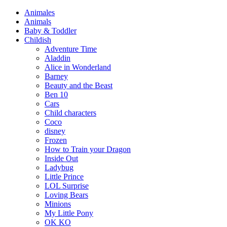
Animales
Animals
Baby & Toddler
Childish
Adventure Time
Aladdin
Alice in Wonderland
Barney
Beauty and the Beast
Ben 10
Cars
Child characters
Coco
disney
Frozen
How to Train your Dragon
Inside Out
Ladybug
Little Prince
LOL Surprise
Loving Bears
Minions
My Little Pony
OK KO