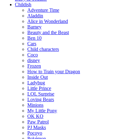
Childish
Adventure Time
Aladdin
Alice in Wonderland
Barney
Beauty and the Beast
Ben 10
Cars
Child characters
Coco
disney
Frozen
How to Train your Dragon
Inside Out
Ladybug
Little Prince
LOL Surprise
Loving Bears
Minions
My Little Pony
OK KO
Paw Patrol
PJ Masks
Pocoyo
Pokémon