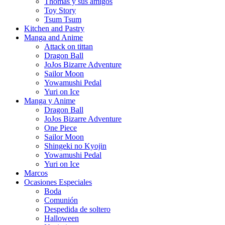
Thomas y sus amigos
Toy Story
Tsum Tsum
Kitchen and Pastry
Manga and Anime
Attack on tittan
Dragon Ball
JoJos Bizarre Adventure
Sailor Moon
Yowamushi Pedal
Yuri on Ice
Manga y Anime
Dragon Ball
JoJos Bizarre Adventure
One Piece
Sailor Moon
Shingeki no Kyojin
Yowamushi Pedal
Yuri on Ice
Marcos
Ocasiones Especiales
Boda
Comunión
Despedida de soltero
Halloween