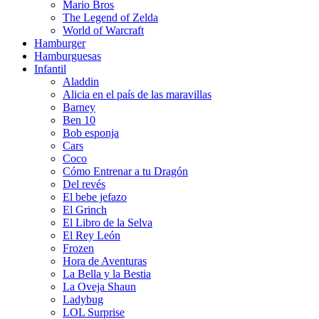
Mario Bros
The Legend of Zelda
World of Warcraft
Hamburger
Hamburguesas
Infantil
Aladdin
Alicia en el país de las maravillas
Barney
Ben 10
Bob esponja
Cars
Coco
Cómo Entrenar a tu Dragón
Del revés
El bebe jefazo
El Grinch
El Libro de la Selva
El Rey León
Frozen
Hora de Aventuras
La Bella y la Bestia
La Oveja Shaun
Ladybug
LOL Surprise