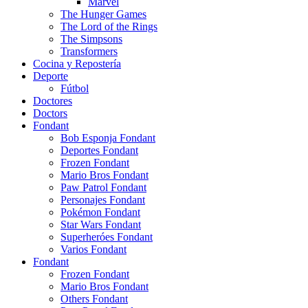
Marvel
The Hunger Games
The Lord of the Rings
The Simpsons
Transformers
Cocina y Repostería
Deporte
Fútbol
Doctores
Doctors
Fondant
Bob Esponja Fondant
Deportes Fondant
Frozen Fondant
Mario Bros Fondant
Paw Patrol Fondant
Personajes Fondant
Pokémon Fondant
Star Wars Fondant
Superheróes Fondant
Varios Fondant
Fondant
Frozen Fondant
Mario Bros Fondant
Others Fondant