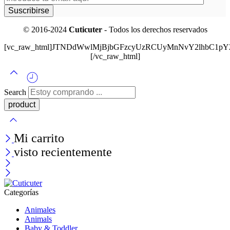
© 2016-2024
Cuticuter
- Todos los derechos reservados
[vc_raw_html]JTNDdWwlMjBjbGFzcyUzRCUyMnNvY2lhbC
[/vc_raw_html]
Search
Mi carrito
visto recientemente
Categorías
Animales
Animals
Baby & Toddler