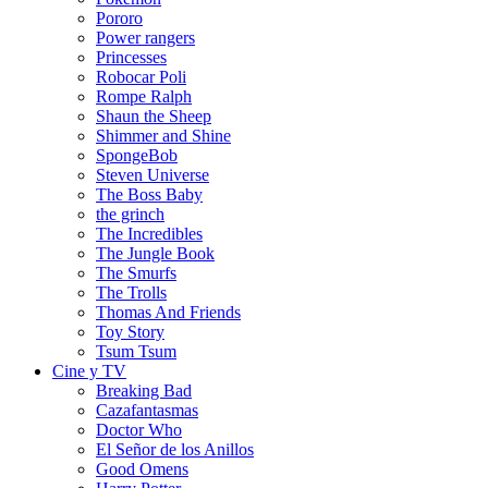
Pororo
Power rangers
Princesses
Robocar Poli
Rompe Ralph
Shaun the Sheep
Shimmer and Shine
SpongeBob
Steven Universe
The Boss Baby
the grinch
The Incredibles
The Jungle Book
The Smurfs
The Trolls
Thomas And Friends
Toy Story
Tsum Tsum
Cine y TV
Breaking Bad
Cazafantasmas
Doctor Who
El Señor de los Anillos
Good Omens