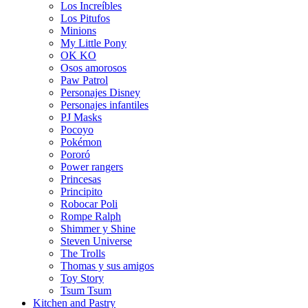
Los Increíbles
Los Pitufos
Minions
My Little Pony
OK KO
Osos amorosos
Paw Patrol
Personajes Disney
Personajes infantiles
PJ Masks
Pocoyo
Pokémon
Pororó
Power rangers
Princesas
Principito
Robocar Poli
Rompe Ralph
Shimmer y Shine
Steven Universe
The Trolls
Thomas y sus amigos
Toy Story
Tsum Tsum
Kitchen and Pastry