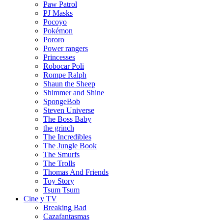
Paw Patrol
PJ Masks
Pocoyo
Pokémon
Pororo
Power rangers
Princesses
Robocar Poli
Rompe Ralph
Shaun the Sheep
Shimmer and Shine
SpongeBob
Steven Universe
The Boss Baby
the grinch
The Incredibles
The Jungle Book
The Smurfs
The Trolls
Thomas And Friends
Toy Story
Tsum Tsum
Cine y TV
Breaking Bad
Cazafantasmas