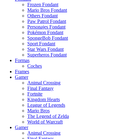
Frozen Fondant
Mario Bros Fondant
Others Fondant
Paw Patrol Fondant
Personajes Fondant
Pokémon Fondant
SpongeBob Fondant
Sport Fondant
Star Wars Fondant
Superheros Fondant
Formas
Coches
Frames
Gamer
Animal Crossing
Final Fantasy
Fortnite
Kingdom Hearts
League of Legends
Mario Bros
The Legend of Zelda
World of Warcraft
Gamer
Animal Crossing
Final Fantasy