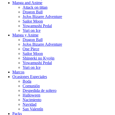
Manga and Anime
Attack on tittan
Dragon Ball
JoJos Bizarre Adventure
Sailor Moon
Yowamushi Pedal
Yuri on Ice
Manga y Anime
Dragon Ball
JoJos Bizarre Adventure
One Piece
Sailor Moon
Shingeki no Kyojin
Yowamushi Pedal
Yuri on Ice
Marcos
Ocasiones Especiales
Boda
Comunión
Despedida de soltero
Halloween
Nacimiento
Navidad
San Valentín
Packs