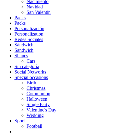
Nacimiento
Navidad
San Valentín
Packs
Packs
Personalización
Personalization
Redes Sociales
Sándwich
Sandwich
Shapes
Cars
Sin categoría
Social Networks
Special occasions
Birth
Christmas
Communion
Halloween
Single Party
Valentine's Day
Wedding
Sport
Football