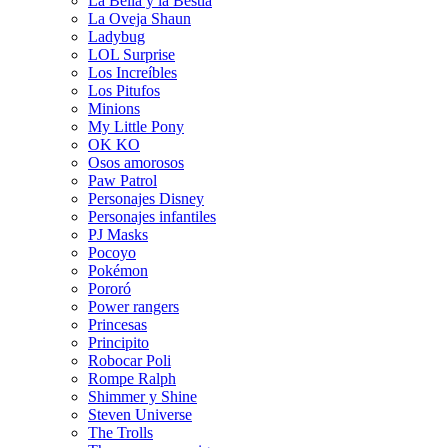
La Bella y la Bestia
La Oveja Shaun
Ladybug
LOL Surprise
Los Increíbles
Los Pitufos
Minions
My Little Pony
OK KO
Osos amorosos
Paw Patrol
Personajes Disney
Personajes infantiles
PJ Masks
Pocoyo
Pokémon
Pororó
Power rangers
Princesas
Principito
Robocar Poli
Rompe Ralph
Shimmer y Shine
Steven Universe
The Trolls