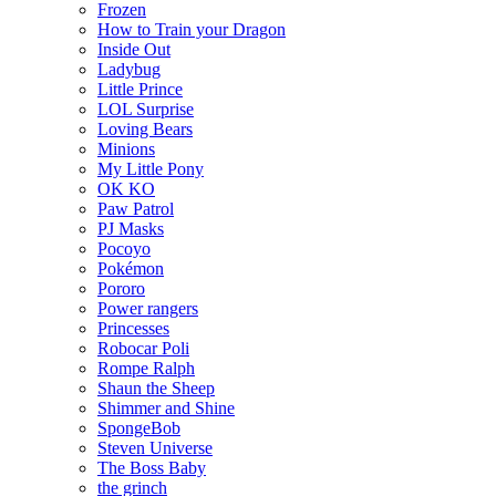
Frozen
How to Train your Dragon
Inside Out
Ladybug
Little Prince
LOL Surprise
Loving Bears
Minions
My Little Pony
OK KO
Paw Patrol
PJ Masks
Pocoyo
Pokémon
Pororo
Power rangers
Princesses
Robocar Poli
Rompe Ralph
Shaun the Sheep
Shimmer and Shine
SpongeBob
Steven Universe
The Boss Baby
the grinch