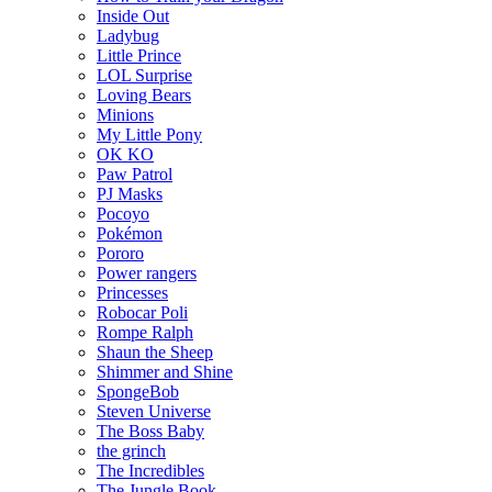
Inside Out
Ladybug
Little Prince
LOL Surprise
Loving Bears
Minions
My Little Pony
OK KO
Paw Patrol
PJ Masks
Pocoyo
Pokémon
Pororo
Power rangers
Princesses
Robocar Poli
Rompe Ralph
Shaun the Sheep
Shimmer and Shine
SpongeBob
Steven Universe
The Boss Baby
the grinch
The Incredibles
The Jungle Book