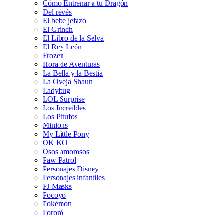
Cómo Entrenar a tu Dragón
Del revés
El bebe jefazo
El Grinch
El Libro de la Selva
El Rey León
Frozen
Hora de Aventuras
La Bella y la Bestia
La Oveja Shaun
Ladybug
LOL Surprise
Los Increíbles
Los Pitufos
Minions
My Little Pony
OK KO
Osos amorosos
Paw Patrol
Personajes Disney
Personajes infantiles
PJ Masks
Pocoyo
Pokémon
Pororó