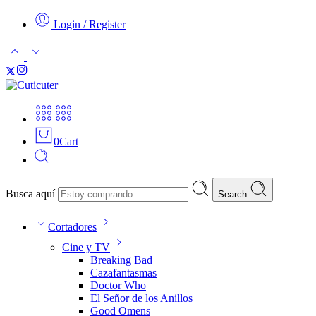
Login / Register
0
Cart
Busca aquí
Search
Cortadores
Cine y TV
Breaking Bad
Cazafantasmas
Doctor Who
El Señor de los Anillos
Good Omens