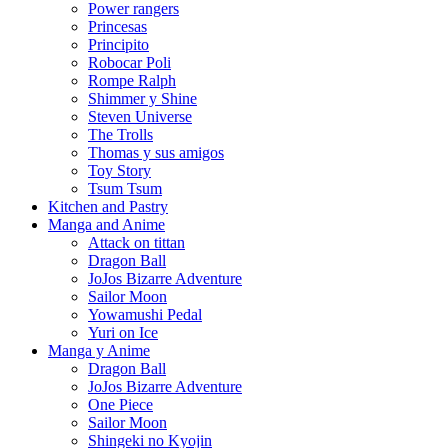
Power rangers
Princesas
Principito
Robocar Poli
Rompe Ralph
Shimmer y Shine
Steven Universe
The Trolls
Thomas y sus amigos
Toy Story
Tsum Tsum
Kitchen and Pastry
Manga and Anime
Attack on tittan
Dragon Ball
JoJos Bizarre Adventure
Sailor Moon
Yowamushi Pedal
Yuri on Ice
Manga y Anime
Dragon Ball
JoJos Bizarre Adventure
One Piece
Sailor Moon
Shingeki no Kyojin