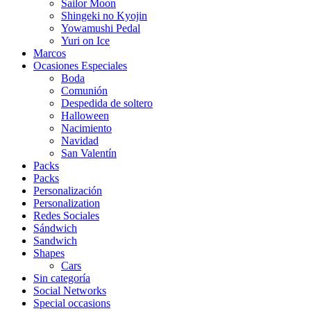
Sailor Moon
Shingeki no Kyojin
Yowamushi Pedal
Yuri on Ice
Marcos
Ocasiones Especiales
Boda
Comunión
Despedida de soltero
Halloween
Nacimiento
Navidad
San Valentín
Packs
Packs
Personalización
Personalization
Redes Sociales
Sándwich
Sandwich
Shapes
Cars
Sin categoría
Social Networks
Special occasions