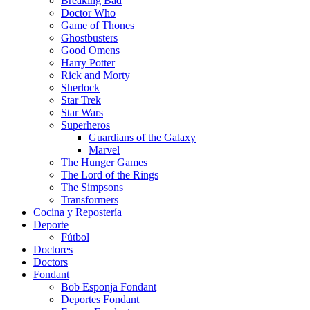
Breaking Bad
Doctor Who
Game of Thones
Ghostbusters
Good Omens
Harry Potter
Rick and Morty
Sherlock
Star Trek
Star Wars
Superheros
Guardians of the Galaxy
Marvel
The Hunger Games
The Lord of the Rings
The Simpsons
Transformers
Cocina y Repostería
Deporte
Fútbol
Doctores
Doctors
Fondant
Bob Esponja Fondant
Deportes Fondant