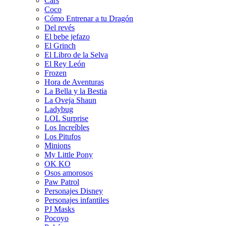
Cars
Coco
Cómo Entrenar a tu Dragón
Del revés
El bebe jefazo
El Grinch
El Libro de la Selva
El Rey León
Frozen
Hora de Aventuras
La Bella y la Bestia
La Oveja Shaun
Ladybug
LOL Surprise
Los Increíbles
Los Pitufos
Minions
My Little Pony
OK KO
Osos amorosos
Paw Patrol
Personajes Disney
Personajes infantiles
PJ Masks
Pocoyo