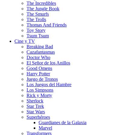
The Incredibles
The Jungle Book
The Smurfs
The Trolls
Thomas And Friends
Toy Story
Tsum Tsum
Cine y TV
Breaking Bad
Cazafantasmas
Doctor Who
El Señor de los Anillos
Good Omens
Harry Potter
Juego de Tronos
Los Juegos del Hambre
Los Simpsons
Rick y Morty
Sherlock
Star Trek
Star Wars
Superhéroes
Guardianes de la Galaxia
Marvel
Transformers