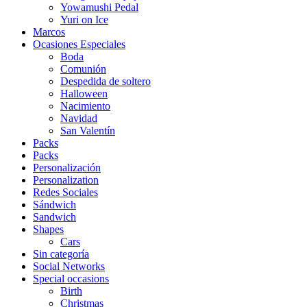
Yowamushi Pedal
Yuri on Ice
Marcos
Ocasiones Especiales
Boda
Comunión
Despedida de soltero
Halloween
Nacimiento
Navidad
San Valentín
Packs
Packs
Personalización
Personalization
Redes Sociales
Sándwich
Sandwich
Shapes
Cars
Sin categoría
Social Networks
Special occasions
Birth
Christmas