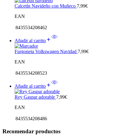
Calcetín Navideño con Muñeco
7,99
€
EAN
8435534208462
Añadir al carrito
Furgoneta Volkswagen Navidad
7,99
€
EAN
8435534208523
Añadir al carrito
Rey Gaspar adorable
7,99
€
EAN
8435534208486
Recomendar productos