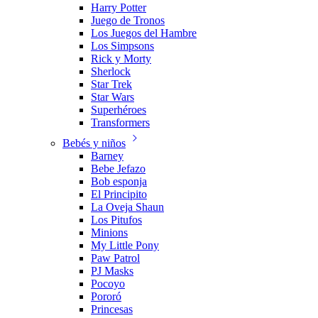
Harry Potter
Juego de Tronos
Los Juegos del Hambre
Los Simpsons
Rick y Morty
Sherlock
Star Trek
Star Wars
Superhéroes
Transformers
Bebés y niños
Barney
Bebe Jefazo
Bob esponja
El Principito
La Oveja Shaun
Los Pitufos
Minions
My Little Pony
Paw Patrol
PJ Masks
Pocoyo
Pororó
Princesas