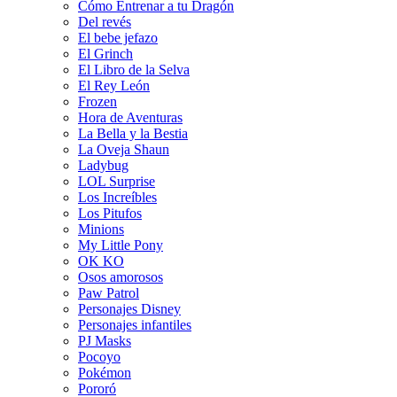
Cómo Entrenar a tu Dragón
Del revés
El bebe jefazo
El Grinch
El Libro de la Selva
El Rey León
Frozen
Hora de Aventuras
La Bella y la Bestia
La Oveja Shaun
Ladybug
LOL Surprise
Los Increíbles
Los Pitufos
Minions
My Little Pony
OK KO
Osos amorosos
Paw Patrol
Personajes Disney
Personajes infantiles
PJ Masks
Pocoyo
Pokémon
Pororó