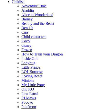
Childish
Adventure Time
Aladdin
Alice in Wonderland
Barney
Beauty and the Beast
Ben 10
Cars
Child characters
Coco
disney
Frozen
How to Train your Dragon
Inside Out
Ladybug
Little Prince
LOL Surprise
Loving Bears
Minions
My Little Pony
OK KO
Paw Patrol
PJ Masks
Pocoyo
Pokémon