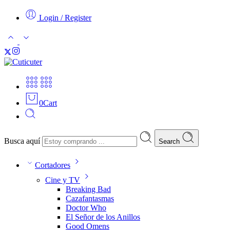
Login / Register
0
Cart
Busca aquí
Search
Cortadores
Cine y TV
Breaking Bad
Cazafantasmas
Doctor Who
El Señor de los Anillos
Good Omens