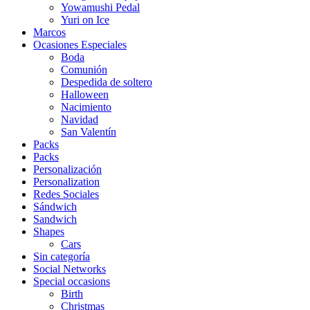
Yowamushi Pedal
Yuri on Ice
Marcos
Ocasiones Especiales
Boda
Comunión
Despedida de soltero
Halloween
Nacimiento
Navidad
San Valentín
Packs
Packs
Personalización
Personalization
Redes Sociales
Sándwich
Sandwich
Shapes
Cars
Sin categoría
Social Networks
Special occasions
Birth
Christmas