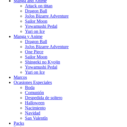
Manga and Anime
Attack on tittan
Dragon Ball
JoJos Bizarre Adventure
Sailor Moon
Yowamushi Pedal
Yuri on Ice
Manga y Anime
Dragon Ball
JoJos Bizarre Adventure
One Piece
Sailor Moon
Shingeki no Kyojin
Yowamushi Pedal
Yuri on Ice
Marcos
Ocasiones Especiales
Boda
Comunión
Despedida de soltero
Halloween
Nacimiento
Navidad
San Valentín
Packs