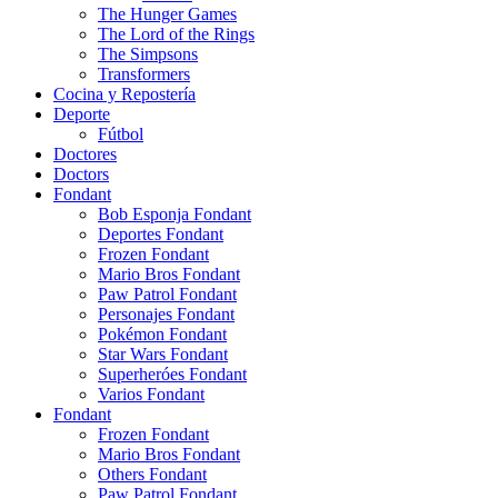
The Hunger Games
The Lord of the Rings
The Simpsons
Transformers
Cocina y Repostería
Deporte
Fútbol
Doctores
Doctors
Fondant
Bob Esponja Fondant
Deportes Fondant
Frozen Fondant
Mario Bros Fondant
Paw Patrol Fondant
Personajes Fondant
Pokémon Fondant
Star Wars Fondant
Superheróes Fondant
Varios Fondant
Fondant
Frozen Fondant
Mario Bros Fondant
Others Fondant
Paw Patrol Fondant