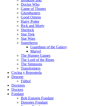
Breaking Bad
Doctor Who
Game of Thones
Ghostbusters
Good Omens
Harry Potter
Rick and Morty
Sherlock
Star Trek
Star Wars
Superheros
Guardians of the Galaxy
Marvel
The Hunger Games
The Lord of the Rings
The Simpsons
Transformers
Cocina y Repostería
Deporte
Fútbol
Doctores
Doctors
Fondant
Bob Esponja Fondant
Deportes Fondant