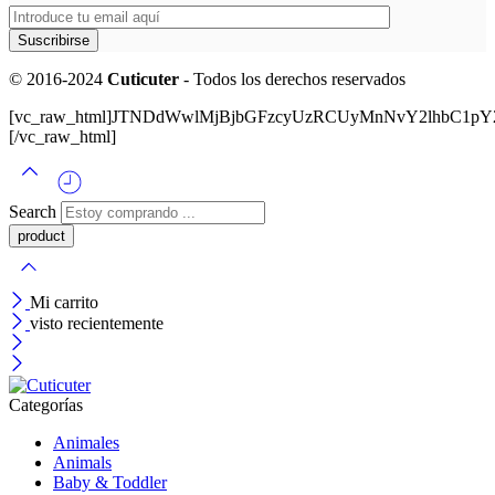
© 2016-2024
Cuticuter
- Todos los derechos reservados
[vc_raw_html]JTNDdWwlMjBjbGFzcyUzRCUyMnNvY2lhbC
[/vc_raw_html]
Search
Mi carrito
visto recientemente
Categorías
Animales
Animals
Baby & Toddler