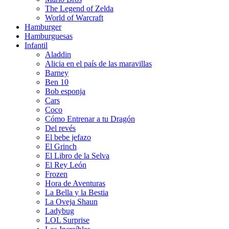
The Legend of Zelda
World of Warcraft
Hamburger
Hamburguesas
Infantil
Aladdin
Alicia en el país de las maravillas
Barney
Ben 10
Bob esponja
Cars
Coco
Cómo Entrenar a tu Dragón
Del revés
El bebe jefazo
El Grinch
El Libro de la Selva
El Rey León
Frozen
Hora de Aventuras
La Bella y la Bestia
La Oveja Shaun
Ladybug
LOL Surprise