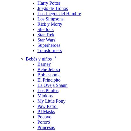
Harry Potter
Juego de Tronos
Los Juegos del Hambre
Los Simpsons
Rick y Morty
Sherlock
Star Trek
Star Wars
Superhéroes
Transformers
Bebés y niños
Barney
Bebe Jefazo
Bob esponja
El Principito
La Oveja Shaun
Los Pitufos
Minions
My Little Pony
Paw Patrol
PJ Masks
Pocoyo
Pororó
Princesas