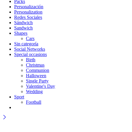
Packs
Personalización
Personalization
Redes Sociales
Sándwich
Sandwich
Shapes
Cars
Sin categoría
Social Networks
Special occasions
Birth
Christmas
Communion
Halloween
Single Party
Valentine's Day
Wedding
Sport
Football