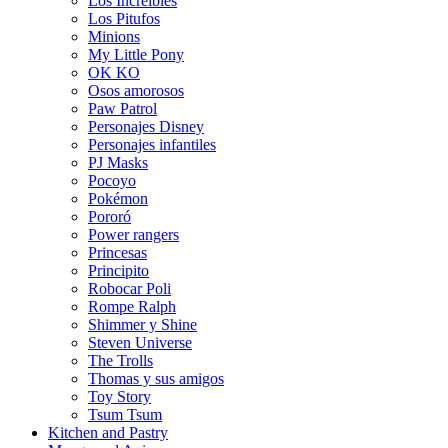
Los Increíbles
Los Pitufos
Minions
My Little Pony
OK KO
Osos amorosos
Paw Patrol
Personajes Disney
Personajes infantiles
PJ Masks
Pocoyo
Pokémon
Pororó
Power rangers
Princesas
Principito
Robocar Poli
Rompe Ralph
Shimmer y Shine
Steven Universe
The Trolls
Thomas y sus amigos
Toy Story
Tsum Tsum
Kitchen and Pastry