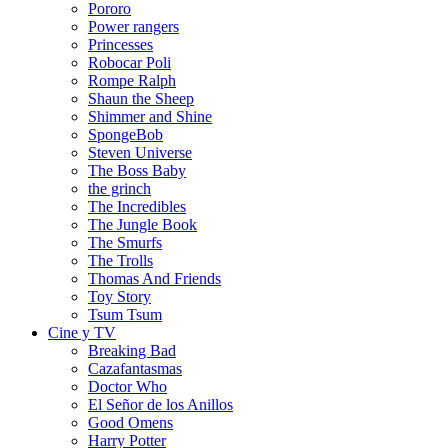
Pororo
Power rangers
Princesses
Robocar Poli
Rompe Ralph
Shaun the Sheep
Shimmer and Shine
SpongeBob
Steven Universe
The Boss Baby
the grinch
The Incredibles
The Jungle Book
The Smurfs
The Trolls
Thomas And Friends
Toy Story
Tsum Tsum
Cine y TV
Breaking Bad
Cazafantasmas
Doctor Who
El Señor de los Anillos
Good Omens
Harry Potter