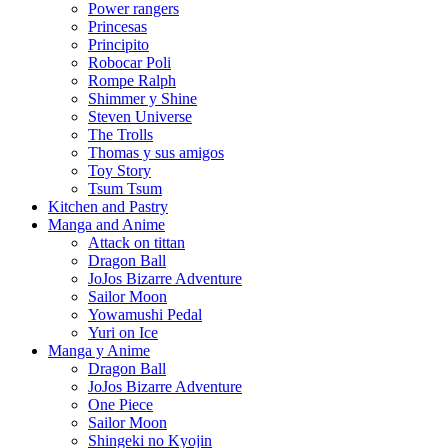
Power rangers
Princesas
Principito
Robocar Poli
Rompe Ralph
Shimmer y Shine
Steven Universe
The Trolls
Thomas y sus amigos
Toy Story
Tsum Tsum
Kitchen and Pastry
Manga and Anime
Attack on tittan
Dragon Ball
JoJos Bizarre Adventure
Sailor Moon
Yowamushi Pedal
Yuri on Ice
Manga y Anime
Dragon Ball
JoJos Bizarre Adventure
One Piece
Sailor Moon
Shingeki no Kyojin