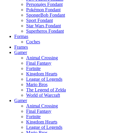
Personajes Fondant
Pokémon Fondant
SpongeBob Fondant
Sport Fondant
Star Wars Fondant
Superheros Fondant
Formas
Coches
Frames
Gamer
Animal Crossing
Final Fantasy
Fortnite
Kingdom Hearts
League of Legends
Mario Bros
The Legend of Zelda
World of Warcraft
Gamer
Animal Crossing
Final Fantasy
Fortnite
Kingdom Hearts
League of Legends
Mario Bros