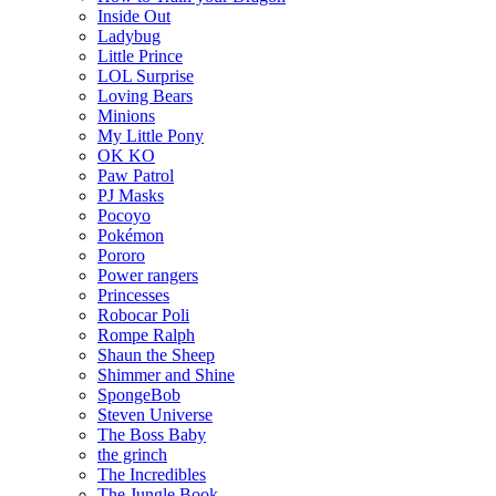
Inside Out
Ladybug
Little Prince
LOL Surprise
Loving Bears
Minions
My Little Pony
OK KO
Paw Patrol
PJ Masks
Pocoyo
Pokémon
Pororo
Power rangers
Princesses
Robocar Poli
Rompe Ralph
Shaun the Sheep
Shimmer and Shine
SpongeBob
Steven Universe
The Boss Baby
the grinch
The Incredibles
The Jungle Book