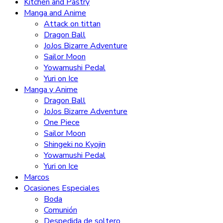
Kitchen and Pastry
Manga and Anime
Attack on tittan
Dragon Ball
JoJos Bizarre Adventure
Sailor Moon
Yowamushi Pedal
Yuri on Ice
Manga y Anime
Dragon Ball
JoJos Bizarre Adventure
One Piece
Sailor Moon
Shingeki no Kyojin
Yowamushi Pedal
Yuri on Ice
Marcos
Ocasiones Especiales
Boda
Comunión
Despedida de soltero