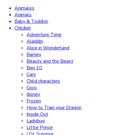
Animales
Animals
Baby & Toddler
Childish
Adventure Time
Aladdin
Alice in Wonderland
Barney
Beauty and the Beast
Ben 10
Cars
Child characters
Coco
disney
Frozen
How to Train your Dragon
Inside Out
Ladybug
Little Prince
LOL Surprise