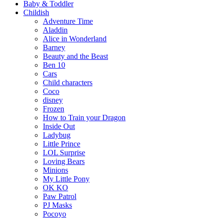
Baby & Toddler
Childish
Adventure Time
Aladdin
Alice in Wonderland
Barney
Beauty and the Beast
Ben 10
Cars
Child characters
Coco
disney
Frozen
How to Train your Dragon
Inside Out
Ladybug
Little Prince
LOL Surprise
Loving Bears
Minions
My Little Pony
OK KO
Paw Patrol
PJ Masks
Pocoyo