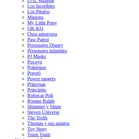
LOL Surprise
Los Increíbles
Los Pitufos
Minions
My Little Pony
OK KO
Osos amorosos
Paw Patrol
Personajes Disney
Personajes infantiles
PJ Masks
Pocoyo
Pokémon
Pororó
Power rangers
Princesas
Principito
Robocar Poli
Rompe Ralph
Shimmer y Shine
Steven Universe
The Trolls
Thomas y sus amigos
Toy Story
Tsum Tsum