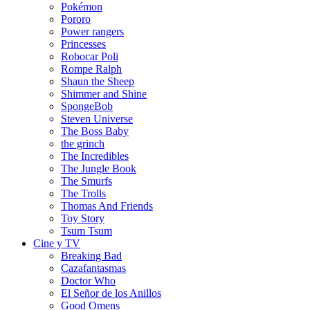
Pokémon
Pororo
Power rangers
Princesses
Robocar Poli
Rompe Ralph
Shaun the Sheep
Shimmer and Shine
SpongeBob
Steven Universe
The Boss Baby
the grinch
The Incredibles
The Jungle Book
The Smurfs
The Trolls
Thomas And Friends
Toy Story
Tsum Tsum
Cine y TV
Breaking Bad
Cazafantasmas
Doctor Who
El Señor de los Anillos
Good Omens