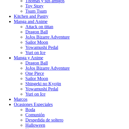
Thomas y sus amigos
Toy Story
Tsum Tsum
Kitchen and Pastry
Manga and Anime
Attack on tittan
Dragon Ball
JoJos Bizarre Adventure
Sailor Moon
Yowamushi Pedal
Yuri on Ice
Manga y Anime
Dragon Ball
JoJos Bizarre Adventure
One Piece
Sailor Moon
Shingeki no Kyojin
Yowamushi Pedal
Yuri on Ice
Marcos
Ocasiones Especiales
Boda
Comunión
Despedida de soltero
Halloween