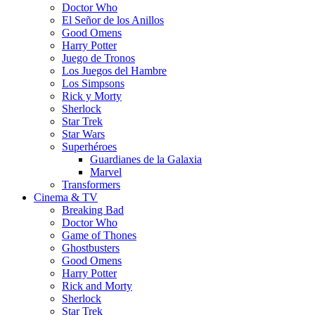
Doctor Who
El Señor de los Anillos
Good Omens
Harry Potter
Juego de Tronos
Los Juegos del Hambre
Los Simpsons
Rick y Morty
Sherlock
Star Trek
Star Wars
Superhéroes
Guardianes de la Galaxia
Marvel
Transformers
Cinema & TV
Breaking Bad
Doctor Who
Game of Thones
Ghostbusters
Good Omens
Harry Potter
Rick and Morty
Sherlock
Star Trek