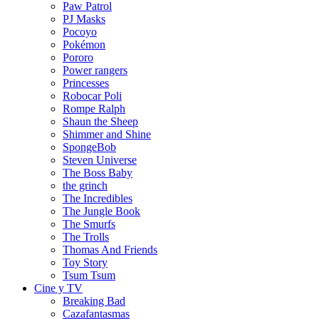
Paw Patrol
PJ Masks
Pocoyo
Pokémon
Pororo
Power rangers
Princesses
Robocar Poli
Rompe Ralph
Shaun the Sheep
Shimmer and Shine
SpongeBob
Steven Universe
The Boss Baby
the grinch
The Incredibles
The Jungle Book
The Smurfs
The Trolls
Thomas And Friends
Toy Story
Tsum Tsum
Cine y TV
Breaking Bad
Cazafantasmas