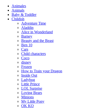
Animales
Animals
Baby & Toddler
Childish
Adventure Time
Aladdin
Alice in Wonderland
Barney
Beauty and the Beast
Ben 10
Cars
Child characters
Coco
disney
Frozen
How to Train your Dragon
Inside Out
Ladybug
Little Prince
LOL Surprise
Loving Bears
Minions
My Little Pony
OK KO