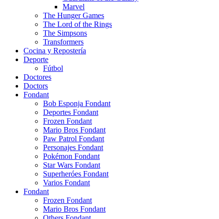
Marvel
The Hunger Games
The Lord of the Rings
The Simpsons
Transformers
Cocina y Repostería
Deporte
Fútbol
Doctores
Doctors
Fondant
Bob Esponja Fondant
Deportes Fondant
Frozen Fondant
Mario Bros Fondant
Paw Patrol Fondant
Personajes Fondant
Pokémon Fondant
Star Wars Fondant
Superheróes Fondant
Varios Fondant
Fondant
Frozen Fondant
Mario Bros Fondant
Others Fondant