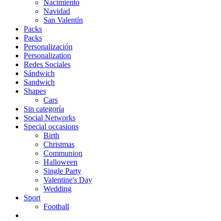
Nacimiento
Navidad
San Valentín
Packs
Packs
Personalización
Personalization
Redes Sociales
Sándwich
Sandwich
Shapes
Cars
Sin categoría
Social Networks
Special occasions
Birth
Christmas
Communion
Halloween
Single Party
Valentine's Day
Wedding
Sport
Football