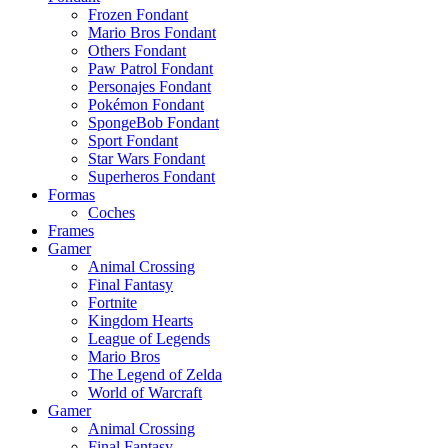
Frozen Fondant
Mario Bros Fondant
Others Fondant
Paw Patrol Fondant
Personajes Fondant
Pokémon Fondant
SpongeBob Fondant
Sport Fondant
Star Wars Fondant
Superheros Fondant
Formas
Coches
Frames
Gamer
Animal Crossing
Final Fantasy
Fortnite
Kingdom Hearts
League of Legends
Mario Bros
The Legend of Zelda
World of Warcraft
Gamer
Animal Crossing
Final Fantasy