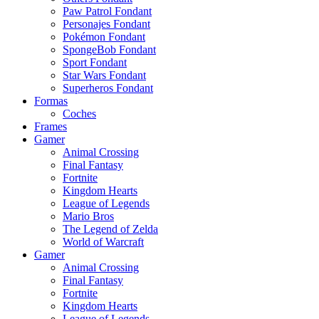
Paw Patrol Fondant
Personajes Fondant
Pokémon Fondant
SpongeBob Fondant
Sport Fondant
Star Wars Fondant
Superheros Fondant
Formas
Coches
Frames
Gamer
Animal Crossing
Final Fantasy
Fortnite
Kingdom Hearts
League of Legends
Mario Bros
The Legend of Zelda
World of Warcraft
Gamer
Animal Crossing
Final Fantasy
Fortnite
Kingdom Hearts
League of Legends