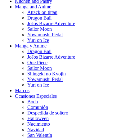
Kitchen and Pastry
Manga and Anime
Attack on tittan
Dragon Ball
JoJos Bizarre Adventure
Sailor Moon
Yowamushi Pedal
Yuri on Ice
Manga y Anime
Dragon Ball
JoJos Bizarre Adventure
One Piece
Sailor Moon
Shingeki no Kyojin
Yowamushi Pedal
Yuri on Ice
Marcos
Ocasiones Especiales
Boda
Comunión
Despedida de soltero
Halloween
Nacimiento
Navidad
San Valentín