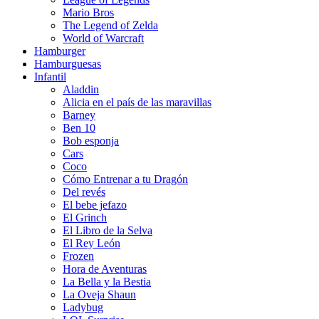
Mario Bros
The Legend of Zelda
World of Warcraft
Hamburger
Hamburguesas
Infantil
Aladdin
Alicia en el país de las maravillas
Barney
Ben 10
Bob esponja
Cars
Coco
Cómo Entrenar a tu Dragón
Del revés
El bebe jefazo
El Grinch
El Libro de la Selva
El Rey León
Frozen
Hora de Aventuras
La Bella y la Bestia
La Oveja Shaun
Ladybug