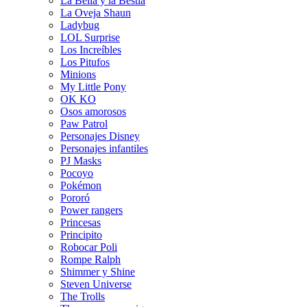
La Bella y la Bestia
La Oveja Shaun
Ladybug
LOL Surprise
Los Increíbles
Los Pitufos
Minions
My Little Pony
OK KO
Osos amorosos
Paw Patrol
Personajes Disney
Personajes infantiles
PJ Masks
Pocoyo
Pokémon
Pororó
Power rangers
Princesas
Principito
Robocar Poli
Rompe Ralph
Shimmer y Shine
Steven Universe
The Trolls