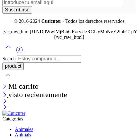
© 2016-2024
Cuticuter
- Todos los derechos reservados
[vc_raw_html]JTNDdWwlMjBjbGFzcyUzRCUyMnNvY2lhbC
[/vc_raw_html]
Search
Mi carrito
visto recientemente
Categorías
Animales
Animals