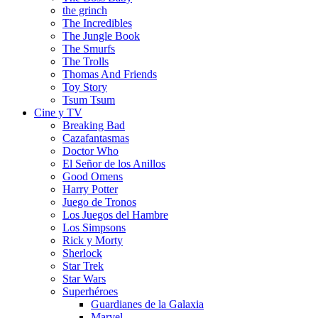
the grinch
The Incredibles
The Jungle Book
The Smurfs
The Trolls
Thomas And Friends
Toy Story
Tsum Tsum
Cine y TV
Breaking Bad
Cazafantasmas
Doctor Who
El Señor de los Anillos
Good Omens
Harry Potter
Juego de Tronos
Los Juegos del Hambre
Los Simpsons
Rick y Morty
Sherlock
Star Trek
Star Wars
Superhéroes
Guardianes de la Galaxia
Marvel