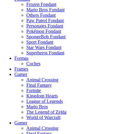
Frozen Fondant
Mario Bros Fondant
Others Fondant
Paw Patrol Fondant
Personajes Fondant
Pokémon Fondant
SpongeBob Fondant
Sport Fondant
Star Wars Fondant
Superheros Fondant
Formas
Coches
Frames
Gamer
Animal Crossing
Final Fantasy
Fortnite
Kingdom Hearts
League of Legends
Mario Bros
The Legend of Zelda
World of Warcraft
Gamer
Animal Crossing
Final Fantasy