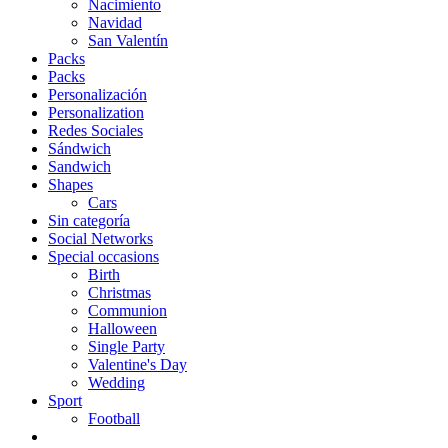
Nacimiento
Navidad
San Valentín
Packs
Packs
Personalización
Personalization
Redes Sociales
Sándwich
Sandwich
Shapes
Cars
Sin categoría
Social Networks
Special occasions
Birth
Christmas
Communion
Halloween
Single Party
Valentine's Day
Wedding
Sport
Football