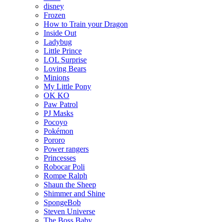
disney
Frozen
How to Train your Dragon
Inside Out
Ladybug
Little Prince
LOL Surprise
Loving Bears
Minions
My Little Pony
OK KO
Paw Patrol
PJ Masks
Pocoyo
Pokémon
Pororo
Power rangers
Princesses
Robocar Poli
Rompe Ralph
Shaun the Sheep
Shimmer and Shine
SpongeBob
Steven Universe
The Boss Baby