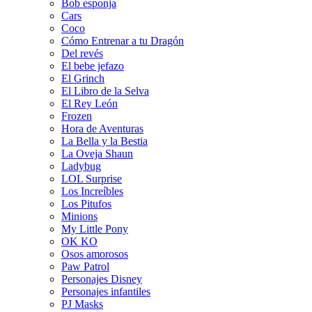
Bob esponja
Cars
Coco
Cómo Entrenar a tu Dragón
Del revés
El bebe jefazo
El Grinch
El Libro de la Selva
El Rey León
Frozen
Hora de Aventuras
La Bella y la Bestia
La Oveja Shaun
Ladybug
LOL Surprise
Los Increíbles
Los Pitufos
Minions
My Little Pony
OK KO
Osos amorosos
Paw Patrol
Personajes Disney
Personajes infantiles
PJ Masks