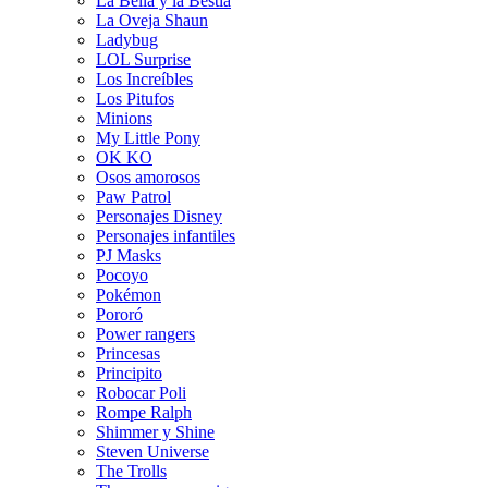
La Bella y la Bestia
La Oveja Shaun
Ladybug
LOL Surprise
Los Increíbles
Los Pitufos
Minions
My Little Pony
OK KO
Osos amorosos
Paw Patrol
Personajes Disney
Personajes infantiles
PJ Masks
Pocoyo
Pokémon
Pororó
Power rangers
Princesas
Principito
Robocar Poli
Rompe Ralph
Shimmer y Shine
Steven Universe
The Trolls