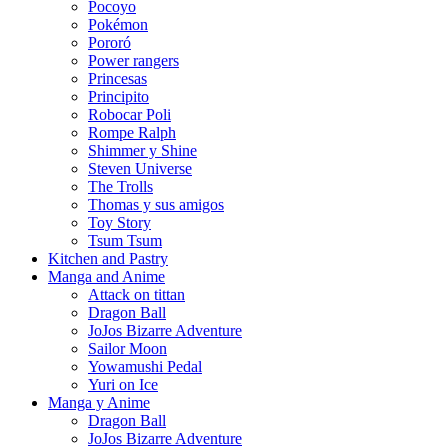
Pocoyo
Pokémon
Pororó
Power rangers
Princesas
Principito
Robocar Poli
Rompe Ralph
Shimmer y Shine
Steven Universe
The Trolls
Thomas y sus amigos
Toy Story
Tsum Tsum
Kitchen and Pastry
Manga and Anime
Attack on tittan
Dragon Ball
JoJos Bizarre Adventure
Sailor Moon
Yowamushi Pedal
Yuri on Ice
Manga y Anime
Dragon Ball
JoJos Bizarre Adventure