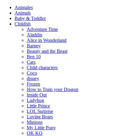
Animales
Animals
Baby & Toddler
Childish
Adventure Time
Aladdin
Alice in Wonderland
Barney
Beauty and the Beast
Ben 10
Cars
Child characters
Coco
disney
Frozen
How to Train your Dragon
Inside Out
Ladybug
Little Prince
LOL Surprise
Loving Bears
Minions
My Little Pony
OK KO