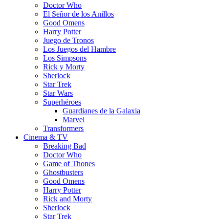
Doctor Who
El Señor de los Anillos
Good Omens
Harry Potter
Juego de Tronos
Los Juegos del Hambre
Los Simpsons
Rick y Morty
Sherlock
Star Trek
Star Wars
Superhéroes
Guardianes de la Galaxia
Marvel
Transformers
Cinema & TV
Breaking Bad
Doctor Who
Game of Thones
Ghostbusters
Good Omens
Harry Potter
Rick and Morty
Sherlock
Star Trek