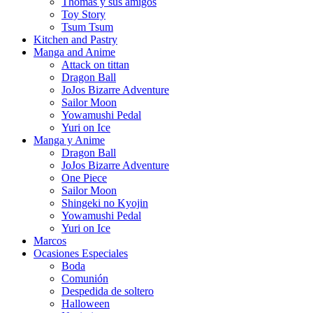
Thomas y sus amigos
Toy Story
Tsum Tsum
Kitchen and Pastry
Manga and Anime
Attack on tittan
Dragon Ball
JoJos Bizarre Adventure
Sailor Moon
Yowamushi Pedal
Yuri on Ice
Manga y Anime
Dragon Ball
JoJos Bizarre Adventure
One Piece
Sailor Moon
Shingeki no Kyojin
Yowamushi Pedal
Yuri on Ice
Marcos
Ocasiones Especiales
Boda
Comunión
Despedida de soltero
Halloween