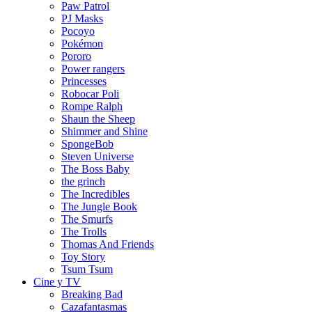
Paw Patrol
PJ Masks
Pocoyo
Pokémon
Pororo
Power rangers
Princesses
Robocar Poli
Rompe Ralph
Shaun the Sheep
Shimmer and Shine
SpongeBob
Steven Universe
The Boss Baby
the grinch
The Incredibles
The Jungle Book
The Smurfs
The Trolls
Thomas And Friends
Toy Story
Tsum Tsum
Cine y TV
Breaking Bad
Cazafantasmas