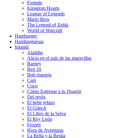
Fortnite
Kingdom Hearts
League of Legends
Mario Bros
The Legend of Zelda
World of Warcraft
Hamburger
Hamburguesas
Infantil
Aladdin
Alicia en el país de las maravillas
Barney
Ben 10
Bob esponja
Cars
Coco
Cómo Entrenar a tu Dragón
Del revés
El bebe jefazo
El Grinch
El Libro de la Selva
El Rey León
Frozen
Hora de Aventuras
La Bella y la Bestia