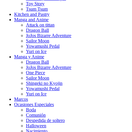
Toy Story
Tsum Tsum
Kitchen and Pastry
Manga and Anime
Attack on tittan
Dragon Ball
JoJos Bizarre Adventure
Sailor Moon
Yowamushi Pedal
Yuri on Ice
Manga y Anime
Dragon Ball
JoJos Bizarre Adventure
One Piece
Sailor Moon
Shingeki no Kyojin
Yowamushi Pedal
Yuri on Ice
Marcos
Ocasiones Especiales
Boda
Comunión
Despedida de soltero
Halloween
Nacimiento