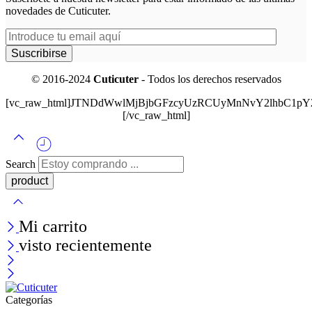
novedades de Cuticuter.
© 2016-2024
Cuticuter
- Todos los derechos reservados
[vc_raw_html]JTNDdWwlMjBjbGFzcyUzRCUyMnNvY2lhbC
[/vc_raw_html]
Search
Mi carrito
visto recientemente
Categorías