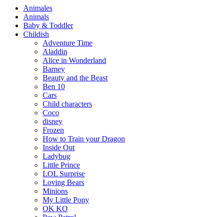
Animales
Animals
Baby & Toddler
Childish
Adventure Time
Aladdin
Alice in Wonderland
Barney
Beauty and the Beast
Ben 10
Cars
Child characters
Coco
disney
Frozen
How to Train your Dragon
Inside Out
Ladybug
Little Prince
LOL Surprise
Loving Bears
Minions
My Little Pony
OK KO