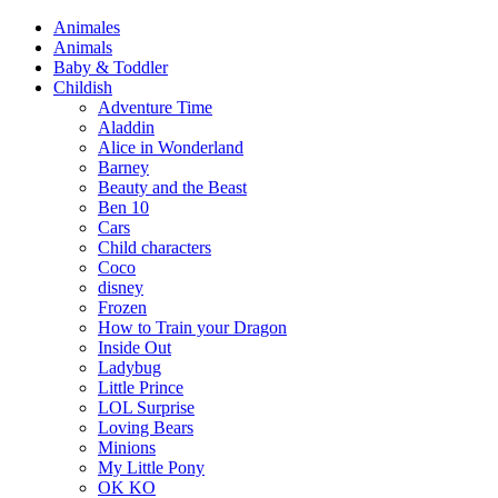
Animales
Animals
Baby & Toddler
Childish
Adventure Time
Aladdin
Alice in Wonderland
Barney
Beauty and the Beast
Ben 10
Cars
Child characters
Coco
disney
Frozen
How to Train your Dragon
Inside Out
Ladybug
Little Prince
LOL Surprise
Loving Bears
Minions
My Little Pony
OK KO