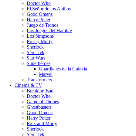
Doctor Who
El Señor de los Anillos
Good Omens
Harry Potter
Juego de Tronos
Los Juegos del Hambre
Los Simpsons
Rick y Morty
Sherlock
Star Trek
Star Wars
Superhéroes
Guardianes de la Galaxia
Marvel
Transformers
Cinema & TV
Breaking Bad
Doctor Who
Game of Thones
Ghostbusters
Good Omens
Harry Potter
Rick and Morty
Sherlock
Star Trek