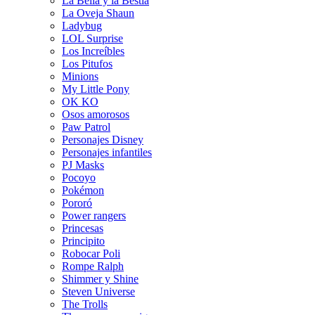
La Bella y la Bestia
La Oveja Shaun
Ladybug
LOL Surprise
Los Increíbles
Los Pitufos
Minions
My Little Pony
OK KO
Osos amorosos
Paw Patrol
Personajes Disney
Personajes infantiles
PJ Masks
Pocoyo
Pokémon
Pororó
Power rangers
Princesas
Principito
Robocar Poli
Rompe Ralph
Shimmer y Shine
Steven Universe
The Trolls