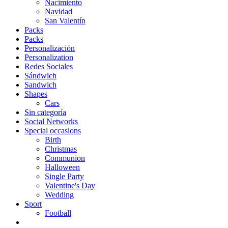
Nacimiento
Navidad
San Valentín
Packs
Packs
Personalización
Personalization
Redes Sociales
Sándwich
Sandwich
Shapes
Cars
Sin categoría
Social Networks
Special occasions
Birth
Christmas
Communion
Halloween
Single Party
Valentine's Day
Wedding
Sport
Football