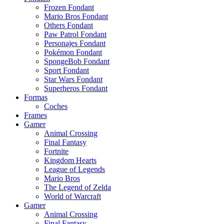
Frozen Fondant
Mario Bros Fondant
Others Fondant
Paw Patrol Fondant
Personajes Fondant
Pokémon Fondant
SpongeBob Fondant
Sport Fondant
Star Wars Fondant
Superheros Fondant
Formas
Coches
Frames
Gamer
Animal Crossing
Final Fantasy
Fortnite
Kingdom Hearts
League of Legends
Mario Bros
The Legend of Zelda
World of Warcraft
Gamer
Animal Crossing
Final Fantasy