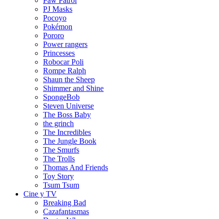
Paw Patrol
PJ Masks
Pocoyo
Pokémon
Pororo
Power rangers
Princesses
Robocar Poli
Rompe Ralph
Shaun the Sheep
Shimmer and Shine
SpongeBob
Steven Universe
The Boss Baby
the grinch
The Incredibles
The Jungle Book
The Smurfs
The Trolls
Thomas And Friends
Toy Story
Tsum Tsum
Cine y TV
Breaking Bad
Cazafantasmas