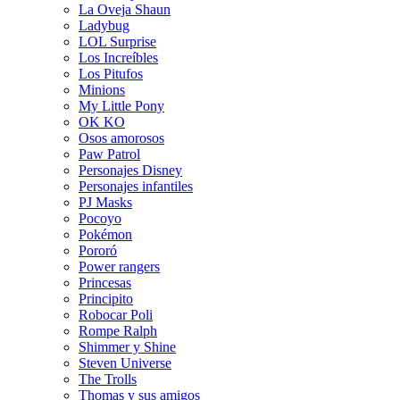
La Oveja Shaun
Ladybug
LOL Surprise
Los Increíbles
Los Pitufos
Minions
My Little Pony
OK KO
Osos amorosos
Paw Patrol
Personajes Disney
Personajes infantiles
PJ Masks
Pocoyo
Pokémon
Pororó
Power rangers
Princesas
Principito
Robocar Poli
Rompe Ralph
Shimmer y Shine
Steven Universe
The Trolls
Thomas y sus amigos