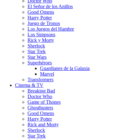
Doctor Who
El Señor de los Anillos
Good Omens
Harry Potter
Juego de Tronos
Los Juegos del Hambre
Los Simpsons
Rick y Morty
Sherlock
Star Trek
Star Wars
Superhéroes
Guardianes de la Galaxia
Marvel
Transformers
Cinema & TV
Breaking Bad
Doctor Who
Game of Thones
Ghostbusters
Good Omens
Harry Potter
Rick and Morty
Sherlock
Star Trek