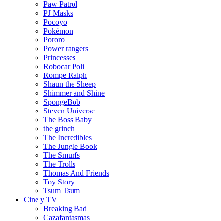
Paw Patrol
PJ Masks
Pocoyo
Pokémon
Pororo
Power rangers
Princesses
Robocar Poli
Rompe Ralph
Shaun the Sheep
Shimmer and Shine
SpongeBob
Steven Universe
The Boss Baby
the grinch
The Incredibles
The Jungle Book
The Smurfs
The Trolls
Thomas And Friends
Toy Story
Tsum Tsum
Cine y TV
Breaking Bad
Cazafantasmas