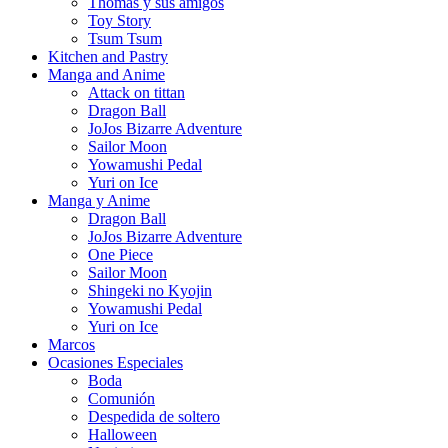
Thomas y sus amigos
Toy Story
Tsum Tsum
Kitchen and Pastry
Manga and Anime
Attack on tittan
Dragon Ball
JoJos Bizarre Adventure
Sailor Moon
Yowamushi Pedal
Yuri on Ice
Manga y Anime
Dragon Ball
JoJos Bizarre Adventure
One Piece
Sailor Moon
Shingeki no Kyojin
Yowamushi Pedal
Yuri on Ice
Marcos
Ocasiones Especiales
Boda
Comunión
Despedida de soltero
Halloween