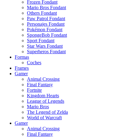
Frozen Fondant
Mario Bros Fondant
Others Fondant
Paw Patrol Fondant
Personajes Fondant
Pokémon Fondant
SpongeBob Fondant
Sport Fondant
Star Wars Fondant
Superheros Fondant
Formas
Coches
Frames
Gamer
Animal Crossing
Final Fantasy
Fortnite
Kingdom Hearts
League of Legends
Mario Bros
The Legend of Zelda
World of Warcraft
Gamer
Animal Crossing
Final Fantasy