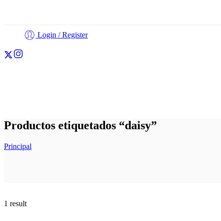
Login / Register
Cortadores
Fondant
Personalización
Otros
Productos etiquetados “daisy”
Principal
1 result