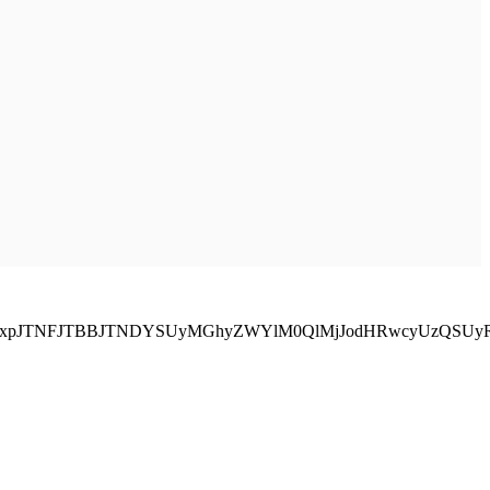
zQ2xpJTNFJTBBJTNDYSUyMGhyZWYlM0QlMjJodHRwcyUzQSUy