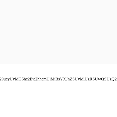
1pY29ucyUyMG5hc2Etc2hhcmUlMjBsYXJnZSUyMiUzRSUwQSU