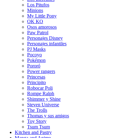
Los Pitufos
Minions
My Little Pony
OK KO
Osos amorosos
Paw Patrol
Personajes Disney
Personajes infantiles
PJ Masks
Pocoyo
Pokémon
Pororó
Power rangers
Princesas
Principito
Robocar Poli
Rompe Ralph
Shimmer y Shine
Steven Universe
The Trolls
Thomas y sus amigos
Toy Story
Tsum Tsum
Kitchen and Pastry
Manga and Anime