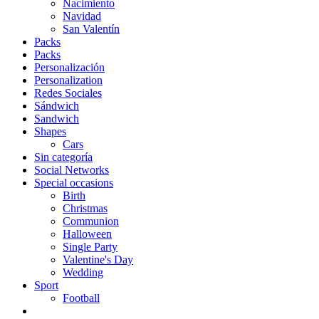
Nacimiento
Navidad
San Valentín
Packs
Packs
Personalización
Personalization
Redes Sociales
Sándwich
Sandwich
Shapes
Cars
Sin categoría
Social Networks
Special occasions
Birth
Christmas
Communion
Halloween
Single Party
Valentine's Day
Wedding
Sport
Football