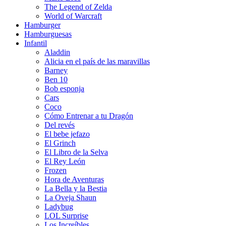
The Legend of Zelda
World of Warcraft
Hamburger
Hamburguesas
Infantil
Aladdin
Alicia en el país de las maravillas
Barney
Ben 10
Bob esponja
Cars
Coco
Cómo Entrenar a tu Dragón
Del revés
El bebe jefazo
El Grinch
El Libro de la Selva
El Rey León
Frozen
Hora de Aventuras
La Bella y la Bestia
La Oveja Shaun
Ladybug
LOL Surprise
Los Increíbles