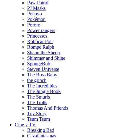
Paw Patrol
PJ Masks
Pocoyo
Pokémon
Pororo
Power rangers
Princesses
Robocar Poli
Rompe Ralph
Shaun the Sheep
Shimmer and Shine
SpongeBob
Steven Universe
The Boss Baby
the grinch
The Incredibles
The Jungle Book
The Smurfs
The Trolls
Thomas And Friends
Toy Story
Tsum Tsum
Cine y TV
Breaking Bad
Cazafantasmas