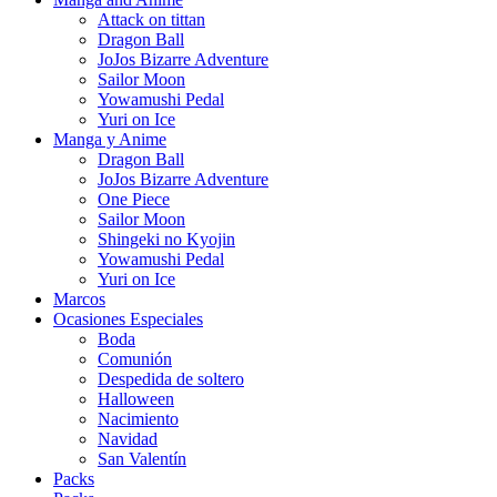
Attack on tittan
Dragon Ball
JoJos Bizarre Adventure
Sailor Moon
Yowamushi Pedal
Yuri on Ice
Manga y Anime
Dragon Ball
JoJos Bizarre Adventure
One Piece
Sailor Moon
Shingeki no Kyojin
Yowamushi Pedal
Yuri on Ice
Marcos
Ocasiones Especiales
Boda
Comunión
Despedida de soltero
Halloween
Nacimiento
Navidad
San Valentín
Packs