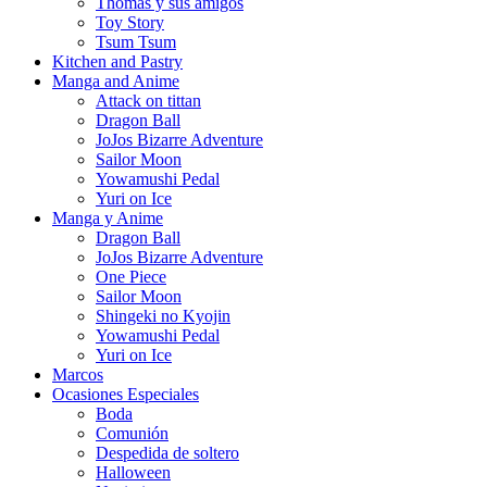
Thomas y sus amigos
Toy Story
Tsum Tsum
Kitchen and Pastry
Manga and Anime
Attack on tittan
Dragon Ball
JoJos Bizarre Adventure
Sailor Moon
Yowamushi Pedal
Yuri on Ice
Manga y Anime
Dragon Ball
JoJos Bizarre Adventure
One Piece
Sailor Moon
Shingeki no Kyojin
Yowamushi Pedal
Yuri on Ice
Marcos
Ocasiones Especiales
Boda
Comunión
Despedida de soltero
Halloween