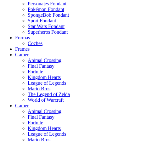
Personajes Fondant
Pokémon Fondant
SpongeBob Fondant
Sport Fondant
Star Wars Fondant
Superheros Fondant
Formas
Coches
Frames
Gamer
Animal Crossing
Final Fantasy
Fortnite
Kingdom Hearts
League of Legends
Mario Bros
The Legend of Zelda
World of Warcraft
Gamer
Animal Crossing
Final Fantasy
Fortnite
Kingdom Hearts
League of Legends
Mario Bros