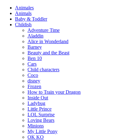
Animales
Animals
Baby & Toddler
Childish
Adventure Time
Aladdin
Alice in Wonderland
Barney
Beauty and the Beast
Ben 10
Cars
Child characters
Coco
disney
Frozen
How to Train your Dragon
Inside Out
Ladybug
Little Prince
LOL Surprise
Loving Bears
Minions
My Little Pony
OK KO