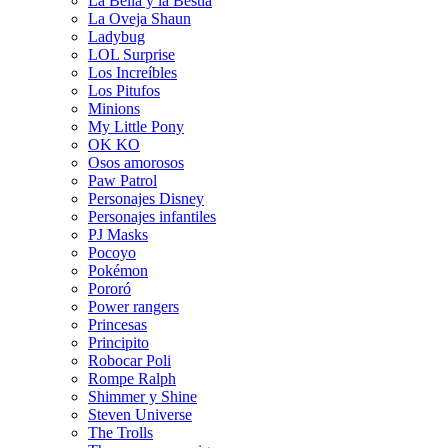
La Bella y la Bestia
La Oveja Shaun
Ladybug
LOL Surprise
Los Increíbles
Los Pitufos
Minions
My Little Pony
OK KO
Osos amorosos
Paw Patrol
Personajes Disney
Personajes infantiles
PJ Masks
Pocoyo
Pokémon
Pororó
Power rangers
Princesas
Principito
Robocar Poli
Rompe Ralph
Shimmer y Shine
Steven Universe
The Trolls