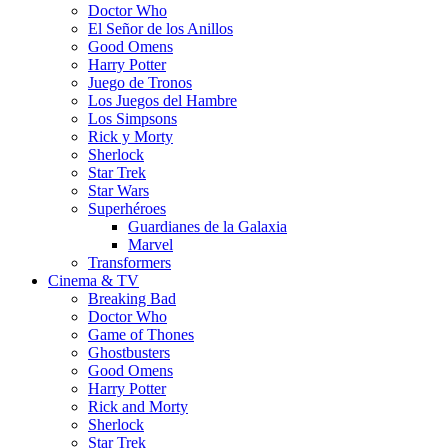
Doctor Who
El Señor de los Anillos
Good Omens
Harry Potter
Juego de Tronos
Los Juegos del Hambre
Los Simpsons
Rick y Morty
Sherlock
Star Trek
Star Wars
Superhéroes
Guardianes de la Galaxia
Marvel
Transformers
Cinema & TV
Breaking Bad
Doctor Who
Game of Thones
Ghostbusters
Good Omens
Harry Potter
Rick and Morty
Sherlock
Star Trek