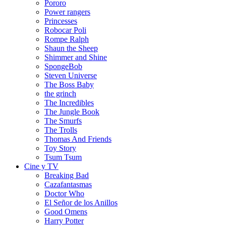
Pororo
Power rangers
Princesses
Robocar Poli
Rompe Ralph
Shaun the Sheep
Shimmer and Shine
SpongeBob
Steven Universe
The Boss Baby
the grinch
The Incredibles
The Jungle Book
The Smurfs
The Trolls
Thomas And Friends
Toy Story
Tsum Tsum
Cine y TV
Breaking Bad
Cazafantasmas
Doctor Who
El Señor de los Anillos
Good Omens
Harry Potter