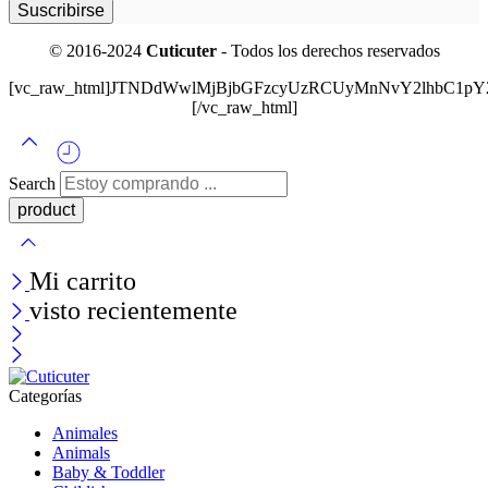
© 2016-2024
Cuticuter
- Todos los derechos reservados
[vc_raw_html]JTNDdWwlMjBjbGFzcyUzRCUyMnNvY2lhbC
[/vc_raw_html]
Search
Mi carrito
visto recientemente
Categorías
Animales
Animals
Baby & Toddler