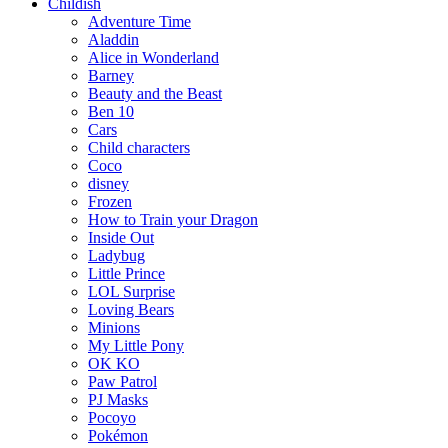
Childish
Adventure Time
Aladdin
Alice in Wonderland
Barney
Beauty and the Beast
Ben 10
Cars
Child characters
Coco
disney
Frozen
How to Train your Dragon
Inside Out
Ladybug
Little Prince
LOL Surprise
Loving Bears
Minions
My Little Pony
OK KO
Paw Patrol
PJ Masks
Pocoyo
Pokémon