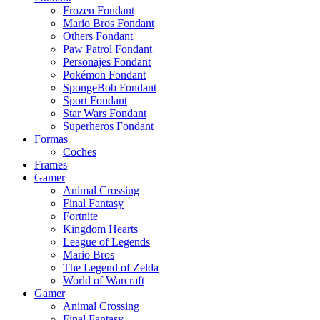
Frozen Fondant
Mario Bros Fondant
Others Fondant
Paw Patrol Fondant
Personajes Fondant
Pokémon Fondant
SpongeBob Fondant
Sport Fondant
Star Wars Fondant
Superheros Fondant
Formas
Coches
Frames
Gamer
Animal Crossing
Final Fantasy
Fortnite
Kingdom Hearts
League of Legends
Mario Bros
The Legend of Zelda
World of Warcraft
Gamer
Animal Crossing
Final Fantasy