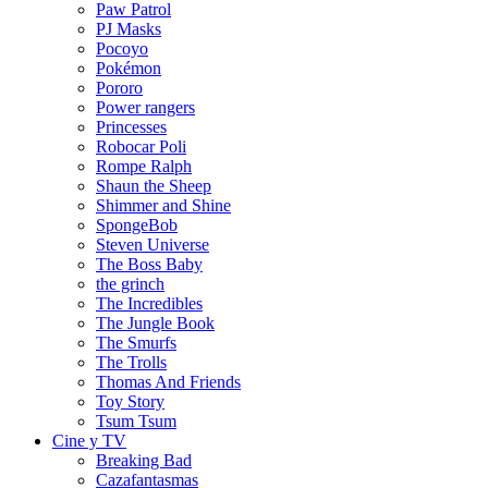
Paw Patrol
PJ Masks
Pocoyo
Pokémon
Pororo
Power rangers
Princesses
Robocar Poli
Rompe Ralph
Shaun the Sheep
Shimmer and Shine
SpongeBob
Steven Universe
The Boss Baby
the grinch
The Incredibles
The Jungle Book
The Smurfs
The Trolls
Thomas And Friends
Toy Story
Tsum Tsum
Cine y TV
Breaking Bad
Cazafantasmas