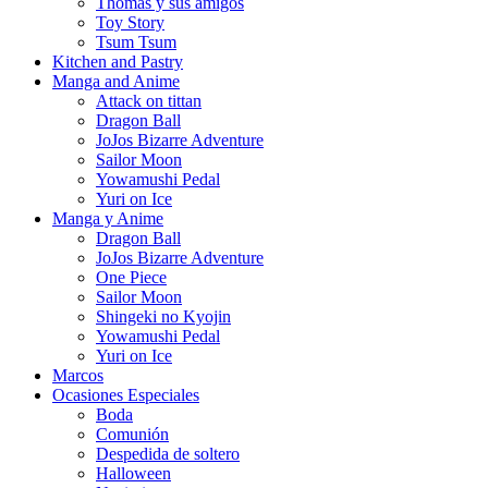
Thomas y sus amigos
Toy Story
Tsum Tsum
Kitchen and Pastry
Manga and Anime
Attack on tittan
Dragon Ball
JoJos Bizarre Adventure
Sailor Moon
Yowamushi Pedal
Yuri on Ice
Manga y Anime
Dragon Ball
JoJos Bizarre Adventure
One Piece
Sailor Moon
Shingeki no Kyojin
Yowamushi Pedal
Yuri on Ice
Marcos
Ocasiones Especiales
Boda
Comunión
Despedida de soltero
Halloween