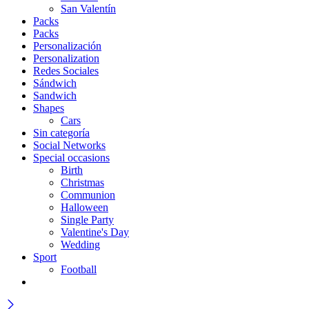
San Valentín
Packs
Packs
Personalización
Personalization
Redes Sociales
Sándwich
Sandwich
Shapes
Cars
Sin categoría
Social Networks
Special occasions
Birth
Christmas
Communion
Halloween
Single Party
Valentine's Day
Wedding
Sport
Football