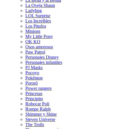
La Bella y la Bestia
La Oveja Shaun
Ladybug
LOL Surprise
Los Increíbles
Los Pitufos
Minions
My Little Pony
OK KO
Osos amorosos
Paw Patrol
Personajes Disney
Personajes infantiles
PJ Masks
Pocoyo
Pokémon
Pororó
Power rangers
Princesas
Principito
Robocar Poli
Rompe Ralph
Shimmer y Shine
Steven Universe
The Trolls