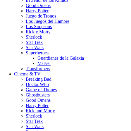
El Señor de los Anillos
Good Omens
Harry Potter
Juego de Tronos
Los Juegos del Hambre
Los Simpsons
Rick y Morty
Sherlock
Star Trek
Star Wars
Superhéroes
Guardianes de la Galaxia
Marvel
Transformers
Cinema & TV
Breaking Bad
Doctor Who
Game of Thones
Ghostbusters
Good Omens
Harry Potter
Rick and Morty
Sherlock
Star Trek
Star Wars