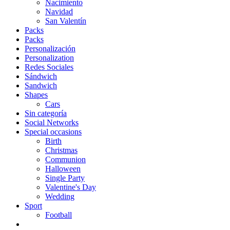
Nacimiento
Navidad
San Valentín
Packs
Packs
Personalización
Personalization
Redes Sociales
Sándwich
Sandwich
Shapes
Cars
Sin categoría
Social Networks
Special occasions
Birth
Christmas
Communion
Halloween
Single Party
Valentine's Day
Wedding
Sport
Football