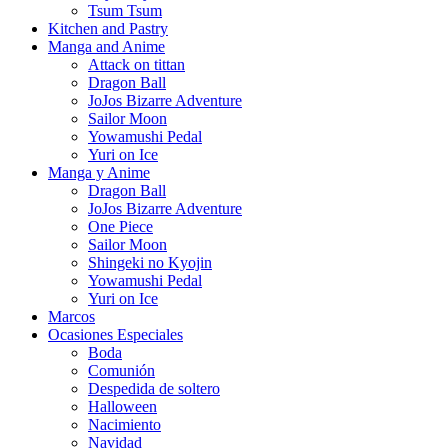
Tsum Tsum
Kitchen and Pastry
Manga and Anime
Attack on tittan
Dragon Ball
JoJos Bizarre Adventure
Sailor Moon
Yowamushi Pedal
Yuri on Ice
Manga y Anime
Dragon Ball
JoJos Bizarre Adventure
One Piece
Sailor Moon
Shingeki no Kyojin
Yowamushi Pedal
Yuri on Ice
Marcos
Ocasiones Especiales
Boda
Comunión
Despedida de soltero
Halloween
Nacimiento
Navidad