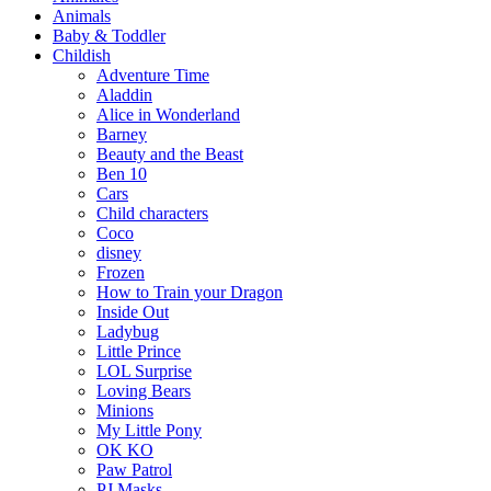
Animals
Baby & Toddler
Childish
Adventure Time
Aladdin
Alice in Wonderland
Barney
Beauty and the Beast
Ben 10
Cars
Child characters
Coco
disney
Frozen
How to Train your Dragon
Inside Out
Ladybug
Little Prince
LOL Surprise
Loving Bears
Minions
My Little Pony
OK KO
Paw Patrol
PJ Masks