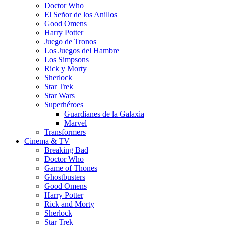
Doctor Who
El Señor de los Anillos
Good Omens
Harry Potter
Juego de Tronos
Los Juegos del Hambre
Los Simpsons
Rick y Morty
Sherlock
Star Trek
Star Wars
Superhéroes
Guardianes de la Galaxia
Marvel
Transformers
Cinema & TV
Breaking Bad
Doctor Who
Game of Thones
Ghostbusters
Good Omens
Harry Potter
Rick and Morty
Sherlock
Star Trek