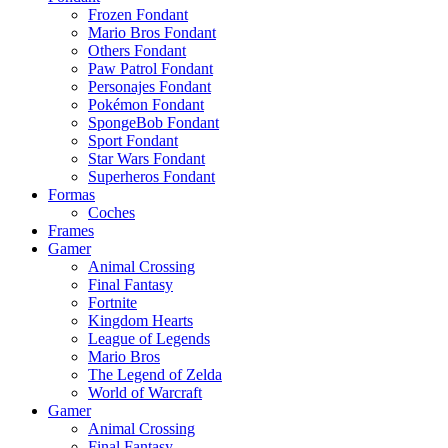
Frozen Fondant
Mario Bros Fondant
Others Fondant
Paw Patrol Fondant
Personajes Fondant
Pokémon Fondant
SpongeBob Fondant
Sport Fondant
Star Wars Fondant
Superheros Fondant
Formas
Coches
Frames
Gamer
Animal Crossing
Final Fantasy
Fortnite
Kingdom Hearts
League of Legends
Mario Bros
The Legend of Zelda
World of Warcraft
Gamer
Animal Crossing
Final Fantasy