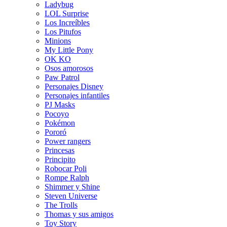
Ladybug
LOL Surprise
Los Increíbles
Los Pitufos
Minions
My Little Pony
OK KO
Osos amorosos
Paw Patrol
Personajes Disney
Personajes infantiles
PJ Masks
Pocoyo
Pokémon
Pororó
Power rangers
Princesas
Principito
Robocar Poli
Rompe Ralph
Shimmer y Shine
Steven Universe
The Trolls
Thomas y sus amigos
Toy Story