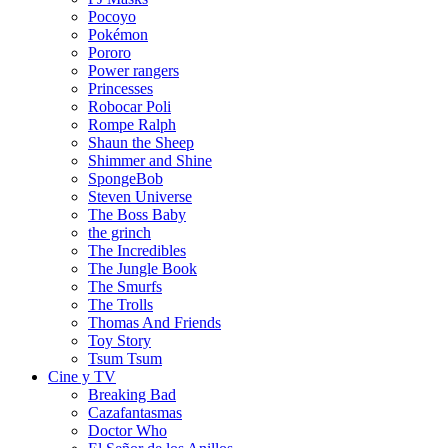
Pocoyo
Pokémon
Pororo
Power rangers
Princesses
Robocar Poli
Rompe Ralph
Shaun the Sheep
Shimmer and Shine
SpongeBob
Steven Universe
The Boss Baby
the grinch
The Incredibles
The Jungle Book
The Smurfs
The Trolls
Thomas And Friends
Toy Story
Tsum Tsum
Cine y TV
Breaking Bad
Cazafantasmas
Doctor Who