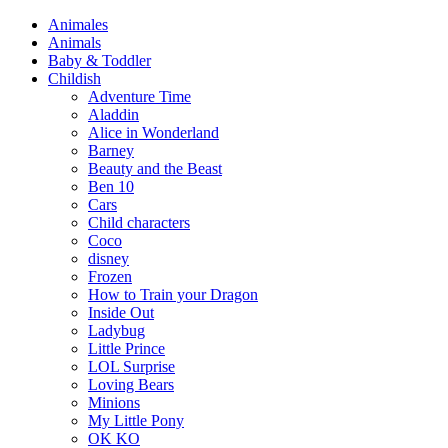
Animales
Animals
Baby & Toddler
Childish
Adventure Time
Aladdin
Alice in Wonderland
Barney
Beauty and the Beast
Ben 10
Cars
Child characters
Coco
disney
Frozen
How to Train your Dragon
Inside Out
Ladybug
Little Prince
LOL Surprise
Loving Bears
Minions
My Little Pony
OK KO