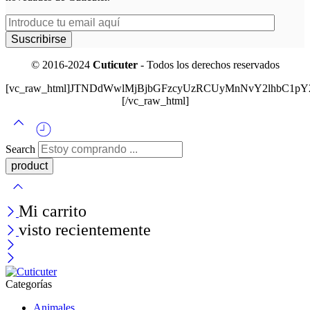
© 2016-2024
Cuticuter
- Todos los derechos reservados
[vc_raw_html]JTNDdWwlMjBjbGFzcyUzRCUyMnNvY2lhbC
[/vc_raw_html]
Search
Mi carrito
visto recientemente
Categorías
Animales