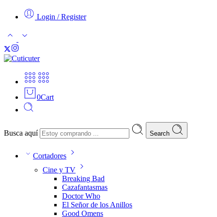
Login / Register
0
Cart
Busca aquí
Search
Cortadores
Cine y TV
Breaking Bad
Cazafantasmas
Doctor Who
El Señor de los Anillos
Good Omens