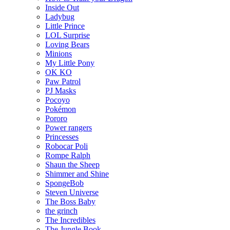
Inside Out
Ladybug
Little Prince
LOL Surprise
Loving Bears
Minions
My Little Pony
OK KO
Paw Patrol
PJ Masks
Pocoyo
Pokémon
Pororo
Power rangers
Princesses
Robocar Poli
Rompe Ralph
Shaun the Sheep
Shimmer and Shine
SpongeBob
Steven Universe
The Boss Baby
the grinch
The Incredibles
The Jungle Book