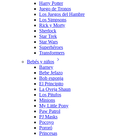
Harry Potter
Juego de Tronos
Los Juegos del Hambre
Los Simpsons
Rick y Morty
Sherlock
Star Trek
Star Wars
Superhéroes
Transformers
Bebés y niños
Barney
Bebe Jefazo
Bob esponja
El Principito
La Oveja Shaun
Los Pitufos
Minions
My Little Pony
Paw Patrol
PJ Masks
Pocoyo
Pororó
Princesas