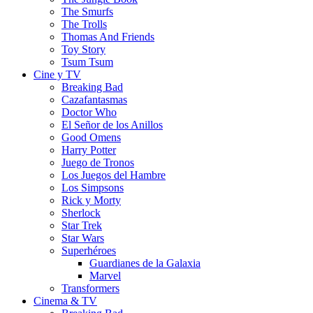
The Smurfs
The Trolls
Thomas And Friends
Toy Story
Tsum Tsum
Cine y TV
Breaking Bad
Cazafantasmas
Doctor Who
El Señor de los Anillos
Good Omens
Harry Potter
Juego de Tronos
Los Juegos del Hambre
Los Simpsons
Rick y Morty
Sherlock
Star Trek
Star Wars
Superhéroes
Guardianes de la Galaxia
Marvel
Transformers
Cinema & TV