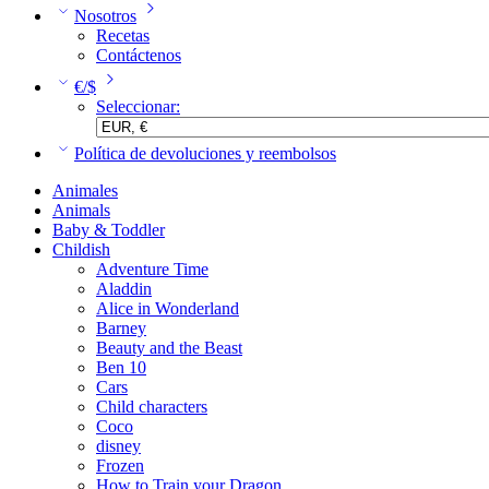
Nosotros
Recetas
Contáctenos
€/$
Seleccionar:
Política de devoluciones y reembolsos
Animales
Animals
Baby & Toddler
Childish
Adventure Time
Aladdin
Alice in Wonderland
Barney
Beauty and the Beast
Ben 10
Cars
Child characters
Coco
disney
Frozen
How to Train your Dragon