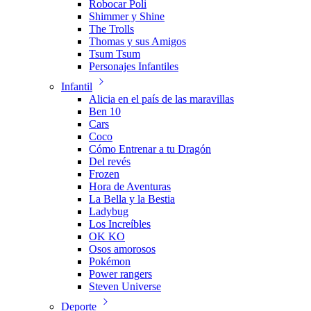
Robocar Poli
Shimmer y Shine
The Trolls
Thomas y sus Amigos
Tsum Tsum
Personajes Infantiles
Infantil
Alicia en el país de las maravillas
Ben 10
Cars
Coco
Cómo Entrenar a tu Dragón
Del revés
Frozen
Hora de Aventuras
La Bella y la Bestia
Ladybug
Los Increíbles
OK KO
Osos amorosos
Pokémon
Power rangers
Steven Universe
Deporte