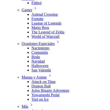
Fútbol
Gamer
Animal Crossing
Fortnite
League of Legends
Mario Bros
The Legend of Zelda
World of Warcraft
Ocasiones Especiales
Nacimiento
Comunión
Boda
Navidad
Halloween
San Valentín
Manga y Anime
Attack on Titan
Dragon Ball
JoJos Bizarre Adventure
Yowamushi Pedal
Yuri on Ice
Más